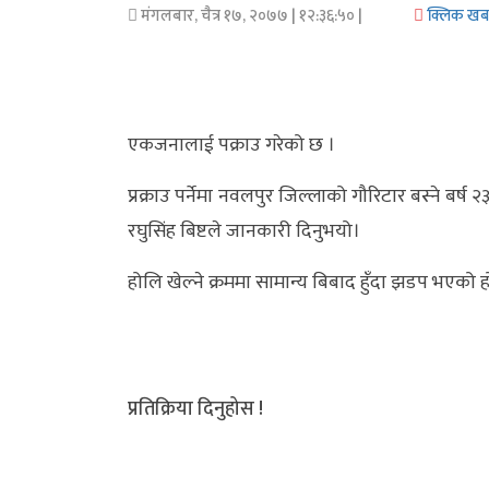
मंगलबार, चैत्र १७, २०७७
| १२:३६:५० |
क्लिक ख
अर्थ/
वाणिज्य
मनाेरञ्जन
एकजनालाई पक्राउ गरेको छ ।
विज्ञान
प्रक्राउ पर्नेमा नवलपुर जिल्लाको गौरिटार बस्ने बर्
प्रविधि
रघुसिंह बिष्टले जानकारी दिनुभयो।
अन्तरर्वार्ता
होलि खेल्ने क्रममा सामान्य बिबाद हुँदा झडप भएको 
विचार/
ब्लग
खेलकुद
प्रतिक्रिया दिनुहोस !
रोचक