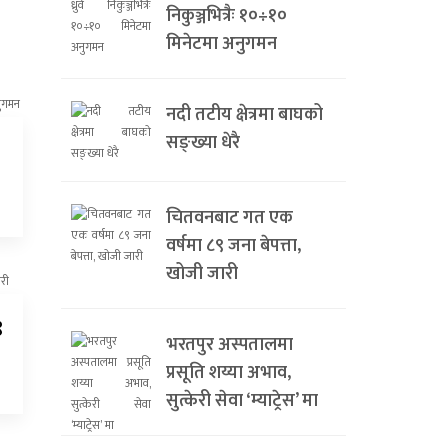
निकुञ्जभित्रैः १०÷१०
मिनेटमा अनुगमन
नदी तटीय क्षेत्रमा बाघको
सङ्ख्या धेरै
चितवनबाट गत एक
वर्षमा ८९ जना बेपत्ता,
खोजी जारी
९
भरतपुर अस्पतालमा
प्रसूति शय्या अभाव,
सुत्केरी सेवा ‘म्याट्रेस’ मा