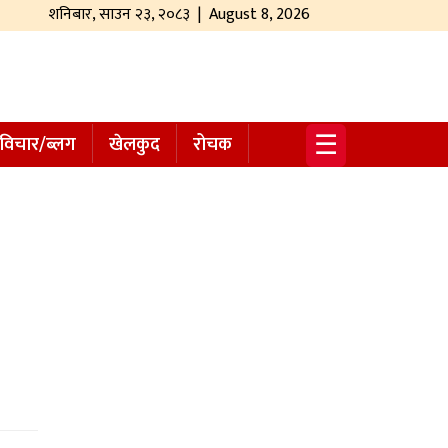
शनिबार
,
साउन
२३
,
२०८३
| August 8, 2026
☰
विचार/ब्लग
खेलकुद
रोचक