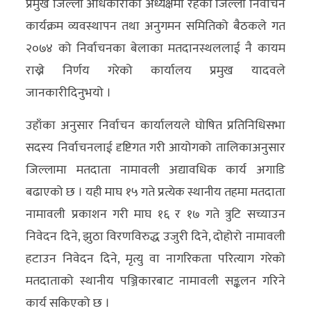
प्रमुख जिल्ला अधिकारीको अध्यक्षमा रहेको जिल्ला निर्वाचन
अन्य
कार्यक्रम व्यवस्थापन तथा अनुगमन समितिको बैठकले गत
क्लिक
२०७४ को निर्वाचनका बेलाका मतदानस्थललाई नै कायम
खबर
राख्ने निर्णय गरेको कार्यालय प्रमुख यादवले
विशेष
जानकारीदिनुभयो ।
राशिफल
उहाँका अनुसार निर्वाचन कार्यालयले घोषित प्रतिनिधिसभा
सदस्य निर्वाचनलाई दृष्टिगत गरी आयोगको तालिकाअनुसार
फोटो
जिल्लामा मतदाता नामावली अद्यावधिक कार्य अगाडि
ग्यालरी
बढाएको छ । यही माघ १५ गते प्रत्येक स्थानीय तहमा मतदाता
भिडियो
नामावली प्रकाशन गरी माघ १६ र १७ गते त्रुटि सच्याउन
निवेदन दिने, झुठा विरणविरुद्ध उजुरी दिने, दोहोरो नामावली
हटाउन निवेदन दिने, मृत्यु वा नागरिकता परित्याग गरेको
मतदाताको स्थानीय पञ्जिकारबाट नामावली सङ्कलन गरिने
कार्य सकिएको छ ।