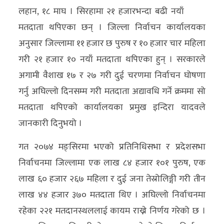
लहान, १८ माघ । सिरहामा २१ हजारभन्दा बढी नयाँ
अर्थ/
मतदाता थपिएका छन् । जिल्ला निर्वाचन कार्यालयका
वाणिज्य
अनुसार जिल्लामा ११ हजार छ पुरुष र १० हजार चार महिला
गरी २१ हजार १० नयाँ मतदाता थपिएका हुन् । सरकारले
मनाेरञ्जन
अगामी वैशाख १७ र २७ गरी दुई चरणमा निर्वाचन घोषणा
विज्ञान
गर्नु अघिल्लो दिनसम्म गरी मतदाता अद्यावधि गर्ने क्रममा सो
प्रविधि
मतदाता थपिएको कार्यालयका प्रमुख इन्दिरा यादवले
जानकारी दिनुभयो ।
अन्तरर्वार्ता
गत २०७४ मङ्सिरमा भएको प्रतिनिधिसभा र प्रदेशसभा
विचार/
निर्वाचनमा जिल्लामा एक लाख ८४ हजार १०१ पुरुष, एक
ब्लग
लाख ६० हजार २६७ महिला र दुई जना तेस्रोलिङ्गी गरी तीन
खेलकुद
लाख ४४ हजार ३७० मतदाता थिए । अघिल्लो निर्वाचनमा
रोचक
रहेका २२१ मतदानस्थललाई कायम राख्ने निर्णय गरेको छ ।