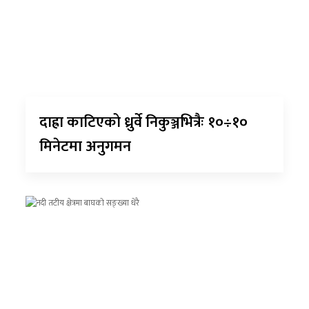
दाह्रा काटिएको ध्रुर्वे निकुञ्जभित्रैः १०÷१०
मिनेटमा अनुगमन