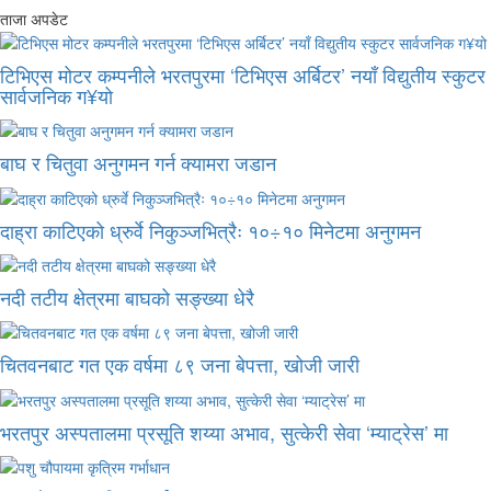
ताजा अपडेट
टिभिएस मोटर कम्पनीले भरतपुरमा ‘टिभिएस अर्बिटर’ नयाँ विद्युतीय स्कुटर
सार्वजनिक ग¥यो
बाघ र चितुवा अनुगमन गर्न क्यामरा जडान
दाह्रा काटिएको ध्रुर्वे निकुञ्जभित्रैः १०÷१० मिनेटमा अनुगमन
नदी तटीय क्षेत्रमा बाघको सङ्ख्या धेरै
चितवनबाट गत एक वर्षमा ८९ जना बेपत्ता, खोजी जारी
भरतपुर अस्पतालमा प्रसूति शय्या अभाव, सुत्केरी सेवा ‘म्याट्रेस’ मा