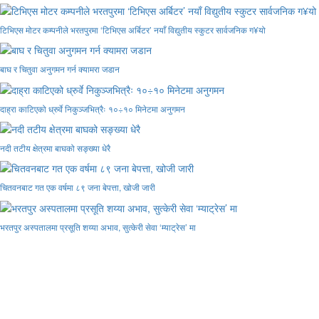
टिभिएस मोटर कम्पनीले भरतपुरमा ‘टिभिएस अर्बिटर’ नयाँ विद्युतीय स्कुटर सार्वजनिक ग¥यो
बाघ र चितुवा अनुगमन गर्न क्यामरा जडान
दाह्रा काटिएको ध्रुर्वे निकुञ्जभित्रैः १०÷१० मिनेटमा अनुगमन
नदी तटीय क्षेत्रमा बाघको सङ्ख्या धेरै
चितवनबाट गत एक वर्षमा ८९ जना बेपत्ता, खोजी जारी
भरतपुर अस्पतालमा प्रसूति शय्या अभाव, सुत्केरी सेवा ‘म्याट्रेस’ मा