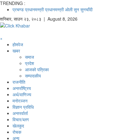
TRENDING :
प्रचण्ड
प्रधानमन्त्री
प्रधानमन्त्री ओली
सुन
सुनचाँदी
शनिबार
,
साउन
२३
,
२०८३
| August 8, 2026
×
होमपेज
खबर
समाज
प्रदेश
आजको पत्रिका
सम्पादकीय
राजनीति
अन्तर्राष्ट्रिय
अर्थ/वाणिज्य
मनाेरञ्जन
विज्ञान प्रविधि
अन्तरर्वार्ता
विचार/ब्लग
खेलकुद
रोचक
अन्य