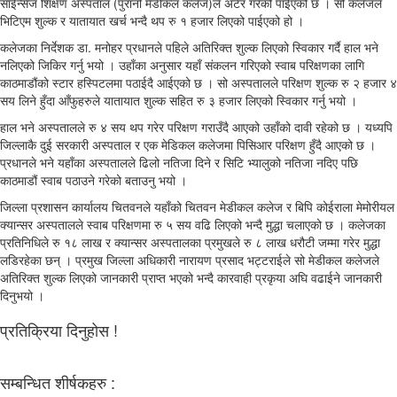
साईन्सेज शिक्षण अस्पताल (पुरानो मेडीकल कलेज)ले अटेर गरेको पाईएको छ । सो कलेजले
भिटिएम शुल्क र यातायात खर्च भन्दै थप रु १ हजार लिएको पाईएको हो ।
कलेजका निर्देशक डा. मनोहर प्रधानले पहिले अतिरिक्त शुल्क लिएको स्विकार गर्दै हाल भने
नलिएको जिकिर गर्नु भयो । उहाँका अनुसार यहाँ संकलन गरिएको स्वाब परिक्षणका लागि
काठमाडौंको स्टार हस्पिटलमा पठाईदै आईएको छ । सो अस्पतालले परिक्षण शुल्क रु २ हजार ४
सय लिने हुँदा आँफुहरुले यातायात शुल्क सहित रु ३ हजार लिएको स्विकार गर्नु भयो ।
हाल भने अस्पतालले रु ४ सय थप गरेर परिक्षण गराउँदै आएको उहाँको दावी रहेको छ । यध्यपि
जिल्लाकै दुई सरकारी अस्पताल र एक मेडिकल कलेजमा पिसिआर परिक्षण हुँदै आएको छ ।
प्रधानले भने यहाँका अस्पतालले ढिलो नतिजा दिने र सिटि भ्यालुको नतिजा नदिए पछि
काठमाडौं स्वाब पठाउने गरेको बताउनु भयो ।
जिल्ला प्रशासन कार्यालय चितवनले यहाँको चितवन मेडीकल कलेज र बिपि कोईराला मेमोरीयल
क्यान्सर अस्पतालले स्वाब परिक्षणमा रु ५ सय वढि लिएको भन्दै मुद्धा चलाएको छ । कलेजका
प्रतिनिधिले रु १८ लाख र क्यान्सर अस्पतालका प्रमुखले रु ८ लाख धरौटी जम्मा गरेर मुद्धा
लडिरहेका छन् । प्रमुख जिल्ला अधिकारी नारायण प्रसाद भट्टराईले सो मेडीकल कलेजले
अतिरिक्त शुल्क लिएको जानकारी प्राप्त भएको भन्दै कारवाही प्रकृया अघि वढाईने जानकारी
दिनुभयो ।
प्रतिक्रिया दिनुहोस !
सम्बन्धित शीर्षकहरु :