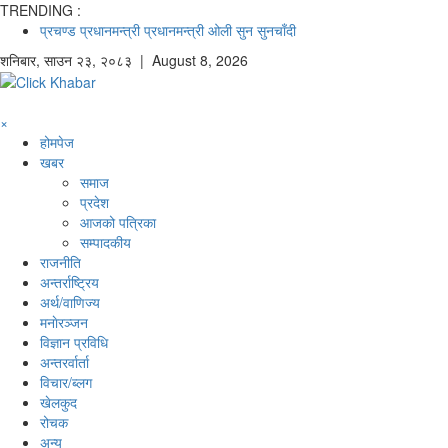
TRENDING :
प्रचण्ड
प्रधानमन्त्री
प्रधानमन्त्री ओली
सुन
सुनचाँदी
शनिबार
,
साउन
२३
,
२०८३
| August 8, 2026
×
होमपेज
खबर
समाज
प्रदेश
आजको पत्रिका
सम्पादकीय
राजनीति
अन्तर्राष्ट्रिय
अर्थ/वाणिज्य
मनाेरञ्जन
विज्ञान प्रविधि
अन्तरर्वार्ता
विचार/ब्लग
खेलकुद
रोचक
अन्य