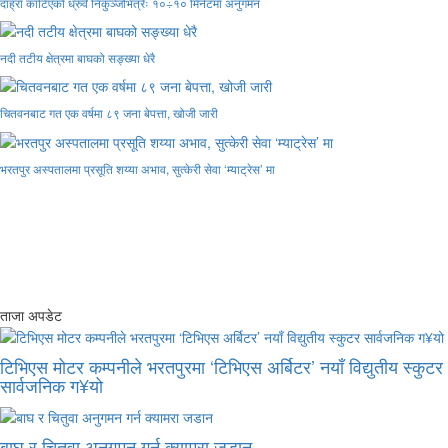
दाह्रा काटिएको ध्रुर्वे निकुञ्जभित्रैः १०÷१० मिनेटमा अनुगमन
नदी तटीय क्षेत्रमा बाघको सङ्ख्या धेरै
चितवनबाट गत एक वर्षमा ८९ जना बेपत्ता, खोजी जारी
भरतपुर अस्पतालमा प्रसूति शय्या अभाव, सुत्केरी सेवा ‘म्याट्रेस’ मा
ताजा अपडेट
टिभिएस मोटर कम्पनीले भरतपुरमा ‘टिभिएस अर्बिटर’ नयाँ विद्युतीय स्कुटर
सार्वजनिक ग¥यो
बाघ र चितुवा अनुगमन गर्न क्यामरा जडान