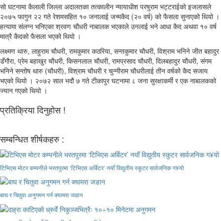
सो घटनामा कैलाली जिल्ला अदालतका तत्कालीन न्यायाधीश परषुराम भट्टराईको इजलासले
२०७५ फागुन २२ गते रेशमसहित १० जनालाई जन्मकैद (२० वर्ष) को फैसला सुनाएको थियो ।
हत्यामा संलग्न भनिएका श्रवण चौधरी नाबालक भएकाले उनलाई भने आधा कैद अथवा १० वर्ष
मात्रै कैदको फैसला भएको थियो ।
लक्ष्मण थारु, लाहुराम चौधरी, रामकुमार कठरिया, सन्तकुमार चौधरी, विश्राम भनिने जीत बहादुर
डँगौरा, प्रेम बहाखुर चौधरी, किसनलाल चौधरी, रामप्रसाद चौधरी, दिलबहादुर चौधरी, संगम
भनिने सन्तोष थारु (चौधरी), विश्राम चौधरी र चुन्नीराम चौधरीलाई तीन वर्षको कैद सजाय
भएको थियो । २०७२ साल भदौ ७ गते टीकापुर घटनामा ८ जना सुरक्षाकर्मी र एक नाबालकको
ज्यान गएको थियो ।
प्रतिक्रिया दिनुहोस !
सम्बन्धित शीर्षकहरु :
टिभिएस मोटर कम्पनीले भरतपुरमा ‘टिभिएस अर्बिटर’ नयाँ विद्युतीय स्कुटर सार्वजनिक ग¥यो
बाघ र चितुवा अनुगमन गर्न क्यामरा जडान