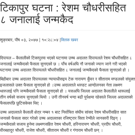
टिकापुर घटना : रेशम चौधरीसहित
८ जनालाई जन्मकैद
शुक्रबार, पौष ०३, २०७७
| १०:२८:०४ |
क्लिक खबर
दिपायल – कैलालीको टिकापुरमा भएको घटनामा उच्च अदालत दिपायलले रेशम चौधरीसहित ८
जनालाई जन्मकैदको फैसला सुनाएको छ । पाँच वर्षअघि नौ जनाको ज्यान जाने गरी भएको
घटनामा उच्च अदालत दिपायलले चौधरीसहित ८ जनालाई जन्मकैदको फैसला सुनाएको हो ।
बिहीबार उच्च अदालत दिपायलका न्यायाधीसद्वय टेक नारायण कुँवर र सीताराम मण्डलको संयुक्त
इजलासले उक्त फैसला सुनाएको हो ।उच्च अदालतले थरुहट आन्दोलनका नेता लक्ष्मण
थारुलाई पनि जन्मकैदको फैसला सुनाएको हो । यसअघि जिल्ला अदालत कैलालीले थारूलाई
तीन वर्षको सजाय सुनाएको थियो । उनी तीनवर्ष भन्दा बढी पुर्पक्षमा रहेकाले जिल्ला अदालतको
फैसलापछि छुटिसकेका थिए ।
उच्च अदालतले कैलाली क्षेत्र नम्बर १ बाट निर्वाचित संघीय सांसद रेशम चौधरीसहित सात
जनाको फैसला सदर गरेको उच्च अदालतका रजिष्ट्रार सिता रेग्मीले जानकारी दिइन् ।
जन्मकैदको सजाय हुनेमा लक्ष्मणसहित रेशम चौधरी, हरिनारायण चौधरी, प्रदीप चौधरी,
वीरबहादुर चौधरी, राजेश चौधरी, सीताराम चौधरी र गंगाराम चौधरी छन् ।