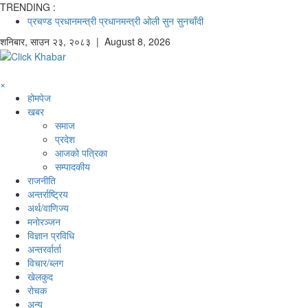
TRENDING :
प्रचण्ड
प्रधानमन्त्री
प्रधानमन्त्री ओली
सुन
सुनचाँदी
शनिबार
,
साउन
२३
,
२०८३
| August 8, 2026
×
होमपेज
खबर
समाज
प्रदेश
आजको पत्रिका
सम्पादकीय
राजनीति
अन्तर्राष्ट्रिय
अर्थ/वाणिज्य
मनाेरञ्जन
विज्ञान प्रविधि
अन्तरर्वार्ता
विचार/ब्लग
खेलकुद
रोचक
अन्य