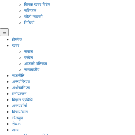
क्लिक खबर विशेष
राशिफल
फोटो ग्यालरी
भिडियो
☰
होमपेज
खबर
समाज
प्रदेश
आजको पत्रिका
सम्पादकीय
राजनीति
अन्तर्राष्ट्रिय
अर्थ/वाणिज्य
मनाेरञ्जन
विज्ञान प्रविधि
अन्तरर्वार्ता
विचार/ब्लग
खेलकुद
रोचक
अन्य