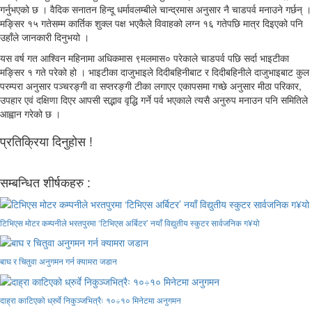
गर्नुभएको छ । वैदिक सनातन हिन्दू धर्मावलम्बीले चान्द्रमास अनुसार नै चाडपर्व मनाउने गर्छन् ।
मङ्सिर १५ गतेसम्म कार्तिक शुक्ल पक्ष भएकैले विवाहको लग्न १६ गतेपछि मात्र दिइएको पनि
उहाँले जानकारी दिनुभयो ।
यस वर्ष गत आश्विन महिनामा अधिकमास ९मलमास० परेकाले चाडपर्व पछि सर्दा भाइटीका
मङ्सिर १ गते परेको हो । भाइटीका दाजुभाइले दिदीबहिनीबाट र दिदीबहिनीले दाजुभाइबाट कुल
परम्परा अनुसार पञ्चरङ्गी वा सप्तरङ्गी टीका लगाएर एकापसमा गच्छे अनुसार मीठा परिकार,
उपहार एवं दक्षिणा दिएर आपसी सद्भाव वृद्धि गर्ने पर्व भएकाले त्यसै अनुरुप मनाउन पनि समितिले
आह्वान गरेको छ ।
प्रतिक्रिया दिनुहोस !
सम्बन्धित शीर्षकहरु :
टिभिएस मोटर कम्पनीले भरतपुरमा ‘टिभिएस अर्बिटर’ नयाँ विद्युतीय स्कुटर सार्वजनिक ग¥यो
बाघ र चितुवा अनुगमन गर्न क्यामरा जडान
दाह्रा काटिएको ध्रुर्वे निकुञ्जभित्रैः १०÷१० मिनेटमा अनुगमन