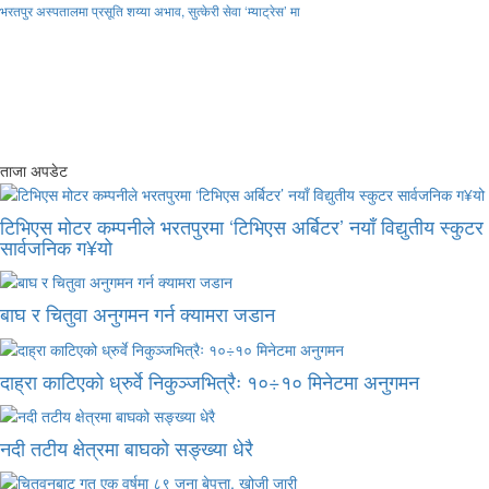
भरतपुर अस्पतालमा प्रसूति शय्या अभाव, सुत्केरी सेवा ‘म्याट्रेस’ मा
ताजा अपडेट
टिभिएस मोटर कम्पनीले भरतपुरमा ‘टिभिएस अर्बिटर’ नयाँ विद्युतीय स्कुटर
सार्वजनिक ग¥यो
बाघ र चितुवा अनुगमन गर्न क्यामरा जडान
दाह्रा काटिएको ध्रुर्वे निकुञ्जभित्रैः १०÷१० मिनेटमा अनुगमन
नदी तटीय क्षेत्रमा बाघको सङ्ख्या धेरै