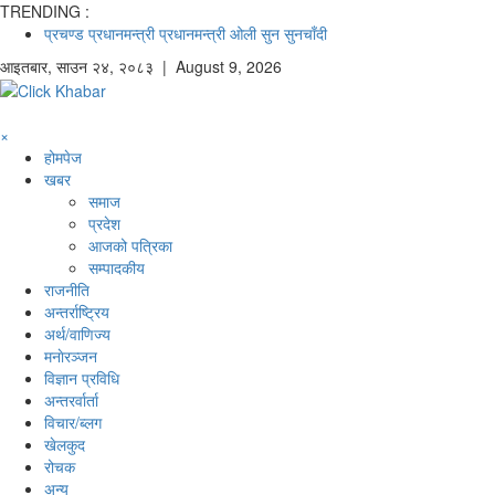
TRENDING :
प्रचण्ड
प्रधानमन्त्री
प्रधानमन्त्री ओली
सुन
सुनचाँदी
आइतबार
,
साउन
२४
,
२०८३
| August 9, 2026
×
होमपेज
खबर
समाज
प्रदेश
आजको पत्रिका
सम्पादकीय
राजनीति
अन्तर्राष्ट्रिय
अर्थ/वाणिज्य
मनाेरञ्जन
विज्ञान प्रविधि
अन्तरर्वार्ता
विचार/ब्लग
खेलकुद
रोचक
अन्य