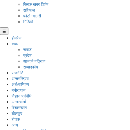
क्लिक खबर विशेष
राशिफल
फोटो ग्यालरी
भिडियो
☰
होमपेज
खबर
समाज
प्रदेश
आजको पत्रिका
सम्पादकीय
राजनीति
अन्तर्राष्ट्रिय
अर्थ/वाणिज्य
मनाेरञ्जन
विज्ञान प्रविधि
अन्तरर्वार्ता
विचार/ब्लग
खेलकुद
रोचक
अन्य