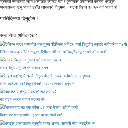
श्रेष्ठको उपचारको लागि अस्पताल ल्याउँदै गर्दा र कुमालको उपचारको क्रममा भरतपुर
अस्पतालमा मृत्यु भएको उहाँले जानकारी दिनुभयो । घटना बिहान १०ः५५ वजे भएको हो ।
प्रतिक्रिया दिनुहोस !
सम्बन्धित शीर्षकहरु :
टिभिएस मोटर कम्पनीले भरतपुरमा ‘टिभिएस अर्बिटर’ नयाँ विद्युतीय स्कुटर सार्वजनिक ग¥यो
बाघ र चितुवा अनुगमन गर्न क्यामरा जडान
दाह्रा काटिएको ध्रुर्वे निकुञ्जभित्रैः १०÷१० मिनेटमा अनुगमन
नदी तटीय क्षेत्रमा बाघको सङ्ख्या धेरै
चितवनबाट गत एक वर्षमा ८९ जना बेपत्ता, खोजी जारी