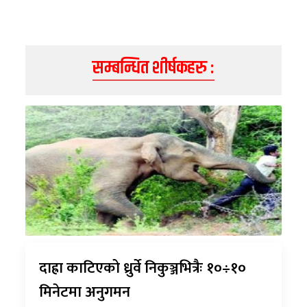
सम्बन्धित शीर्षकहरु :
दाह्रा काटिएको ध्रुर्वे निकुञ्जभित्रैः १०÷१०
मिनेटमा अनुगमन