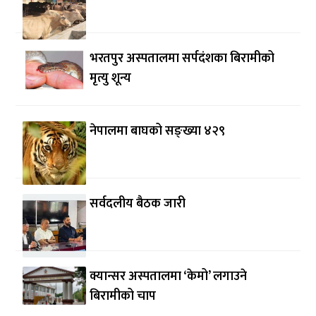
भरतपुर अस्पतालमा सर्पदंशका बिरामीको
मृत्यु शून्य
नेपालमा बाघको सङ्ख्या ४२९
सर्वदलीय बैठक जारी
क्यान्सर अस्पतालमा ‘केमो’ लगाउने
बिरामीको चाप