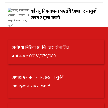
बर्डफ्लु नियन्त्रणमा भएसँगै ‘अण्डा’ र मासुको
खपत र मूल्य बढ्यो
अयोध्या मिडिया प्रा. लि. द्वारा संचालित
दर्ता नम्बर: 00161/079/080
अध्यक्ष एबं प्रकाशक : प्रस्ताव सुवेदी
सम्पादकः नारायण काफ्ले