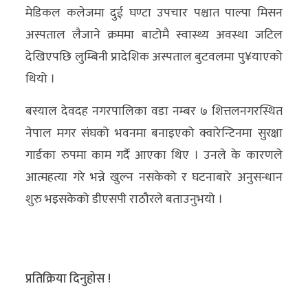
मेडिकल कलेजमा दुई घण्टा उपचार पश्चात पाल्पा मिसन
अन्य
अस्पताल लैजाने क्रममा बाटोमै स्वास्थ्य अवस्था जटिल
क्लिक
देखिएपछि लुम्बिनी प्रादेशिक अस्पताल बुटवलमा पु¥याएको
खबर
थियो ।
विशेष
बस्याल देवदह नगरपालिका वडा नम्बर ७ शित्तलनगरस्थित
राशिफल
नेपाल मगर संघको भवनमा बनाइएको क्वारेन्टिनमा सुरक्षा
फोटो
गार्डका रुपमा काम गर्दै आएका थिए । उनले के कारणले
ग्यालरी
आत्महत्या गरे भन्ने खुल्न नसकेको र घटनाबारे अनुसन्धान
शुरु भइसकेको डीएसपी राठौरले बताउनुभयो ।
भिडियो
प्रतिक्रिया दिनुहोस !