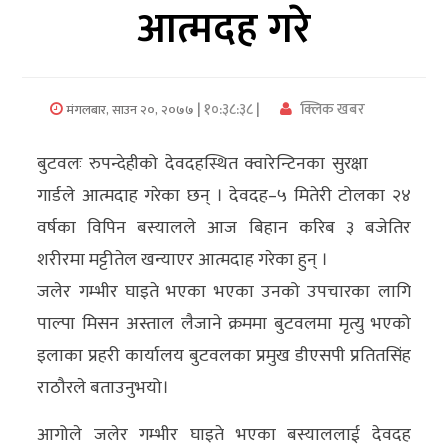
आत्मदह गरे
अर्थ/
वाणिज्य
| १०:३८:३८ |
क्लिक खबर
मंगलबार, साउन २०, २०७७
मनाेरञ्जन
बुटवलः रुपन्देहीको देवदहस्थित क्वारेन्टिनका सुरक्षा
विज्ञान
गार्डले आत्मदाह गरेका छन् । देवदह–५ मितेरी टोलका २४
प्रविधि
वर्षका विपिन बस्यालले आज बिहान करिब ३ बजेतिर
अन्तरर्वार्ता
शरीरमा मट्टीतेल खन्याएर आत्मदाह गरेका हुन् ।
जलेर गम्भीर घाइते भएका भएका उनको उपचारका लागि
विचार/
पाल्पा मिसन अस्ताल लैजाने क्रममा बुटवलमा मृत्यु भएको
ब्लग
इलाका प्रहरी कार्यालय बुटवलका प्रमुख डीएसपी प्रतितसिंह
खेलकुद
राठौरले बताउनुभयो।
रोचक
आगोले जलेर गम्भीर घाइते भएका बस्याललाई देवदह