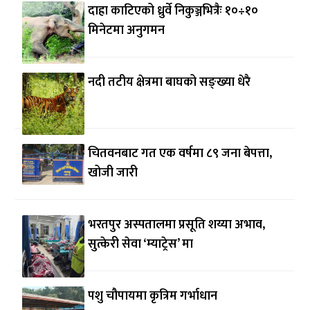
दाह्रा काटिएको ध्रुर्वे निकुञ्जभित्रैः १०÷१०
मिनेटमा अनुगमन
नदी तटीय क्षेत्रमा बाघको सङ्ख्या धेरै
चितवनबाट गत एक वर्षमा ८९ जना बेपत्ता,
खोजी जारी
भरतपुर अस्पतालमा प्रसूति शय्या अभाव,
सुत्केरी सेवा ‘म्याट्रेस’ मा
पशु चौपायमा कृत्रिम गर्भाधान