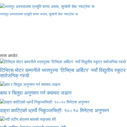
भरतपुर अस्पतालमा प्रसूति शय्या अभाव, सुत्केरी सेवा ‘म्याट्रेस’ मा
ताजा अपडेट
टिभिएस मोटर कम्पनीले भरतपुरमा ‘टिभिएस अर्बिटर’ नयाँ विद्युतीय स्कुटर
सार्वजनिक ग¥यो
बाघ र चितुवा अनुगमन गर्न क्यामरा जडान
दाह्रा काटिएको ध्रुर्वे निकुञ्जभित्रैः १०÷१० मिनेटमा अनुगमन