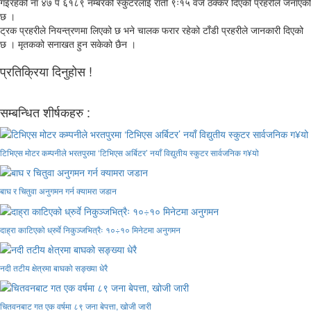
गईरहेको ना ४७ प ६१८९ नम्बरको स्कुटरलाई राती ९ः१५ वजे ठक्कर दिएको प्रहरीले जनाएको
छ ।
ट्रक प्रहरीले नियन्त्रणमा लिएको छ भने चालक फरार रहेको टाँडी प्रहरीले जानकारी दिएको
छ । मृतकको सनाखत हुन सकेको छैन ।
प्रतिक्रिया दिनुहोस !
सम्बन्धित शीर्षकहरु :
टिभिएस मोटर कम्पनीले भरतपुरमा ‘टिभिएस अर्बिटर’ नयाँ विद्युतीय स्कुटर सार्वजनिक ग¥यो
बाघ र चितुवा अनुगमन गर्न क्यामरा जडान
दाह्रा काटिएको ध्रुर्वे निकुञ्जभित्रैः १०÷१० मिनेटमा अनुगमन
नदी तटीय क्षेत्रमा बाघको सङ्ख्या धेरै
चितवनबाट गत एक वर्षमा ८९ जना बेपत्ता, खोजी जारी