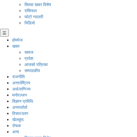
क्लिक खबर विशेष
राशिफल
फोटो ग्यालरी
भिडियो
☰
होमपेज
खबर
समाज
प्रदेश
आजको पत्रिका
सम्पादकीय
राजनीति
अन्तर्राष्ट्रिय
अर्थ/वाणिज्य
मनाेरञ्जन
विज्ञान प्रविधि
अन्तरर्वार्ता
विचार/ब्लग
खेलकुद
रोचक
अन्य