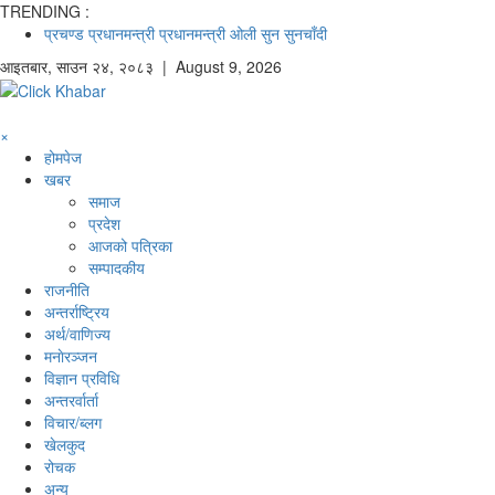
TRENDING :
प्रचण्ड
प्रधानमन्त्री
प्रधानमन्त्री ओली
सुन
सुनचाँदी
आइतबार
,
साउन
२४
,
२०८३
| August 9, 2026
×
होमपेज
खबर
समाज
प्रदेश
आजको पत्रिका
सम्पादकीय
राजनीति
अन्तर्राष्ट्रिय
अर्थ/वाणिज्य
मनाेरञ्जन
विज्ञान प्रविधि
अन्तरर्वार्ता
विचार/ब्लग
खेलकुद
रोचक
अन्य