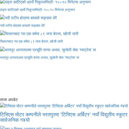
दाह्रा काटिएको ध्रुर्वे निकुञ्जभित्रैः १०÷१० मिनेटमा अनुगमन
नदी तटीय क्षेत्रमा बाघको सङ्ख्या धेरै
चितवनबाट गत एक वर्षमा ८९ जना बेपत्ता, खोजी जारी
भरतपुर अस्पतालमा प्रसूति शय्या अभाव, सुत्केरी सेवा ‘म्याट्रेस’ मा
ताजा अपडेट
टिभिएस मोटर कम्पनीले भरतपुरमा ‘टिभिएस अर्बिटर’ नयाँ विद्युतीय स्कुटर
सार्वजनिक ग¥यो