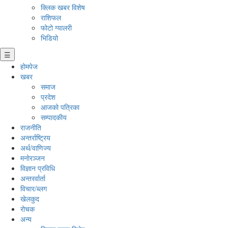
क्लिक खबर विशेष
राशिफल
फोटो ग्यालरी
भिडियो
☰
होमपेज
खबर
समाज
प्रदेश
आजको पत्रिका
सम्पादकीय
राजनीति
अन्तर्राष्ट्रिय
अर्थ/वाणिज्य
मनाेरञ्जन
विज्ञान प्रविधि
अन्तरर्वार्ता
विचार/ब्लग
खेलकुद
रोचक
अन्य