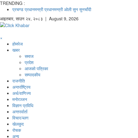
TRENDING :
प्रचण्ड
प्रधानमन्त्री
प्रधानमन्त्री ओली
सुन
सुनचाँदी
आइतबार
,
साउन
२४
,
२०८३
| August 9, 2026
×
होमपेज
खबर
समाज
प्रदेश
आजको पत्रिका
सम्पादकीय
राजनीति
अन्तर्राष्ट्रिय
अर्थ/वाणिज्य
मनाेरञ्जन
विज्ञान प्रविधि
अन्तरर्वार्ता
विचार/ब्लग
खेलकुद
रोचक
अन्य