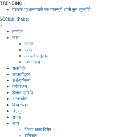
TRENDING :
प्रचण्ड
प्रधानमन्त्री
प्रधानमन्त्री ओली
सुन
सुनचाँदी
×
होमपेज
खबर
समाज
प्रदेश
आजको पत्रिका
सम्पादकीय
राजनीति
अन्तर्राष्ट्रिय
अर्थ/वाणिज्य
मनाेरञ्जन
विज्ञान प्रविधि
अन्तरर्वार्ता
विचार/ब्लग
खेलकुद
रोचक
अन्य
क्लिक खबर विशेष
राशिफल