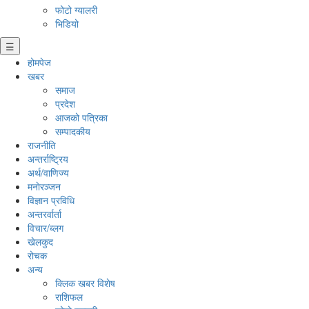
फोटो ग्यालरी
भिडियो
☰
होमपेज
खबर
समाज
प्रदेश
आजको पत्रिका
सम्पादकीय
राजनीति
अन्तर्राष्ट्रिय
अर्थ/वाणिज्य
मनाेरञ्जन
विज्ञान प्रविधि
अन्तरर्वार्ता
विचार/ब्लग
खेलकुद
रोचक
अन्य
क्लिक खबर विशेष
राशिफल