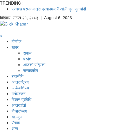
TRENDING :
प्रचण्ड
प्रधानमन्त्री
प्रधानमन्त्री ओली
सुन
सुनचाँदी
बिहिबार
,
साउन
२१
,
२०८३
| August 6, 2026
×
होमपेज
खबर
समाज
प्रदेश
आजको पत्रिका
सम्पादकीय
राजनीति
अन्तर्राष्ट्रिय
अर्थ/वाणिज्य
मनाेरञ्जन
विज्ञान प्रविधि
अन्तरर्वार्ता
विचार/ब्लग
खेलकुद
रोचक
अन्य