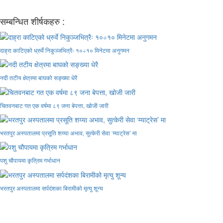
सम्बन्धित शीर्षकहरु :
दाह्रा काटिएको ध्रुर्वे निकुञ्जभित्रैः १०÷१० मिनेटमा अनुगमन
नदी तटीय क्षेत्रमा बाघको सङ्ख्या धेरै
चितवनबाट गत एक वर्षमा ८९ जना बेपत्ता, खोजी जारी
भरतपुर अस्पतालमा प्रसूति शय्या अभाव, सुत्केरी सेवा ‘म्याट्रेस’ मा
पशु चौपायमा कृत्रिम गर्भाधान
भरतपुर अस्पतालमा सर्पदंशका बिरामीको मृत्यु शून्य