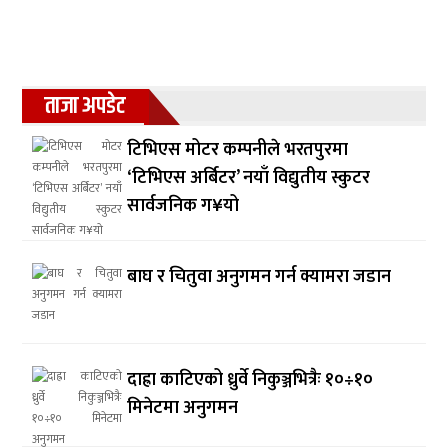
ताजा अपडेट
टिभिएस मोटर कम्पनीले भरतपुरमा
‘टिभिएस अर्बिटर’ नयाँ विद्युतीय स्कुटर
सार्वजनिक ग¥यो
बाघ र चितुवा अनुगमन गर्न क्यामरा जडान
दाह्रा काटिएको ध्रुर्वे निकुञ्जभित्रैः १०÷१०
मिनेटमा अनुगमन