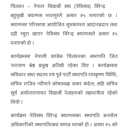
चितवन – नेपाल विद्यार्थी संघ (नेविसंघ) विरेन्द्र
अर्थ/
बहुमुखी क्याम्पस भरतपुरले असार १५ मनाएको छ ।
वाणिज्य
क्याम्पसर परिसरमा आयोजित शुभकामना आदानप्रदान तथा
दही च्युरा खाएर नेविसंघ विरेन्द्र क्याम्पसले असार १५
मनाेरञ्जन
मनाएको हो ।
विज्ञान
कार्यक्रममा नेपाली कांग्रेस चितवनका सभापति जित
प्रविधि
नारायण श्रेष्ठ प्रमुख अतिथी रहेका थिए । कार्यक्रममा
अन्तरर्वार्ता
संविधान सभा सदस्य एवं पूर्व पार्टी सभापति रामकृष्ण घिमिरे,
सचिव राजिव न्यौपाने कोषाध्यक्ष शंकर कंडेल, सहि सचिव
विचार/
सूर्य अर्याललगायत विद्यार्थी नेताहरुको सहभागीता रहेको
ब्लग
थियो ।
खेलकुद
कार्यक्रम नेविसंघ विरेन्द्र क्याम्पसका सभापति अनमोल
रोचक
अधिकारीको सभापतित्वमा सम्पन्न भएको हो । असार १५ को