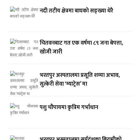
नदी तटीय क्षेत्रमा बाघको सङ्ख्या धेरै
चितवनबाट गत एक वर्षमा ८९ जना बेपत्ता,
खोजी जारी
भरतपुर अस्पतालमा प्रसूति शय्या अभाव,
सुत्केरी सेवा ‘म्याट्रेस’ मा
पशु चौपायमा कृत्रिम गर्भाधान
भरतपुर अस्पतालमा सर्पदंशका बिरामीको