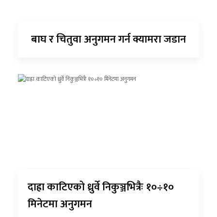
बाघ र चितुवा अनुगमन गर्न क्यामरा जडान
दाह्रा काटिएको ध्रुर्वे निकुञ्जभित्रैः १०÷१०
मिनेटमा अनुगमन