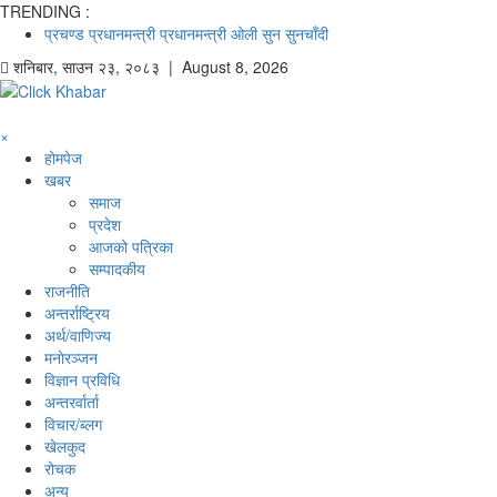
TRENDING :
प्रचण्ड
प्रधानमन्त्री
प्रधानमन्त्री ओली
सुन
सुनचाँदी
शनिबार
,
साउन
२३
,
२०८३
| August 8, 2026
×
होमपेज
खबर
समाज
प्रदेश
आजको पत्रिका
सम्पादकीय
राजनीति
अन्तर्राष्ट्रिय
अर्थ/वाणिज्य
मनाेरञ्जन
विज्ञान प्रविधि
अन्तरर्वार्ता
विचार/ब्लग
खेलकुद
रोचक
अन्य