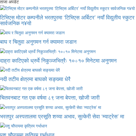
ताजा अपडेट
टिभिएस मोटर कम्पनीले भरतपुरमा ‘टिभिएस अर्बिटर’ नयाँ विद्युतीय स्कुटर
सार्वजनिक ग¥यो
बाघ र चितुवा अनुगमन गर्न क्यामरा जडान
दाह्रा काटिएको ध्रुर्वे निकुञ्जभित्रैः १०÷१० मिनेटमा अनुगमन
नदी तटीय क्षेत्रमा बाघको सङ्ख्या धेरै
चितवनबाट गत एक वर्षमा ८९ जना बेपत्ता, खोजी जारी
भरतपुर अस्पतालमा प्रसूति शय्या अभाव, सुत्केरी सेवा ‘म्याट्रेस’ मा
पशु चौपायमा कृत्रिम गर्भाधान