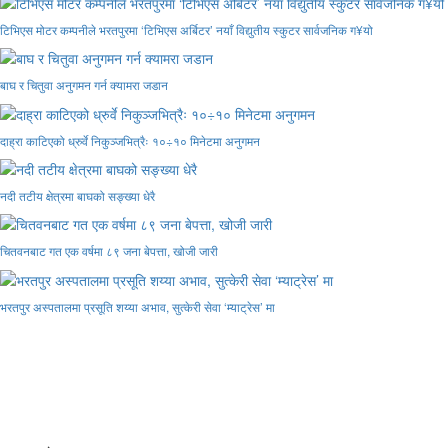
टिभिएस मोटर कम्पनीले भरतपुरमा ‘टिभिएस अर्बिटर’ नयाँ विद्युतीय स्कुटर सार्वजनिक ग¥यो
बाघ र चितुवा अनुगमन गर्न क्यामरा जडान
दाह्रा काटिएको ध्रुर्वे निकुञ्जभित्रैः १०÷१० मिनेटमा अनुगमन
नदी तटीय क्षेत्रमा बाघको सङ्ख्या धेरै
चितवनबाट गत एक वर्षमा ८९ जना बेपत्ता, खोजी जारी
भरतपुर अस्पतालमा प्रसूति शय्या अभाव, सुत्केरी सेवा ‘म्याट्रेस’ मा