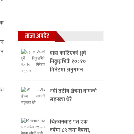
जक
ताजा अपडेट
ान
जन
दाह्रा काटिएको ध्रुर्वे
निकुञ्जभित्रैः १०÷१०
मिनेटमा अनुगमन
गत
नदी तटीय क्षेत्रमा बाघको
सङ्ख्या धेरै
चितवनबाट गत एक
वर्षमा ८९ जना बेपत्ता,