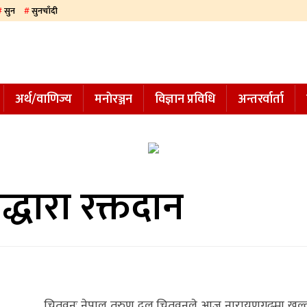
सुन
सुनचाँदी
अर्थ/वाणिज्य
मनाेरञ्जन
विज्ञान प्रविधि
अन्तरर्वार्ता
धारा रक्तदान
चितवनः नेपाल तरुण दल चितवनले आज नारायणगढमा खुल्