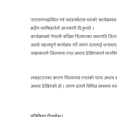
अर्थ/
वाणिज्य
नारायणगढस्थित पर्व व्याङक्वेटमा भएको कार्यक्रम
प्रदीप लामिछानेले जानकारी दिनुभयो ।
मनाेरञ्जन
कार्यक्रमको नेपाली काँग्रेस चितवनका सभापति जितनाराय
विज्ञान
जस्तो महत्वपूर्ण कार्यक्रम गर्ने तरुण दललाई धन्यव
प्रविधि
ताम्राकारले जिल्लामा रगत अभाव देखिएकाले मानविय 
अन्तरर्वार्ता
विचार/
लकडाउनका कारण चितवनमा रगतको चरम अभाव सृजना भए
ब्लग
अभाव देखिएको हो । तरुण दलले विभिन्न समयमा यस्त
खेलकुद
रोचक
प्रतिक्रिया दिनुहोस !