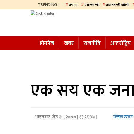
TRENDING :
प्रचण्ड
प्रधानमन्त्री
प्रधानमन्त्री ओली
होमपेज
खबर
होमपेज
खबर
राजनीति
अन्तर्राष्ट्रिय
समाज
अन्य
प्रदेश
आजको
एक सय एक जनाद्
पत्रिका
सम्पादकीय
आइतबार, जेठ २५, २०७७
| १३:२६:३७ |
क्लिक खबर
राजनीति
अन्तर्राष्ट्रिय