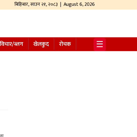
बिहिबार
,
साउन
२१
,
२०८३
| August 6, 2026
☰
विचार/ब्लग
खेलकुद
रोचक
ला