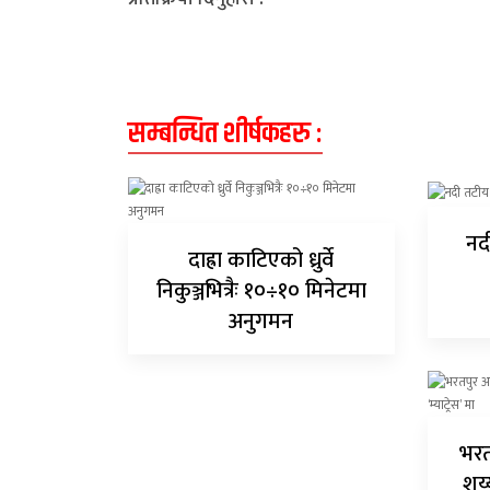
अन्य
क्लिक
खबर
सम्बन्धित शीर्षकहरु :
विशेष
राशिफल
नदी
फोटो
दाह्रा काटिएको ध्रुर्वे
ग्यालरी
निकुञ्जभित्रैः १०÷१० मिनेटमा
अनुगमन
भिडियो
भरत
शय्