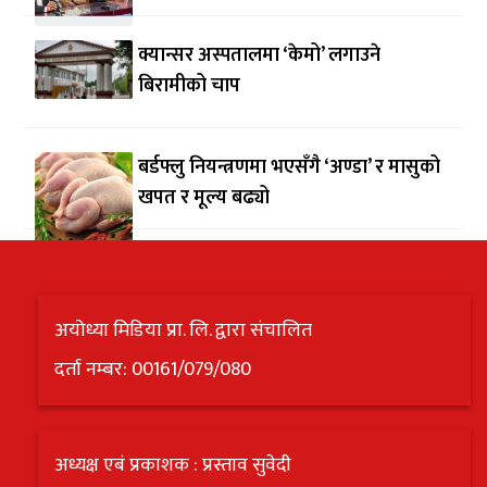
क्यान्सर अस्पतालमा ‘केमो’ लगाउने
बिरामीको चाप
बर्डफ्लु नियन्त्रणमा भएसँगै ‘अण्डा’ र मासुको
खपत र मूल्य बढ्यो
अयोध्या मिडिया प्रा. लि. द्वारा संचालित
दर्ता नम्बर: 00161/079/080
अध्यक्ष एबं प्रकाशक : प्रस्ताव सुवेदी