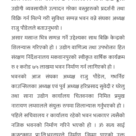
अन्य
उद्योगी व्यवसायीले उत्पादन गरेका वस्तुहरुको प्रदर्शनी तथा
विक्रि गर्न मिल्ने गरी सुविधा सम्पन्न भवन वन्ने संघका अध्यक्ष
क्लिक
राजु पौडेलले बताउनुभयो ।
खबर
असार मसान्त भित्र सम्पन्न गर्ने उद्देश्यका साथ बिक्रि केन्द्रको
विशेष
शिलन्यास गरिएको हो । उद्योग वाणिज्य तथा उपभोक्ता हित
राशिफल
संरक्षण निर्देशनालय मकवानपुरको स्वीकृत वार्षिक कार्यक्रम
रु १ करोड ७५ लाखमा भवन निर्माण गर्न लागिएको हो ।
फोटो
भवनको आज संघका अध्यक्ष राजु पौडेल, गभर्निङ
ग्यालरी
काउन्सिलका अध्यक्ष एवं पूर्व अध्यक्ष हरिप्रसाद सुवेदी र घरेलु
भिडियो
तथा साना उद्योग कार्यालय चितवनका निमित्त प्रमुख
नारायण लम्सालले संयुक्त रुपमा शिलान्यास गर्नुभएको हो ।
पहिले सचिवालय र कार्यालय रहेको भवन भत्काएर त्यसैको
नजिक भवनको निर्माण गरिने भएको हो । ॐ सत्य साई
कन्स्ट्रक्सन प्रा.लि.भरतपुरले निर्माण जिम्मा पाएको उक्त