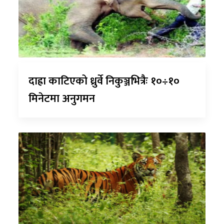
दाह्रा काटिएको ध्रुर्वे निकुञ्जभित्रैः १०÷१०
मिनेटमा अनुगमन