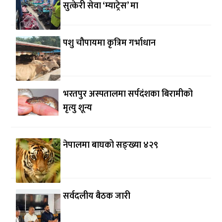
सुत्केरी सेवा ‘म्याट्रेस’ मा
पशु चौपायमा कृत्रिम गर्भाधान
भरतपुर अस्पतालमा सर्पदंशका बिरामीको
मृत्यु शून्य
नेपालमा बाघको सङ्ख्या ४२९
सर्वदलीय बैठक जारी