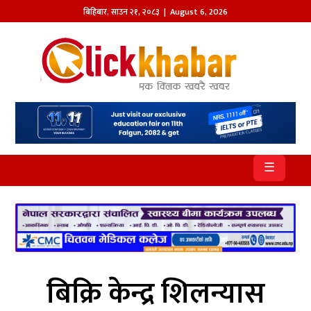
बिहिबार
,
साउन
२१
,
२०८३
| August 6, 2026
होमपेज
खबर
समाज
प्रदेश
☰
आजको
पत्रिका
सम्पादकीय
राजनीति
बिक्रि केन्द्र शिलन्यास
अन्तर्राष्ट्रिय