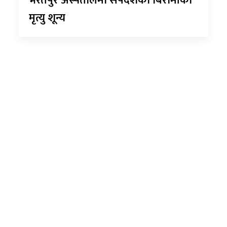
भरतपुर अस्पतालमा सर्पदंशका बिरामीको
मृत्यु शून्य