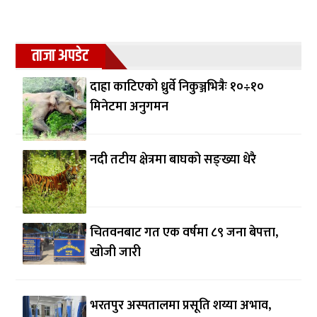
ताजा अपडेट
दाह्रा काटिएको ध्रुर्वे निकुञ्जभित्रैः १०÷१०
मिनेटमा अनुगमन
नदी तटीय क्षेत्रमा बाघको सङ्ख्या धेरै
चितवनबाट गत एक वर्षमा ८९ जना बेपत्ता,
खोजी जारी
भरतपुर अस्पतालमा प्रसूति शय्या अभाव,