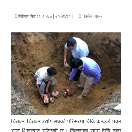
अर्थ/
| २०:५१:५० |
क्लिक खबर
बिहिबार, जेठ २२, २०७७
वाणिज्य
मनाेरञ्जन
विज्ञान
प्रविधि
अन्तरर्वार्ता
विचार/
ब्लग
खेलकुद
चितवनः चितवन उद्योग सघको परिसरमा विक्रि केन्द्रको भवन
रोचक
आज शिलन्यास गरिएको छ । जिल्लाका साना देखि ठूला