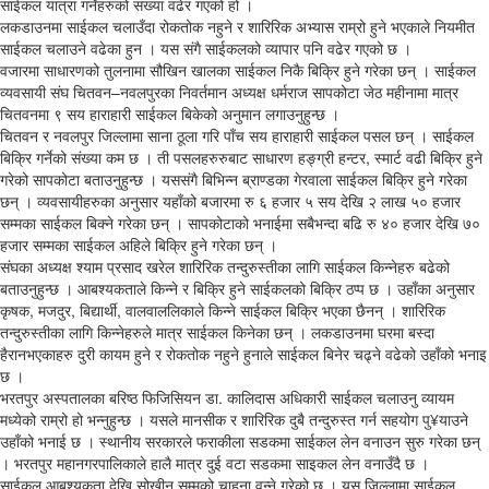
साईकल यात्रा गर्नेहरुको संख्या वढेर गएको हो ।
लकडाउनमा साईकल चलाउँदा रोकतोक नहुने र शारिरिक अभ्यास राम्रो हुने भएकाले नियमीत
साईकल चलाउने वढेका हुन । यस संगै साईकलको व्यापार पनि वढेर गएको छ ।
वजारमा साधारणको तुलनामा सौखिन खालका साईकल निकै बिक्रि हुने गरेका छन् । साईकल
व्यवसायी संघ चितवन–नवलपुरका निवर्तमान अध्यक्ष धर्मराज सापकोटा जेठ महीनामा मात्र
चितवनमा ९ सय हाराहारी साईकल बिकेको अनुमान लगाउनुहुन्छ ।
चितवन र नवलपुर जिल्लामा साना ठूला गरि पाँच सय हाराहारी साईकल पसल छन् । साईकल
बिक्रि गर्नेको संख्या कम छ । ती पसलहरुरुबाट साधारण हङ्ग्री हन्टर, स्मार्ट वढी बिक्रि हुने
गरेको सापकोटा बताउनुहुन्छ । यससंगै बिभिन्न ब्राण्डका गेरवाला साईकल बिक्रि हुने गरेका
छन् । व्यवसायीहरुका अनुसार यहाँको बजारमा रु ६ हजार ५ सय देखि २ लाख ५० हजार
सम्मका साईकल बिक्ने गरेका छन् । सापकोटाको भनाईमा सबैभन्दा बढि रु ४० हजार देखि ७०
हजार सम्मका साईकल अहिले बिक्रि हुने गरेका छन् ।
संघका अध्यक्ष श्याम प्रसाद खरेल शारिरिक तन्दुरुस्तीका लागि साईकल किन्नेहरु बढेको
बताउनुहुन्छ । आबश्यकताले किन्ने र बिक्रि हुने साईकलको बिक्रि ठप्प छ । उहाँका अनुसार
कृषक, मजदुर, बिद्यार्थी, वालवाललिकाले किन्ने साईकल बिक्रि भएका छैनन् । शारिरिक
तन्दुरुस्तीका लागि किन्नेहरुले मात्र साईकल किनेका छन् । लकडाउनमा घरमा बस्दा
हैरानभएकाहरु दुरी कायम हुने र रोकतोक नहुने हुनाले साईकल बिनेर चढ्ने वढेको उहाँको भनाइ
छ ।
भरतपुर अस्पतालका बरिष्ठ फिजिसियन डा. कालिदास अधिकारी साईकल चलाउनु व्यायम
मध्येको राम्रो हो भन्नुहुन्छ । यसले मानसीक र शारिरिक दुबै तन्दुरुस्त गर्न सहयोग पु¥याउने
उहाँको भनाई छ । स्थानीय सरकारले फराकीला सडकमा साईकल लेन वनाउन सुरु गरेका छन्
। भरतपुर महानगरपालिकाले हालै मात्र दुई वटा सडकमा साइकल लेन वनाउँदै छ ।
साईकल आबश्यकता देखि सोखीन सम्मको चाहना वन्ने गरेको छ । यस जिल्लामा साईकल