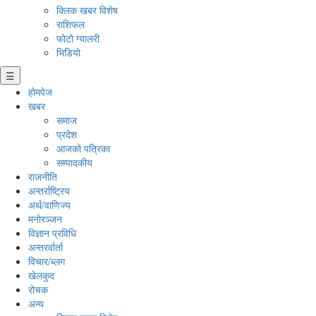
क्लिक खबर विशेष
राशिफल
फोटो ग्यालरी
भिडियो
☰
होमपेज
खबर
समाज
प्रदेश
आजको पत्रिका
सम्पादकीय
राजनीति
अन्तर्राष्ट्रिय
अर्थ/वाणिज्य
मनाेरञ्जन
विज्ञान प्रविधि
अन्तरर्वार्ता
विचार/ब्लग
खेलकुद
रोचक
अन्य