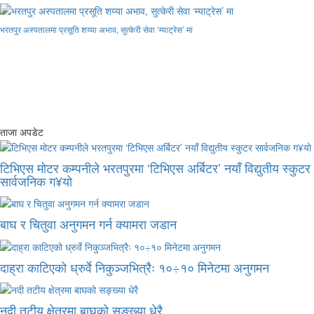
भरतपुर अस्पतालमा प्रसूति शय्या अभाव, सुत्केरी सेवा ‘म्याट्रेस’ मा
ताजा अपडेट
टिभिएस मोटर कम्पनीले भरतपुरमा ‘टिभिएस अर्बिटर’ नयाँ विद्युतीय स्कुटर
सार्वजनिक ग¥यो
बाघ र चितुवा अनुगमन गर्न क्यामरा जडान
दाह्रा काटिएको ध्रुर्वे निकुञ्जभित्रैः १०÷१० मिनेटमा अनुगमन
नदी तटीय क्षेत्रमा बाघको सङ्ख्या धेरै