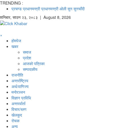
TRENDING :
प्रचण्ड
प्रधानमन्त्री
प्रधानमन्त्री ओली
सुन
सुनचाँदी
शनिबार
,
साउन
२३
,
२०८३
| August 8, 2026
×
होमपेज
खबर
समाज
प्रदेश
आजको पत्रिका
सम्पादकीय
राजनीति
अन्तर्राष्ट्रिय
अर्थ/वाणिज्य
मनाेरञ्जन
विज्ञान प्रविधि
अन्तरर्वार्ता
विचार/ब्लग
खेलकुद
रोचक
अन्य