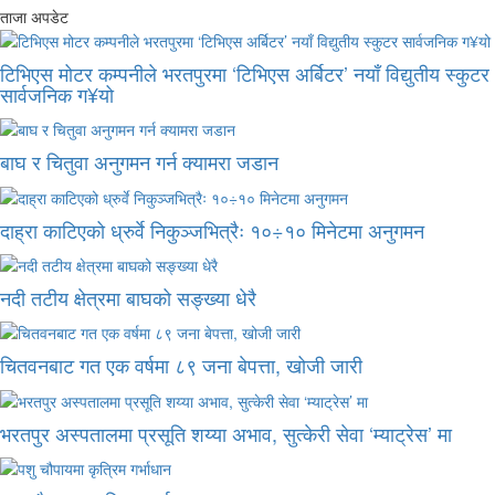
ताजा अपडेट
टिभिएस मोटर कम्पनीले भरतपुरमा ‘टिभिएस अर्बिटर’ नयाँ विद्युतीय स्कुटर
सार्वजनिक ग¥यो
बाघ र चितुवा अनुगमन गर्न क्यामरा जडान
दाह्रा काटिएको ध्रुर्वे निकुञ्जभित्रैः १०÷१० मिनेटमा अनुगमन
नदी तटीय क्षेत्रमा बाघको सङ्ख्या धेरै
चितवनबाट गत एक वर्षमा ८९ जना बेपत्ता, खोजी जारी
भरतपुर अस्पतालमा प्रसूति शय्या अभाव, सुत्केरी सेवा ‘म्याट्रेस’ मा