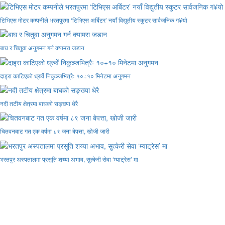
टिभिएस मोटर कम्पनीले भरतपुरमा ‘टिभिएस अर्बिटर’ नयाँ विद्युतीय स्कुटर सार्वजनिक ग¥यो
बाघ र चितुवा अनुगमन गर्न क्यामरा जडान
दाह्रा काटिएको ध्रुर्वे निकुञ्जभित्रैः १०÷१० मिनेटमा अनुगमन
नदी तटीय क्षेत्रमा बाघको सङ्ख्या धेरै
चितवनबाट गत एक वर्षमा ८९ जना बेपत्ता, खोजी जारी
भरतपुर अस्पतालमा प्रसूति शय्या अभाव, सुत्केरी सेवा ‘म्याट्रेस’ मा