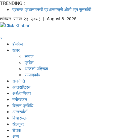
TRENDING :
प्रचण्ड
प्रधानमन्त्री
प्रधानमन्त्री ओली
सुन
सुनचाँदी
शनिबार
,
साउन
२३
,
२०८३
| August 8, 2026
×
होमपेज
खबर
समाज
प्रदेश
आजको पत्रिका
सम्पादकीय
राजनीति
अन्तर्राष्ट्रिय
अर्थ/वाणिज्य
मनाेरञ्जन
विज्ञान प्रविधि
अन्तरर्वार्ता
विचार/ब्लग
खेलकुद
रोचक
अन्य