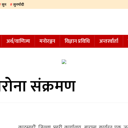
सुन
सुनचाँदी
अर्थ/वाणिज्य
मनाेरञ्जन
विज्ञान प्रविधि
अन्तरर्वार्ता
ोरोना संक्रमण
काठमाडौंः जिल्ला प्रहरी कार्यालय, बारामा कार्यरत एक ज