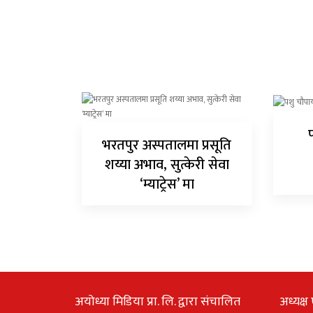
भरतपुर अस्पतालमा प्रसूति
शय्या अभाव, सुत्केरी सेवा
‘म्याट्रेस’ मा
अयोध्या मिडिया प्रा. लि. द्वारा संचालित
अध्यक्ष 