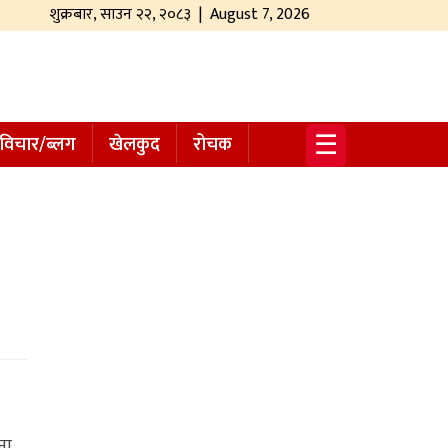
शुक्रबार
,
साउन
२२
,
२०८३
| August 7, 2026
☰
विचार/ब्लग
खेलकुद
रोचक
ना