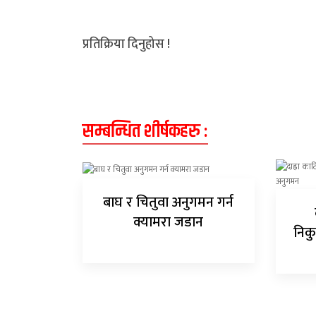
अन्य
प्रतिक्रिया दिनुहोस !
क्लिक
खबर
विशेष
राशिफल
सम्बन्धित शीर्षकहरु :
फोटो
ग्यालरी
बाघ र चितुवा अनुगमन गर्न
भिडियो
क्यामरा जडान
निकु