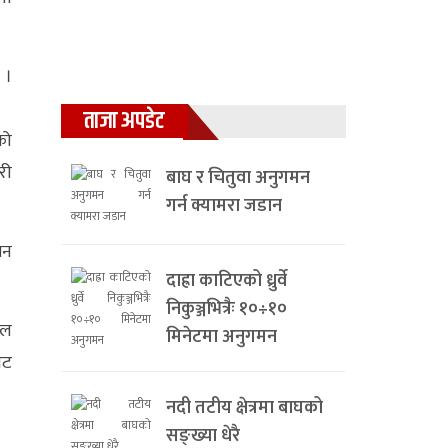
 ।
ताजा अपडेट
को
री
बाघ र चितुवा अनुगमन
गर्न क्यामरा जडान
सन
दाह्रा काटिएको ध्रुर्वे
निकुञ्जभित्रैः १०÷१०
ाल
मिनेटमा अनुगमन
ाट
नदी तटीय क्षेत्रमा बाघको
सङ्ख्या धेरै