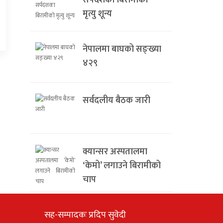
सर्पदंशका बिरामीको
मृत्यु शून्य
नेपालमा बाघको सङ्ख्या
४२९
सर्वदलीय बैठक जारी
क्यान्सर अस्पतालमा
‘केमो’ लगाउने बिरामीको
चाप
सह-सम्पादकः प्रदिप सुवेदी