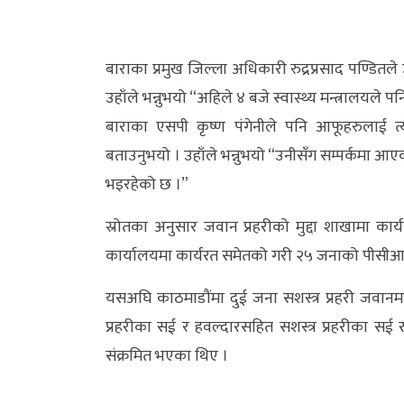
अर्थ/
वाणिज्य
बाराका प्रमुख जिल्ला अधिकारी रुद्रप्रसाद पण्डितल
उहाँले भन्नुभयो “अहिले ४ बजे स्वास्थ्य मन्त्रालयले प
मनाेरञ्जन
बाराका एसपी कृष्ण पंगेनीले पनि आफूहरुलाई त
विज्ञान
बताउनुभयो । उहाँले भन्नुभयो “उनीसँग सम्पर्कमा आ
प्रविधि
भइरहेको छ ।”
अन्तरर्वार्ता
स्रोतका अनुसार जवान प्रहरीको मुद्दा शाखामा क
कार्यालयमा कार्यरत समेतको गरी २५ जनाको पीसीआ
विचार/
ब्लग
यसअघि काठमाडौंमा दुई जना सशस्त्र प्रहरी जवान
प्रहरीका सई र हवल्दारसहित सशस्त्र प्रहरीका सई
खेलकुद
संक्रमित भएका थिए ।
रोचक