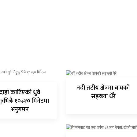
नदी तटीय क्षेत्रमा बाघको
दाह्रा काटिएको ध्रुर्वे
सङ्ख्या धेरै
ञ्जभित्रैः १०÷१० मिनेटमा
अनुगमन