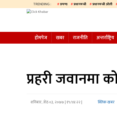
TRENDING :
प्रचण्ड
प्रधानमन्त्री
प्रधानमन्त्री ओली
होमपेज
खबर
होमपेज
खबर
राजनीति
अन्तर्राष्ट्रिय
समाज
अन्य
प्रदेश
आजको
प्रहरी जवानमा क
पत्रिका
सम्पादकीय
शनिबार, जेठ ०३, २०७७
| १५:५४:२२ |
क्लिक खबर
राजनीति
अन्तर्राष्ट्रिय