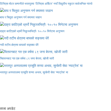
टिभिएस मोटर कम्पनीले भरतपुरमा ‘टिभिएस अर्बिटर’ नयाँ विद्युतीय स्कुटर सार्वजनिक ग¥यो
बाघ र चितुवा अनुगमन गर्न क्यामरा जडान
दाह्रा काटिएको ध्रुर्वे निकुञ्जभित्रैः १०÷१० मिनेटमा अनुगमन
नदी तटीय क्षेत्रमा बाघको सङ्ख्या धेरै
चितवनबाट गत एक वर्षमा ८९ जना बेपत्ता, खोजी जारी
भरतपुर अस्पतालमा प्रसूति शय्या अभाव, सुत्केरी सेवा ‘म्याट्रेस’ मा
ताजा अपडेट