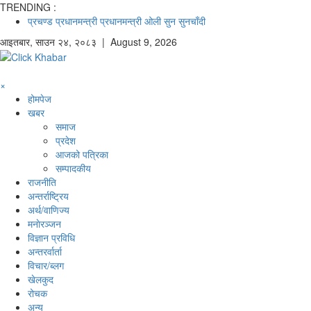
TRENDING :
प्रचण्ड
प्रधानमन्त्री
प्रधानमन्त्री ओली
सुन
सुनचाँदी
आइतबार
,
साउन
२४
,
२०८३
| August 9, 2026
×
होमपेज
खबर
समाज
प्रदेश
आजको पत्रिका
सम्पादकीय
राजनीति
अन्तर्राष्ट्रिय
अर्थ/वाणिज्य
मनाेरञ्जन
विज्ञान प्रविधि
अन्तरर्वार्ता
विचार/ब्लग
खेलकुद
रोचक
अन्य