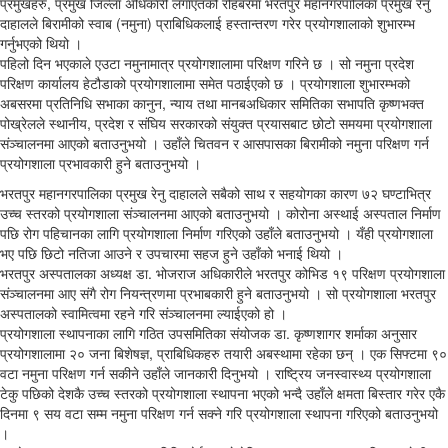
प्रमुखहरु, प्रमुख जिल्ला अधिकारी लगाएतको रोहबरमा भरतपुर महानगरपालिका प्रमुख रेनु
दाहालले बिरामीको स्वाब (नमुना) प्राबिधिकलाई हस्तान्तरण गरेर प्रयोगशालाको शुभारम्भ
गर्नुभएको थियो ।
पहिलो दिन भएकाले एउटा नमुनामात्र प्रयोगशालामा परिक्षण गरिने छ । सो नमुना प्रदेश
परिक्षण कार्यालय हेटौडाको प्रयोगशालामा समेत पठाईएको छ । प्रयोगशाला शुभारम्भको
अबसरमा प्रतिनिधि सभाका कानुन, न्याय तथा मानबअधिकार समितिका सभापति कृष्णभक्त
पोख्रेलले स्थानीय, प्रदेश र संघिय सरकारको संयुक्त प्रयासबाट छोटो समयमा प्रयोगशाला
संञ्चालनमा आएको बताउनुभयो । उहाँले चितवन र आसपासका बिरामीको नमुना परिक्षण गर्न
प्रयोगशाला प्रभावकारी हुने बताउनुभयो ।
भरतपुर महानगरपालिका प्रमुख रेनु दाहालले सबैको साथ र सहयोगका कारण ७२ घण्टाभित्र
उच्च स्तरको प्रयोगशाला संञ्चालनमा आएको बताउनुभयो । कोरोना अस्थाई अस्पताल निर्माण
पछि रोग पहिचानका लागि प्रयोगशाला निर्माण गरिएको उहाँले बताउनुभयो । यँही प्रयोगशाला
भए पछि छिटो नतिजा आउने र उपचारमा सहज हुने उहाँको भनाई थियो ।
भरतपुर अस्पतालका अध्यक्ष डा. भोजराज अधिकारीले भरतपुर कोभिड १९ परिक्षण प्रयोगशाला
संञ्चालनमा आए संगै रोग नियन्त्रणमा प्रभाबकारी हुने बताउनुभयो । सो प्रयोगशाला भरतपुर
अस्पतालको स्वामित्वमा रहने गरि संञ्चालनमा ल्याईएको हो ।
प्रयोगशाला स्थापनाका लागि गठित उपसमितिका संयोजक डा. कृष्णशागर शर्माका अनुसार
प्रयोगशालामा २० जना बिशेषज्ञ, प्राबिधिकहरु तयारी अबस्थामा रहेका छन् । एक सिफ्टमा ९०
वटा नमुना परिक्षण गर्न सकीने उहाँले जानकारी दिनुभयो । राष्ट्रिय जनस्वास्थ्य प्रयोगशाला
टेकु पछिको देशकै उच्च स्तरको प्रयोगशाला स्थापना भएको भन्दै उहाँले क्षमता बिस्तार गरेर एकै
दिनमा ९ सय वटा सम्म नमुना परिक्षण गर्न सक्ने गरि प्रयोगशाला स्थापना गरिएको बताउनुभयो
।