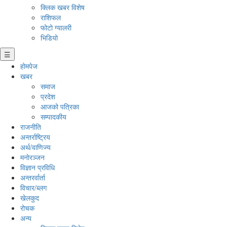
क्लिक खबर विशेष
राशिफल
फोटो ग्यालरी
भिडियो
☰
होमपेज
खबर
समाज
प्रदेश
आजको पत्रिका
सम्पादकीय
राजनीति
अन्तर्राष्ट्रिय
अर्थ/वाणिज्य
मनाेरञ्जन
विज्ञान प्रविधि
अन्तरर्वार्ता
विचार/ब्लग
खेलकुद
रोचक
अन्य