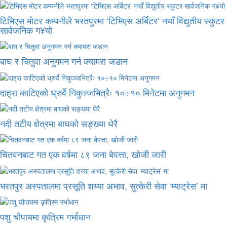
टिभिएस मोटर कम्पनीले भरतपुरमा ‘टिभिएस अर्बिटर’ नयाँ विद्युतीय स्कुटर
सार्वजनिक ग¥यो
बाघ र चितुवा अनुगमन गर्न क्यामरा जडान
दाह्रा काटिएको ध्रुर्वे निकुञ्जभित्रैः १०÷१० मिनेटमा अनुगमन
नदी तटीय क्षेत्रमा बाघको सङ्ख्या धेरै
चितवनबाट गत एक वर्षमा ८९ जना बेपत्ता, खोजी जारी
भरतपुर अस्पतालमा प्रसूति शय्या अभाव, सुत्केरी सेवा ‘म्याट्रेस’ मा
पशु चौपायमा कृत्रिम गर्भाधान