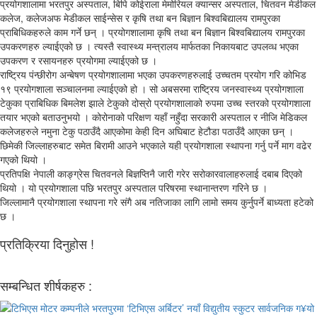
प्रयोगशालामा भरतपुर अस्पताल, बिपि कोईराला मेमोरियल क्यान्सर अस्पताल, चितवन मेडीकल
कलेज, कलेजअफ मेडीकल साईन्सेस र कृषि तथा बन बिज्ञान बिश्वबिद्यालय रामपुरका
प्राबिधिकहरुले काम गर्ने छन् । प्रयोगशालामा कृषि तथा बन बिज्ञान बिश्वबिद्यालय रामपुरका
उपकरणहरु ल्याईएको छ । त्यस्तै स्वास्थ्य मन्त्रालय मार्फतका निकायबाट उपलव्ध भएका
उपकरण र रसायनहरु प्रयोगमा ल्याईएको छ ।
राष्ट्रिय पंन्छीरोग अन्बेषण प्रयोगशालामा भएका उपकरणहरुलाई उच्चतम प्रयोग गरि कोभिड
१९ प्रयोगशाला सञ्चालनमा ल्याईएको हो । सो अबसरमा राष्ट्रिय जनस्वास्थ्य प्रयोगशाला
टेकुका प्राबिधिक बिमलेश झाले टेकुको दोस्रो प्रयोगशालाको रुपमा उच्च स्तरको प्रयोगशाला
तयार भएको बताउनुभयो । कोरोनाको परिक्षण यहाँ नहुँदा सरकारी अस्पताल र नीजि मेडिकल
कलेजहरुले नमुना टेकु पठाउँदै आएकोमा केही दिन अघिबाट हेटौडा पठाउँदै आएका छन् ।
छिमेकी जिल्लाहरुबाट समेत बिरामी आउने भएकाले यही प्रयोगशाला स्थापना गर्नु पर्ने माग वढेर
गएको थियो ।
प्रतिपक्षि नेपाली काङ्ग्रेस चितवनले बिज्ञप्तिनै जारी गरेर सरोकारवालाहरुलाई दबाब दिएको
थियो । यो प्रयोगशाला पछि भरतपुर अस्पताल परिषरमा स्थानान्तरण गरिने छ ।
जिल्लामानै प्रयोगशाला स्थापना गरे संगै अब नतिजाका लागि लामो समय कुर्नुपर्ने बाध्यता हटेको
छ ।
प्रतिक्रिया दिनुहोस !
सम्बन्धित शीर्षकहरु :