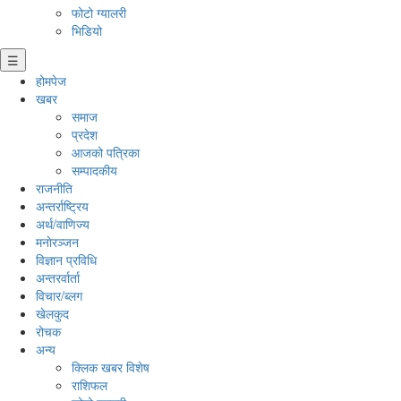
फोटो ग्यालरी
भिडियो
☰
होमपेज
खबर
समाज
प्रदेश
आजको पत्रिका
सम्पादकीय
राजनीति
अन्तर्राष्ट्रिय
अर्थ/वाणिज्य
मनाेरञ्जन
विज्ञान प्रविधि
अन्तरर्वार्ता
विचार/ब्लग
खेलकुद
रोचक
अन्य
क्लिक खबर विशेष
राशिफल