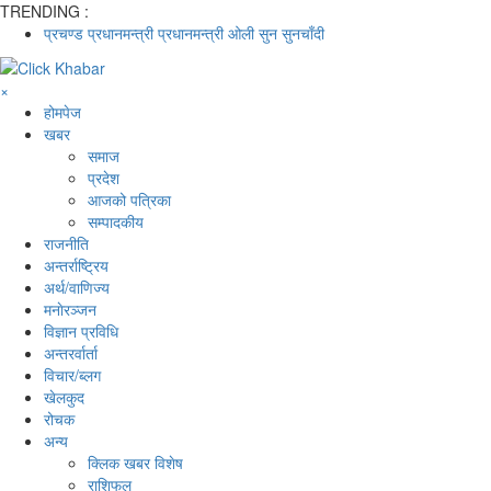
TRENDING :
प्रचण्ड
प्रधानमन्त्री
प्रधानमन्त्री ओली
सुन
सुनचाँदी
×
होमपेज
खबर
समाज
प्रदेश
आजको पत्रिका
सम्पादकीय
राजनीति
अन्तर्राष्ट्रिय
अर्थ/वाणिज्य
मनाेरञ्जन
विज्ञान प्रविधि
अन्तरर्वार्ता
विचार/ब्लग
खेलकुद
रोचक
अन्य
क्लिक खबर विशेष
राशिफल