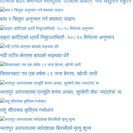
टिभिएस मोटर कम्पनीले भरतपुरमा ‘टिभिएस अर्बिटर’ नयाँ विद्युतीय स्कुट
बाघ र चितुवा अनुगमन गर्न क्यामरा जडान
दाह्रा काटिएको ध्रुर्वे निकुञ्जभित्रैः १०÷१० मिनेटमा अनुगमन
नदी तटीय क्षेत्रमा बाघको सङ्ख्या धेरै
चितवनबाट गत एक वर्षमा ८९ जना बेपत्ता, खोजी जारी
भरतपुर अस्पतालमा प्रसूति शय्या अभाव, सुत्केरी सेवा ‘म्याट्रेस’ मा
पशु चौपायमा कृत्रिम गर्भाधान
भरतपुर अस्पतालमा सर्पदंशका बिरामीको मृत्यु शून्य