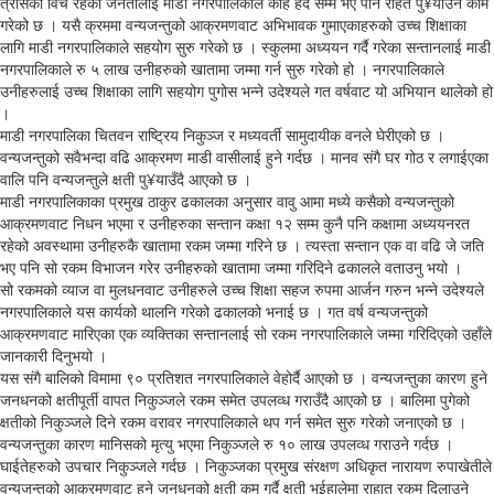
त्रासका विच रहेका जनतालाई माडी नगरपालिकाले केहि हद सम्म भए पनि राहत पु¥याउने काम
गरेको छ । यसै क्रममा वन्यजन्तुको आक्रमणवाट अभिभावक गुमाएकाहरुको उच्च शिक्षाका
लागि माडी नगरपालिकाले सहयोग सुरु गरेको छ । स्कुलमा अध्ययन गर्दै गरेका सन्तानलाई माडी
नगरपालिकाले रु ५ लाख उनीहरुको खातामा जम्मा गर्न सुरु गरेको हो । नगरपालिकाले
उनीहरुलाई उच्च शिक्षाका लागि सहयोग पुगोस भन्ने उदेश्यले गत वर्षवाट यो अभियान थालेको हो
।
माडी नगरपालिका चितवन राष्ट्रिय निकुञ्ज र मध्यवर्ती सामुदायीक वनले घेरीएको छ ।
वन्यजन्तुको सवैभन्दा वढि आक्रमण माडी वासीलाई हुने गर्दछ । मानव संगै घर गोठ र लगाईएका
वालि पनि वन्यजन्तुले क्षती पु¥याउँदै आएको छ ।
माडी नगरपालिकाका प्रमुख ठाकुर ढकालका अनुसार वावु आमा मध्ये कसैको वन्यजन्तुको
आक्रमणवाट निधन भएमा र उनीहरुका सन्तान कक्षा १२ सम्म कुनै पनि कक्षामा अध्ययनरत
रहेको अवस्थामा उनीहरुकै खातामा रकम जम्मा गरिने छ । त्यस्ता सन्तान एक वा वढि जे जति
भए पनि सो रकम विभाजन गरेर उनीहरुको खातामा जम्मा गरिदिने ढकालले वताउनु भयो ।
सो रकमको व्याज वा मुलधनवाट उनीहरुले उच्च शिक्षा सहज रुपमा आर्जन गरुन भन्ने उदेश्यले
नगरपालिकाले यस कार्यको थालनि गरेको ढकालको भनाई छ । गत वर्ष वन्यजन्तुको
आक्रमणवाट मारिएका एक व्यक्तिका सन्तानलाई सो रकम नगरपालिकाले जम्मा गरिदिएको उहाँले
जानकारी दिनुभयो ।
यस संगै बालिको विमामा ९० प्रतिशत नगरपालिकाले वेहोर्दै आएको छ । वन्यजन्तुका कारण हुने
जनधनको क्षतीपूर्ती वापत निकुञ्जले रकम समेत उपलव्ध गराउँदै आएको छ । बालिमा पुगेको
क्षतीको निकुञ्जले दिने रकम वरावर नगरपालिकाले थप गर्न समेत सुरु गरेको जनाएको छ ।
वन्यजन्तुका कारण मानिसको मृत्यु भएमा निकुञ्जले रु १० लाख उपलव्ध गराउने गर्दछ ।
घाईतेहरुको उपचार निकुञ्जले गर्दछ । निकुञ्जका प्रमुख संरक्षण अधिकृत नारायण रुपाखेतीले
वन्यजन्तुको आक्रमणवाट हुने जनधनको क्षती कम गर्दै क्षती भईहालेमा राहात रकम दिलाउने