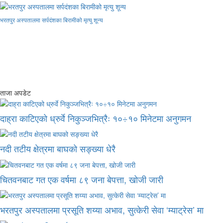
भरतपुर अस्पतालमा सर्पदंशका बिरामीको मृत्यु शून्य
ताजा अपडेट
दाह्रा काटिएको ध्रुर्वे निकुञ्जभित्रैः १०÷१० मिनेटमा अनुगमन
नदी तटीय क्षेत्रमा बाघको सङ्ख्या धेरै
चितवनबाट गत एक वर्षमा ८९ जना बेपत्ता, खोजी जारी
भरतपुर अस्पतालमा प्रसूति शय्या अभाव, सुत्केरी सेवा ‘म्याट्रेस’ मा