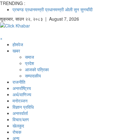
TRENDING :
प्रचण्ड
प्रधानमन्त्री
प्रधानमन्त्री ओली
सुन
सुनचाँदी
शुक्रबार
,
साउन
२२
,
२०८३
| August 7, 2026
×
होमपेज
खबर
समाज
प्रदेश
आजको पत्रिका
सम्पादकीय
राजनीति
अन्तर्राष्ट्रिय
अर्थ/वाणिज्य
मनाेरञ्जन
विज्ञान प्रविधि
अन्तरर्वार्ता
विचार/ब्लग
खेलकुद
रोचक
अन्य