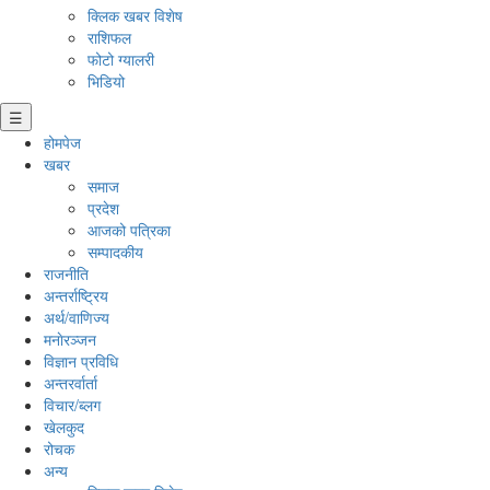
क्लिक खबर विशेष
राशिफल
फोटो ग्यालरी
भिडियो
☰
होमपेज
खबर
समाज
प्रदेश
आजको पत्रिका
सम्पादकीय
राजनीति
अन्तर्राष्ट्रिय
अर्थ/वाणिज्य
मनाेरञ्जन
विज्ञान प्रविधि
अन्तरर्वार्ता
विचार/ब्लग
खेलकुद
रोचक
अन्य