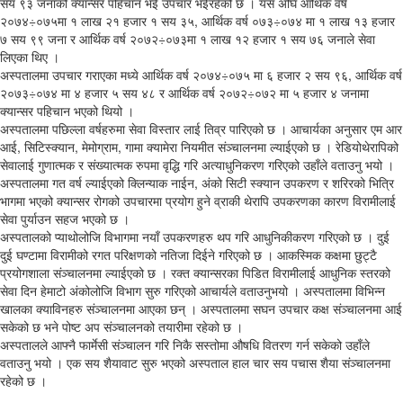
सय ९३ जनाको क्यान्सर पहिचान भई उपचार भईरहेको छ । यस अघि आर्थिक वर्ष
२०७४÷०७५मा १ लाख २१ हजार १ सय ३५, आर्थिक वर्ष ०७३÷०७४ मा १ लाख १३ हजार
७ सय ९९ जना र आर्थिक वर्ष २०७२÷०७३मा १ लाख १२ हजार १ सय ७६ जनाले सेवा
लिएका थिए ।
अस्पतालमा उपचार गराएका मध्ये आर्थिक वर्ष २०७४÷०७५ मा ६ हजार २ सय ९६, आर्थिक वर्ष
२०७३÷०७४ मा ४ हजार ५ सय ४८ र आर्थिक वर्ष २०७२÷०७२ मा ५ हजार ४ जनामा
क्यान्सर पहिचान भएको थियो ।
अस्पतालमा पछिल्ला वर्षहरुमा सेवा विस्तार लाई तिव्र पारिएको छ । आचार्यका अनुसार एम आर
आई, सिटिस्क्यान, मेमोग्राम, गामा क्यामेरा नियमीत संञ्चालनमा ल्याईएको छ । रेडियोथेरापिको
सेवालाई गुणात्मक र संख्यात्मक रुपमा वृद्धि गरि अत्याधुनिकरण गरिएको उहाँले वताउनु भयो ।
अस्पतालमा गत वर्ष ल्याईएको क्लिन्याक नाईन, अंको सिटी स्क्यान उपकरण र शरिरको भित्रि
भागमा भएको क्यान्सर रोगको उपचारमा प्रयोग हुने व्राकी थेरापि उपकरणका कारण विरामीलाई
सेवा पुर्याउन सहज भएको छ ।
अस्पतालको प्याथोलोजि विभागमा नयाँ उपकरणहरु थप गरि आधुनिकीकरण गरिएको छ । दुई
दुई घण्टामा विरामीको रगत परिक्षणको नतिजा दिईने गरिएको छ । आकस्मिक कक्षमा छुट्टै
प्रयोगशाला संञ्चालनमा ल्याईएको छ । रक्त क्यान्सरका पिडित विरामीलाई आधुनिक स्तरको
सेवा दिन हेमाटो अंकोलोजि विभाग सुरु गरिएको आचार्यले वताउनुभयो । अस्पतालमा विभिन्न
खालका क्याविनहरु संञ्चालनमा आएका छन् । अस्पतालमा सघन उपचार कक्ष संञ्चालनमा आई
सकेको छ भने पोष्ट अप संञ्चालनको तयारीमा रहेको छ ।
अस्पतालले आफ्नै फार्मेसी संञ्चालन गरि निकै सस्तोमा औषधि वितरण गर्न सकेको उहाँले
वताउनु भयो । एक सय शैयावाट सुरु भएको अस्पताल हाल चार सय पचास शैया संञ्चालनमा
रहेको छ ।