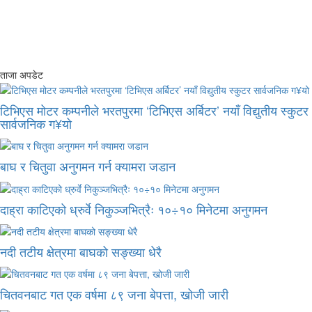
ताजा अपडेट
टिभिएस मोटर कम्पनीले भरतपुरमा ‘टिभिएस अर्बिटर’ नयाँ विद्युतीय स्कुटर
सार्वजनिक ग¥यो
बाघ र चितुवा अनुगमन गर्न क्यामरा जडान
दाह्रा काटिएको ध्रुर्वे निकुञ्जभित्रैः १०÷१० मिनेटमा अनुगमन
नदी तटीय क्षेत्रमा बाघको सङ्ख्या धेरै
चितवनबाट गत एक वर्षमा ८९ जना बेपत्ता, खोजी जारी