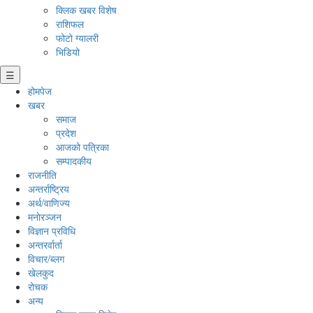
क्लिक खबर विशेष
राशिफल
फोटो ग्यालरी
भिडियो
☰
होमपेज
खबर
समाज
प्रदेश
आजको पत्रिका
सम्पादकीय
राजनीति
अन्तर्राष्ट्रिय
अर्थ/वाणिज्य
मनाेरञ्जन
विज्ञान प्रविधि
अन्तरर्वार्ता
विचार/ब्लग
खेलकुद
रोचक
अन्य