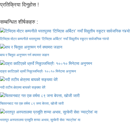
प्रतिक्रिया दिनुहोस !
सम्बन्धित शीर्षकहरु :
टिभिएस मोटर कम्पनीले भरतपुरमा ‘टिभिएस अर्बिटर’ नयाँ विद्युतीय स्कुटर सार्वजनिक ग¥यो
बाघ र चितुवा अनुगमन गर्न क्यामरा जडान
दाह्रा काटिएको ध्रुर्वे निकुञ्जभित्रैः १०÷१० मिनेटमा अनुगमन
नदी तटीय क्षेत्रमा बाघको सङ्ख्या धेरै
चितवनबाट गत एक वर्षमा ८९ जना बेपत्ता, खोजी जारी
भरतपुर अस्पतालमा प्रसूति शय्या अभाव, सुत्केरी सेवा ‘म्याट्रेस’ मा