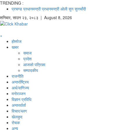
TRENDING :
प्रचण्ड
प्रधानमन्त्री
प्रधानमन्त्री ओली
सुन
सुनचाँदी
शनिबार
,
साउन
२३
,
२०८३
| August 8, 2026
×
होमपेज
खबर
समाज
प्रदेश
आजको पत्रिका
सम्पादकीय
राजनीति
अन्तर्राष्ट्रिय
अर्थ/वाणिज्य
मनाेरञ्जन
विज्ञान प्रविधि
अन्तरर्वार्ता
विचार/ब्लग
खेलकुद
रोचक
अन्य