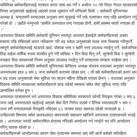
समितिका कर्मचारीहरुलाई तत्काल करार नामा थप गर्ने र असोज १० गते भित्र नेपाल सरकारको
नियम अनुसारको खाईपाई आएको तलव भूक्तान गर्ने भनिएको थियो । कर्मचारी यूनियनका
अध्यक्ष ई. चन्द्रमणी वस्यालका अनुसार माग सुनुवाई गर्ने तर्फ प्रशासन नगए पछि आन्दोलन गर्नु
परेको हो । उहाँले भन्नुभयो “हामीले अस्पताल वन्द गराएका छैनौ, हामी काममा मात्रै नगएका हौ
।”
अस्पताल विकास समिति कर्मचारी यूनियन भरतपुर अस्ताल ईकाईले कर्मचारीहरुको असार
मसान्त पछि रोकिएको करार नविकरण गरि वढ स्केल अनुसारको तलव भत्ता निकासा गरीनुपर्ने,
सम्पूर्ण कर्मचारीहरुलाई चाडपर्व खर्च, पोशाक भत्ता र महंगि भत्ता उपलव्ध गराईनु पर्ने, सार्वजनिक
विदा वाहेक वार्षिक रुपमा संञ्चीत हुने गरी मासिक १ दिन विदा दिनु पर्ने, सुत्केरी विदा र सुत्केरी
स्याहार विदा सरकारको नियम अनुुसार उपलव्ध गराईनु पर्ने लगाएतका मागहरु राखेका छन् ।
अस्पताल विकास समिति कर्मचारी युनियनका केन्द्रिय अध्यक्ष संञ्जय वरालका अनुसार भरतपुर
अस्पतालमा हाल ४ सय ६ जना कर्मचारी करारमा रहेका छन् । ती सवै कर्मचारीहरुको करार थप
र वढ तलव अनुसारको सेवा सुविधा गत साउन महिना देखिको पाएका छैनन् । वरालका अनुसार
विकास समिति मातहतका कर्मचारीहरुले चाड पर्वको समयमा समेत सेवा सुविधा नपाए पछि
आन्दोलित वनेका हुन ।
अस्पताल प्रशासनले भने अस्पताल विकास समितिका सरकारले दर्वन्दी स्विकृत गरेका २ सय ६
जना लाई अस्पतालले खाईपाई आएको सेवा दिने निर्णय भएको र दैनिक ज्यालादाली १ सय ९
जना संगै मन्त्रालयको स्विकृति नदिएका ६२ जनामा मात्र समस्या रहेको जनाएको छ ।
उनीहरुको विषयमा समेत छलफलवाट समस्याको समाधान खोजिने अस्पताल प्रशासनको भनाई
छ । अस्पताल जस्तो सम्वेदनशिल क्षेत्रमा गरिएको आन्दोलन गर्न नपईने भए पनि आन्दोलन
गरिनु घातक रहेको छ ।
कर्मचारीहरुको आन्दोलनका कारण सेवा प्रदानमा समस्या आए संगै आजै बसेको सर्वपक्षिय