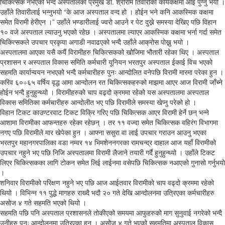
चिकित्सक नभएको भन्दै अस्पतालका प्रमुख डा. श्रीराम तिवारीको कार्यकक्षमा आई पुग्नु भयो ।
उहाँले तिवारीलाई भन्नुभयो “के आज अस्पताल वन्द हो । होईन भने कनि आकस्मिक कक्षमा
समेत विरामी हेरीएन ।” उहाँले भण्डारीलाई ज्वरो आउने र पेट दुख्ने समस्या देखिए पछि विहान
१० वजे अस्पताल ल्याउनु भएको रहेछ । अस्पतालमा ल्याएर आकस्मिक कक्षमा भर्ना गर्दा समेत
चिकित्सकले उपचार प्रकृया अगाडी नवाढएको भन्दै उहाँले आक्रोस पोख्नु भयो ।
अस्पतालमा आएका यसै कयैं विरामीहरु चिकित्सकको खोजिमा भौतारी रहेका थिए । अस्पताल
प्रशासन र अस्पताल विकास समिति कर्मचारी यूनियन भरतपुर अस्पताल ईकाई विच भएको
सहमति कार्यान्वयन नभएको भन्दै कर्मचारीहरु पुनः आन्दोलित वनेपछि विरामी मारमा परेका हुन ।
करिव ६०÷६५ वर्षिय वृद्ध आमा आन्दोलन रत चिकित्सकहरुको माझमा आएर आज विरामी जाँच्ने
होईन भन्दै हुनुहुन्थ्यो । विरामीहरुको चाप वढ्दो क्रममा रहेको यस अस्पतालमा अस्पताल
विकास समितिका कर्मचारीहरु आन्दोलीत भए पछि विरामीले समस्या खेप्नु परेको हो ।
विहान टिकट काउण्टरवाट टिकट विक्रि गरिए पछि चिकित्सक आएर विरामी हेर्ने छन् भन्ने
आशामा विरामीका आफन्तहरु रहेका रहेछन् । तर ११ वज्दा समेत चिकित्सक वहिरंग विभागमा
नगए पछि विरामीले मार खेपेका हुन । आफ्ना ससुरा वा लाई उपचार गराउन आउनु भएका
भरतपुर महानगरपालिका वडा नम्वर १४ भिमशेननगरका रामचन्द्र दाहाल आज यहाँ विरामीको
उपचार नहुने भए पछि निजि अस्पतालमा विरामी लैजाने तयारी गर्दै हुनुहुन्थ्यो । उहाँले टिकट
लिएर चिकित्सकका लागि टोकन समेत लिई लाईनमा वसेपछि चिकित्सक नआएको गुनासो गर्नुभयो
।
शनिवार विरामीको परिक्षण नहुने भए पछि आज आईतवार विरामीको चाप वढ्दो क्रममा रहेको
थियो । विभिन्न ११ पुद्धे मागहरु राख्दै भदौ २० गते देखि आन्दोलनमा उत्रिएका कर्मचारीहरु
असोज ४ गते सहमति भएको थियो ।
सहमति पछि पनि अस्पताल प्रशासनले तोकीएको समयमा आफुहरुको माग सुनुवाई नगरेको भन्दै
उनीहरु पुनः आन्दोलनमा उत्रिएका हुन । असोज ४ गते भएको सहमतिमा अस्पताल विकास