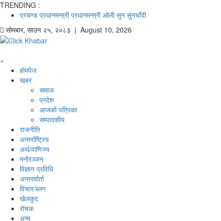
TRENDING :
प्रचण्ड
प्रधानमन्त्री
प्रधानमन्त्री ओली
सुन
सुनचाँदी
सोमबार
,
साउन
२५
,
२०८३
| August 10, 2026
×
होमपेज
खबर
समाज
प्रदेश
आजको पत्रिका
सम्पादकीय
राजनीति
अन्तर्राष्ट्रिय
अर्थ/वाणिज्य
मनाेरञ्जन
विज्ञान प्रविधि
अन्तरर्वार्ता
विचार/ब्लग
खेलकुद
रोचक
अन्य