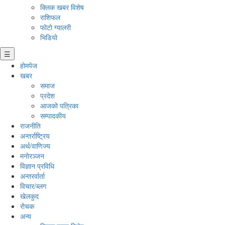
क्लिक खबर विशेष
राशिफल
फोटो ग्यालरी
भिडियो
☰
होमपेज
खबर
समाज
प्रदेश
आजको पत्रिका
सम्पादकीय
राजनीति
अन्तर्राष्ट्रिय
अर्थ/वाणिज्य
मनाेरञ्जन
विज्ञान प्रविधि
अन्तरर्वार्ता
विचार/ब्लग
खेलकुद
रोचक
अन्य