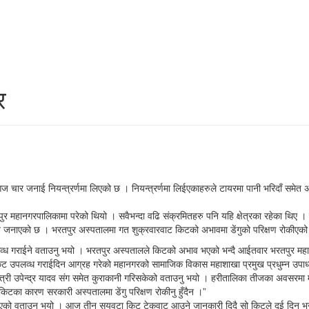
र
े आज चार जनाई नियन्त्रर्णमा लिएको छ । नियन्त्रर्णमा लिईएकाहरुले टायरमा पानी भरिदाँ सम
भरतपुर महानगरपालिकामा परेको थियो । सवैभन्दा वढि संक्रमितहरु पनि यहि क्षेत्रका रहेका थिए
ने जनाएको छ । भरतपुर अस्पतालमा गत शुक्रवारवाट किटको अभावमा डेंगुको परिक्षण रोकीएक
उपलव्ध गराईने वताउनु भयो । भरतपुर अस्पतालले किटको अभाव भएको भन्दै आईतवार भरतपुर मह
 किट उपलव्ध गराईदिन आग्रह गरेको महानगरको सामाजिक विकास महाशाखा प्रमुख प्रधुम्न उपाध
त्री उपेन्द्र यादव संग समेत कुराकानी गरिसकेको वताउनु भयो । हरीतालिका तीजका अवसरमा महा
 “किटका कारण सरकारी अस्पतालमा डेंगु परिक्षण रोकीनु हुँदैन ।”
कीएको वताउनु भयो । आज तीन सयवटा किट टेकुवाट आउने जानकारी दिदै सो किटले दुई दिन भन्द