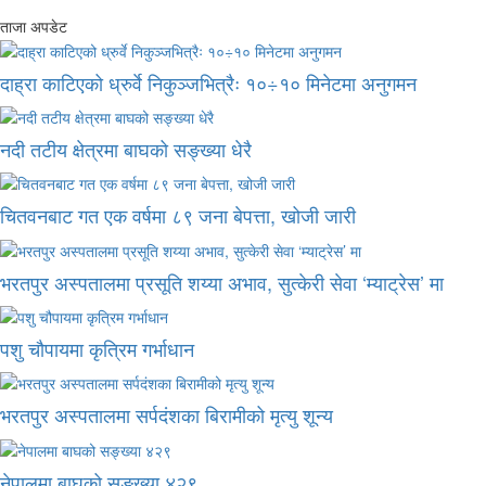
ताजा अपडेट
दाह्रा काटिएको ध्रुर्वे निकुञ्जभित्रैः १०÷१० मिनेटमा अनुगमन
नदी तटीय क्षेत्रमा बाघको सङ्ख्या धेरै
चितवनबाट गत एक वर्षमा ८९ जना बेपत्ता, खोजी जारी
भरतपुर अस्पतालमा प्रसूति शय्या अभाव, सुत्केरी सेवा ‘म्याट्रेस’ मा
पशु चौपायमा कृत्रिम गर्भाधान
भरतपुर अस्पतालमा सर्पदंशका बिरामीको मृत्यु शून्य
नेपालमा बाघको सङ्ख्या ४२९