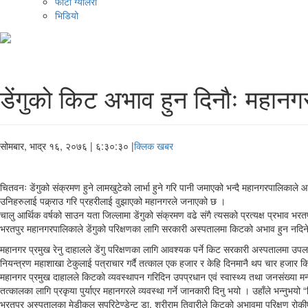
फोटो ग्यालरी
भिडियो
डेंगुको किट अभाव हुन दिनौः महानग
सोमबार, भाद्र १६, २०७६
| ६:३०:३० |
क्लिक खबर
चितवनः डेंगुको संक्रमण हुने लामखुटेको लार्भा हुने गरि पानी जमाएको भन्दै महानगरपालिकाल
उनिहरुलाई पक्र्राउ गरि प्रहरीलाई वुझाएको महानगरले जनाएको छ ।
चालु आर्थिक वर्षको साउन यता जिल्लामा डेंगुको संक्रमण वढे संगै त्यसको प्रत्यक्ष प्रभाव 
भरतपुर महानगरपालिकाले डेंगुको परिक्षणका लागि सरकारी अस्पतालमा किटको अभाव हुन नदि
महानगर प्रमुख रेनु दाहालले डेंगु परिक्षणका लागि आवश्यक पर्ने किट सरकारी अस्पतालमा 
नियन्त्रण महाशाखा टेकुलाई पत्राचार गर्दै तत्काल एक हजार र केहि दिनमानै थप चार हजार
महानगर प्रमुख दाहालले किटको व्यवस्थापन गरिदिन उपप्रधान एवं स्वास्थ्य तथा जनसंख्या मन्
तत्कालका लागि प्रकृया पुर्याएर महानगरले व्यवस्था गर्ने जानकारी दिनु भयो । उहाँले भन्नुभयो
भरतपुर अस्पतालका मेडीकल सुपरिटेण्डेन्ट डा. श्रीराम तिवारीले किटको अभावमा परिक्षण रो