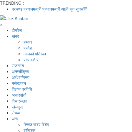
TRENDING :
प्रचण्ड
प्रधानमन्त्री
प्रधानमन्त्री ओली
सुन
सुनचाँदी
×
होमपेज
खबर
समाज
प्रदेश
आजको पत्रिका
सम्पादकीय
राजनीति
अन्तर्राष्ट्रिय
अर्थ/वाणिज्य
मनाेरञ्जन
विज्ञान प्रविधि
अन्तरर्वार्ता
विचार/ब्लग
खेलकुद
रोचक
अन्य
क्लिक खबर विशेष
राशिफल