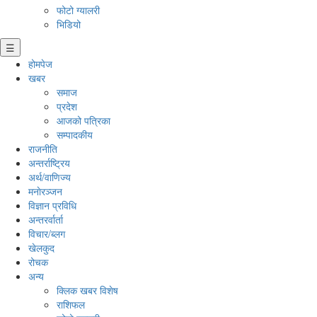
फोटो ग्यालरी
भिडियो
☰
होमपेज
खबर
समाज
प्रदेश
आजको पत्रिका
सम्पादकीय
राजनीति
अन्तर्राष्ट्रिय
अर्थ/वाणिज्य
मनाेरञ्जन
विज्ञान प्रविधि
अन्तरर्वार्ता
विचार/ब्लग
खेलकुद
रोचक
अन्य
क्लिक खबर विशेष
राशिफल