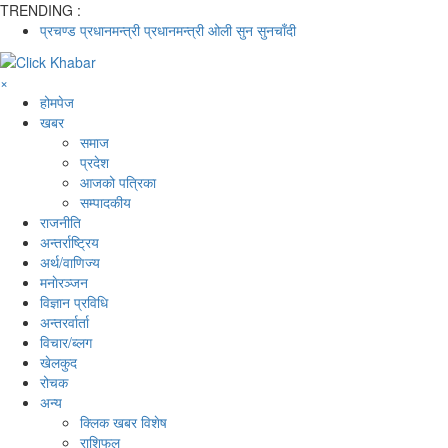
TRENDING :
प्रचण्ड
प्रधानमन्त्री
प्रधानमन्त्री ओली
सुन
सुनचाँदी
×
होमपेज
खबर
समाज
प्रदेश
आजको पत्रिका
सम्पादकीय
राजनीति
अन्तर्राष्ट्रिय
अर्थ/वाणिज्य
मनाेरञ्जन
विज्ञान प्रविधि
अन्तरर्वार्ता
विचार/ब्लग
खेलकुद
रोचक
अन्य
क्लिक खबर विशेष
राशिफल