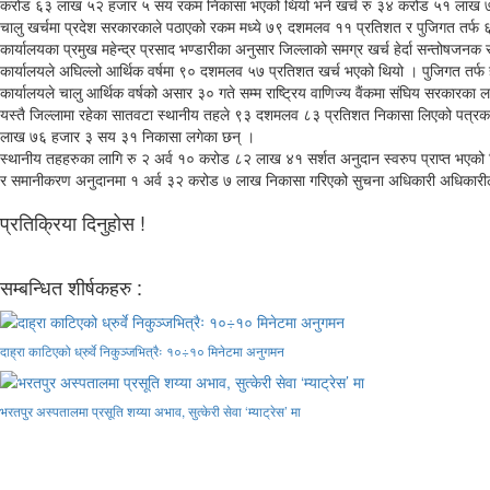
करोड ६३ लाख ५२ हजार ५ सय रकम निकासा भएको थियो भने खर्च रु ३४ करोड ५१ लाख ७८
चालु खर्चमा प्रदेश सरकारकाले पठाएको रकम मध्ये ७९ दशमलव ११ प्रतिशत र पुजिगत तर्फ
कार्यालयका प्रमुख महेन्द्र प्रसाद भण्डारीका अनुसार जिल्लाको समग्र खर्च हेर्दा सन्तोषजनक 
कार्यालयले अघिल्लो आर्थिक वर्षमा ९० दशमलव ५७ प्रतिशत खर्च भएको थियो । पुजिगत तर्फ
कार्यालयले चालु आर्थिक वर्षको असार ३० गते सम्म राष्ट्रिय वाणिज्य वैंकमा संघिय स
यस्तै जिल्लामा रहेका सातवटा स्थानीय तहले ९३ दशमलव ८३ प्रतिशत निकासा लिएको पत्रक
लाख ७६ हजार ३ सय ३१ निकासा लगेका छन् ।
स्थानीय तहहरुका लागि रु २ अर्व १० करोड ८२ लाख ४१ सर्शत अनुदान स्वरुप प्राप्त भए
र समानीकरण अनुदानमा १ अर्व ३२ करोड ७ लाख निकासा गरिएको सुचना अधिकारी अधिकारील
प्रतिक्रिया दिनुहोस !
सम्बन्धित शीर्षकहरु :
दाह्रा काटिएको ध्रुर्वे निकुञ्जभित्रैः १०÷१० मिनेटमा अनुगमन
भरतपुर अस्पतालमा प्रसूति शय्या अभाव, सुत्केरी सेवा ‘म्याट्रेस’ मा