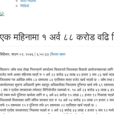
फोटो ग्यालरी
भिडियो
एक महिनामा १ अर्व ८८ करोड वढि 
बिहिबार, साउन ०२, २०७६
| ६:५०:३३ |
क्लिक खबर
चितवनः कोष तथा लेखा नियन्त्रर्ण कार्यालय चितवनले जिल्लाका विकासे आयोजनाहरुका लाग
वजेट मध्ये असार महिनामा मात्रै रु १ अर्व २२ करोड ६४ लाख ४२ हजार २ सय ८६ खर्च भए
जिल्लामा गत आर्थिक वर्षमा ८४ दशमलव ८४ प्रतिशत मात्र वजेट खर्च भएको छ । कोष तथा लेख
कार्यालयका सुचना अधिकारी कृष्ण वहादुर अधिकारीका जिल्लामा पुजिगत खर्च तर्फ ६९ दश
। संघ र प्रदेश सरकारका तर्फवाट विनियोजीत रकमको रु. १४ अर्व २३ करोड ४३ लाख ६ ह
यो रकम मध्ये पुंजिगत खर्चका लागि रु ६ अर्व ७२ करोड ९५ लाख ८८ हजार ९२ निकासा भए
जिल्लाको विकासका लागि संघिय सरकार वाट रु १४ अर्व ५४ करोड ३५ लाख २१ हजार २ सय
तर्फ ९५ दशमलव ९५ र पुंजिगत तर्फ ७१ दशमलव २२ प्रतिशत खर्च भएको छ ।
यस्तै प्रदेश सरकारवाट निकासा भएको रु २ अर्व २३ करोड ४३ लाख ९ हजार ५ सय ९२ मध्ये