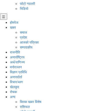
फोटो ग्यालरी
भिडियो
☰
होमपेज
खबर
समाज
प्रदेश
आजको पत्रिका
सम्पादकीय
राजनीति
अन्तर्राष्ट्रिय
अर्थ/वाणिज्य
मनाेरञ्जन
विज्ञान प्रविधि
अन्तरर्वार्ता
विचार/ब्लग
खेलकुद
रोचक
अन्य
क्लिक खबर विशेष
राशिफल