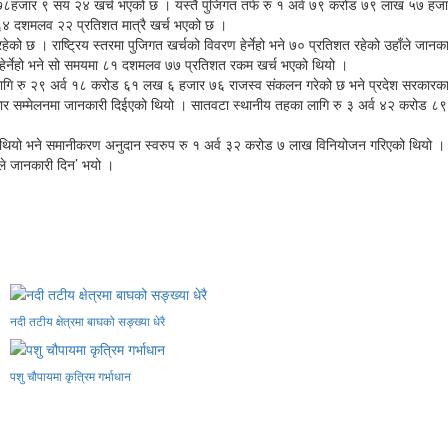
हजार ९ सय २४ खर्च भएको छ । यस्तै पुजिगत तर्फ रु १ अर्व ७९ करोड ७९ लाख ५७ हज
 ६४ दशमलव २२ प्रतिशत मात्रै खर्च भएको छ ।
रहेको छ । राष्ट्रिय स्तरमा पुजिगत खर्चको विवरण हेर्नेहो भने ७० प्रतिशत रहेको उहाँले जानक
 हेर्नेहो भने सो समयमा ८१ दशमलव ७७ प्रतिशत रकम खर्च भएको थियो ।
रकारका लागि रु २९ अर्व १८ करोड ६१ लख ६ हजार ७६ राजस्व संकलन गरेको छ भने प्रदेश स
ार सम्मेलनमा जानकारी दिईएको थियो । सातवटा स्थानीय तहका लागि रु ३ अर्व ४२ करोड ८
को थियो भने समानीकरण अनुदान स्वरुप रु १ अर्व ३२ करोड ७ लाख विनियोजन गरिएको थियो 
े जानकारी दिन’ भयो ।
नदी तटीय क्षेत्रमा बाघको सङ्ख्या धेरै
पशु चौपायमा कृत्रिम गर्भाधान