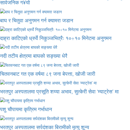
सार्वजनिक ग¥यो
बाघ र चितुवा अनुगमन गर्न क्यामरा जडान
दाह्रा काटिएको ध्रुर्वे निकुञ्जभित्रैः १०÷१० मिनेटमा अनुगमन
नदी तटीय क्षेत्रमा बाघको सङ्ख्या धेरै
चितवनबाट गत एक वर्षमा ८९ जना बेपत्ता, खोजी जारी
भरतपुर अस्पतालमा प्रसूति शय्या अभाव, सुत्केरी सेवा ‘म्याट्रेस’ मा
पशु चौपायमा कृत्रिम गर्भाधान
भरतपुर अस्पतालमा सर्पदंशका बिरामीको मृत्यु शून्य