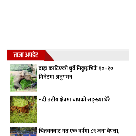
ताजा अपडेट
दाह्रा काटिएको ध्रुर्वे निकुञ्जभित्रैः १०÷१०
मिनेटमा अनुगमन
नदी तटीय क्षेत्रमा बाघको सङ्ख्या धेरै
चितवनबाट गत एक वर्षमा ८९ जना बेपत्ता,