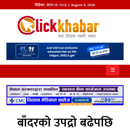
बिहिबार
,
साउन
२१
,
२०८३
| August 6, 2026
होमपेज
खबर
समाज
प्रदेश
☰
आजको
पत्रिका
सम्पादकीय
राजनीति
बाँदरको उपद्रो बढेपछि
अन्तर्राष्ट्रिय