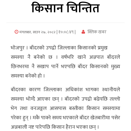
किसान चिन्तित
अर्थ/
वाणिज्य
| १०:०८:४९ |
क्लिक खबर
मंगलबार, साउन २७, २०८२
मनाेरञ्जन
भोजपुर । बाँदरको उपद्रो जिल्लाका किसानको प्रमुख
विज्ञान
समस्या नै बनेको छ । वर्षभरि खाने अन्नपात बाँदरले
प्रविधि
छिनभरमा नै सखाप पार्ने भएपछि बाँदर किसानको मुख्य
अन्तरर्वार्ता
समस्या बनेको हो ।
विचार/
बाँदरका कारण जिल्लाका अधिकांश भागका स्थानीयले
ब्लग
समस्या भोग्दै आएका छन् । बाँदरको उपद्रो बढेपछि तल्लो
भेग तथा वनजङ्गल आसपास बस्तीका किसान समस्यामा
खेलकुद
परेका हुन् । मकै पाक्ने समय भएकाले बाँदर खेतबारीमा पसेर
रोचक
अन्नबाली नष्ट पारेपछि किसान हैरान भएका छन् ।