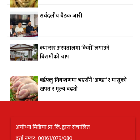
सर्वदलीय बैठक जारी
क्यान्सर अस्पतालमा ‘केमो’ लगाउने
बिरामीको चाप
बर्डफ्लु नियन्त्रणमा भएसँगै ‘अण्डा’ र मासुको
खपत र मूल्य बढ्यो
अयोध्या मिडिया प्रा. लि. द्वारा संचालित
दर्ता नम्बर: 00161/079/080