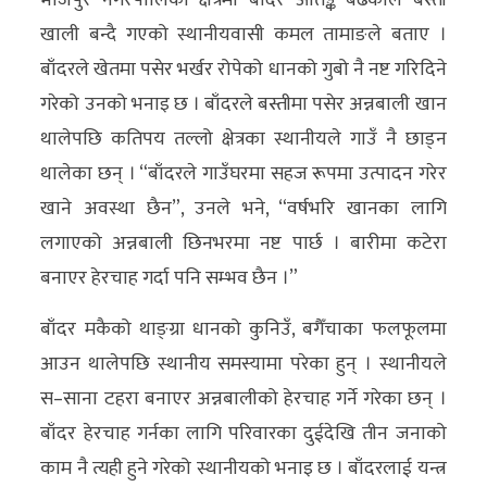
भोजपुर नगरपालिका क्षेत्रमा बाँदर आतङ्क बढेकाले बस्ती
खाली बन्दै गएको स्थानीयवासी कमल तामाङले बताए ।
बाँदरले खेतमा पसेर भर्खर रोपेको धानको गुबो नै नष्ट गरिदिने
गरेको उनको भनाइ छ । बाँदरले बस्तीमा पसेर अन्नबाली खान
थालेपछि कतिपय तल्लो क्षेत्रका स्थानीयले गाउँ नै छाड्न
थालेका छन् । “बाँदरले गाउँघरमा सहज रूपमा उत्पादन गरेर
खाने अवस्था छैन”, उनले भने, “वर्षभरि खानका लागि
लगाएको अन्नबाली छिनभरमा नष्ट पार्छ । बारीमा कटेरा
बनाएर हेरचाह गर्दा पनि सम्भव छैन ।”
बाँदर मकैको थाङ्ग्रा धानको कुनिउँ, बगैँचाका फलफूलमा
आउन थालेपछि स्थानीय समस्यामा परेका हुन् । स्थानीयले
स–साना टहरा बनाएर अन्नबालीको हेरचाह गर्ने गरेका छन् ।
बाँदर हेरचाह गर्नका लागि परिवारका दुईदेखि तीन जनाको
काम नै त्यही हुने गरेको स्थानीयको भनाइ छ । बाँदरलाई यन्त्र