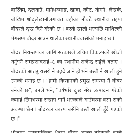
अन्य
बास्तिम, दलगाउँ, मानेभञ्याङ, खावा, कोट, गोगने, लेखर्क,
बोखिम धोद्लेखानीलगायत यहाँका नौवटै स्थानीय तहमा
क्लिक
बाँदरले दुःख दिने गरेको छ । बस्ती खाली भएपछि माथिल्लो
खबर
भेगसम्म बाँदर आउन थालेका स्थानीयवासीको भनाइ छ ।
विशेष
बाँदर नियन्त्रणका लागि सरकारले उचित विकल्पको खोजी
राशिफल
गर्नुपर्ने रामप्रसादराई–६ का स्थानीय राजेन्द्र राईले बताए ।
फोटो
बाँदरको आतङ्क यसरी नै बढ्दै जाने हो भने बस्ती नै खाली हुने
ग्यालरी
उनको भनाइ छ । “हामी किसानको प्रमुख समस्या नै बाँदर
भिडियो
बनेको छ”, उनले भने, “वर्षभरि दुःख गरेर उत्पादन गरेको
कमाई छिनभरमा सखाप पार्ने भएकाले गाउँघरमा बस्न सक्ने
अवस्था छैन । बाँदरका कारण बर्सेनि बस्ती खाली हुँदै गएको
छ ।”