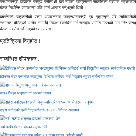
प्रधानमन्त्री दाहालले प्रमुख प्रतिपक्षी दल नेपाली कांग्रेससँग सहमतिको प्रयास भइरहेकाले
बैठक निर्धारित समयभन्दा पछि सार्न आग्रह गर्नुभएको थियो ।
कांग्रेसले सहकारीको रकम अपचलनमा उपप्रधानमन्त्री एवं गृहमन्त्री रवि लामिछानेको
संलग्नता देखिएको आरोप लगाउँदै निष्पक्ष छानबिन गर्न संसदीय समिति गठनको माग गरेर संसद्
बैठक अवरोध गर्दै आएको छ ।रासस
प्रतिक्रिया दिनुहोस !
सम्बन्धित शीर्षकहरु :
टिभिएस मोटर कम्पनीले भरतपुरमा ‘टिभिएस अर्बिटर’ नयाँ विद्युतीय स्कुटर सार्वजनिक ग¥यो
बाघ र चितुवा अनुगमन गर्न क्यामरा जडान
दाह्रा काटिएको ध्रुर्वे निकुञ्जभित्रैः १०÷१० मिनेटमा अनुगमन
नदी तटीय क्षेत्रमा बाघको सङ्ख्या धेरै