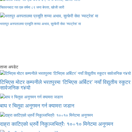
चितवनबाट गत एक वर्षमा ८९ जना बेपत्ता, खोजी जारी
भरतपुर अस्पतालमा प्रसूति शय्या अभाव, सुत्केरी सेवा ‘म्याट्रेस’ मा
ताजा अपडेट
टिभिएस मोटर कम्पनीले भरतपुरमा ‘टिभिएस अर्बिटर’ नयाँ विद्युतीय स्कुटर
सार्वजनिक ग¥यो
बाघ र चितुवा अनुगमन गर्न क्यामरा जडान
दाह्रा काटिएको ध्रुर्वे निकुञ्जभित्रैः १०÷१० मिनेटमा अनुगमन