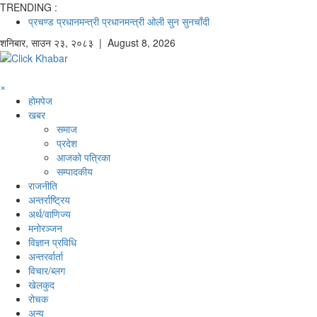
TRENDING :
प्रचण्ड
प्रधानमन्त्री
प्रधानमन्त्री ओली
सुन
सुनचाँदी
शनिबार
,
साउन
२३
,
२०८३
| August 8, 2026
×
होमपेज
खबर
समाज
प्रदेश
आजको पत्रिका
सम्पादकीय
राजनीति
अन्तर्राष्ट्रिय
अर्थ/वाणिज्य
मनाेरञ्जन
विज्ञान प्रविधि
अन्तरर्वार्ता
विचार/ब्लग
खेलकुद
रोचक
अन्य