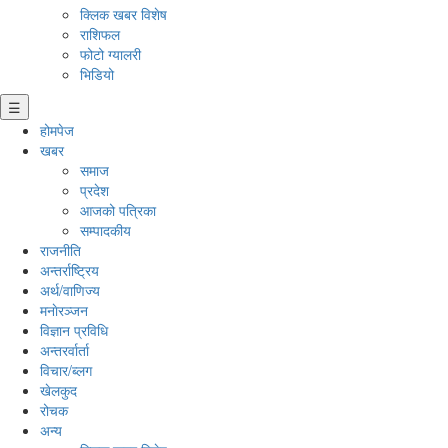
क्लिक खबर विशेष
राशिफल
फोटो ग्यालरी
भिडियो
☰
होमपेज
खबर
समाज
प्रदेश
आजको पत्रिका
सम्पादकीय
राजनीति
अन्तर्राष्ट्रिय
अर्थ/वाणिज्य
मनाेरञ्जन
विज्ञान प्रविधि
अन्तरर्वार्ता
विचार/ब्लग
खेलकुद
रोचक
अन्य