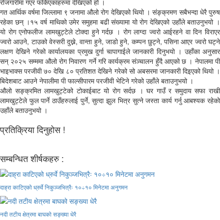
रोजगारीमा गएर फर्किएकाहरुमा देखिएको हो ।
गत आर्थिक वर्षमा जिल्लामा ९ जनामा औलो रोग देखिएको थियो । संङ्क्रमण सबैभन्दा धेरै पुरुष
रहेका छन् ।१५ वर्ष माथिको उमेर समुहमा बढी संख्यामा यो रोग देखिएको उहाँले बताउनुभयो ।
यो रोग एनोफलीज लामखुट्टेले टोक्दा हुने गर्दछ । रोग लाग्दा ज्वरो आईरहने वा दिन विराएर
ज्वरो आउने, टाउको वेस्सरी दुख्ने, वान्ता हुने, जाडो हुने, कम्पन छुट्ने, पसिना आएर ज्वरो घट्ने
लक्षण देखिने गरेको कार्यालयका प्रमुख दुर्गा चापागाईले जानकारी दिनुभयो । उहाँका अनुसार
सन् २०२५ सम्ममा औलो रोग निवारण गर्ने गरि कार्यक्रम संञ्चालन हुँदै आएको छ । नेपालमा पी
भाइभाक्स परजीवी ७० देखि ८० प्रतिशत देखिने गरेको सो अबसरमा जानकारी दिइएको थियो ।
बिदेशबाट आउने नेपालीमा पी फाल्सीपारम परजीवी भेटिने गरेको उहाँले बताउनुभयो ।
औलो सङ्क्रमित लामखुट्टेको टोकाईबाट यो रोग सर्दछ । घर गाउँ र समुदाय सफा राखी
लामखुट्टेले फुल पार्ने ठाउँहरुलाई पुर्ने, सुत्दा झुल भित्र सुत्ने जस्ता कार्य गर्नु आबश्यक रहेको
उहाँले बताउनुभयो ।
प्रतिक्रिया दिनुहोस !
सम्बन्धित शीर्षकहरु :
दाह्रा काटिएको ध्रुर्वे निकुञ्जभित्रैः १०÷१० मिनेटमा अनुगमन
नदी तटीय क्षेत्रमा बाघको सङ्ख्या धेरै