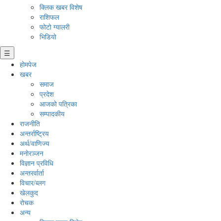
क्लिक खबर विशेष
राशिफल
फोटो ग्यालरी
भिडियो
☰
होमपेज
खबर
समाज
प्रदेश
आजको पत्रिका
सम्पादकीय
राजनीति
अन्तर्राष्ट्रिय
अर्थ/वाणिज्य
मनाेरञ्जन
विज्ञान प्रविधि
अन्तरर्वार्ता
विचार/ब्लग
खेलकुद
रोचक
अन्य