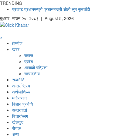
TRENDING :
प्रचण्ड
प्रधानमन्त्री
प्रधानमन्त्री ओली
सुन
सुनचाँदी
बुधबार
,
साउन
२०
,
२०८३
| August 5, 2026
×
होमपेज
खबर
समाज
प्रदेश
आजको पत्रिका
सम्पादकीय
राजनीति
अन्तर्राष्ट्रिय
अर्थ/वाणिज्य
मनाेरञ्जन
विज्ञान प्रविधि
अन्तरर्वार्ता
विचार/ब्लग
खेलकुद
रोचक
अन्य