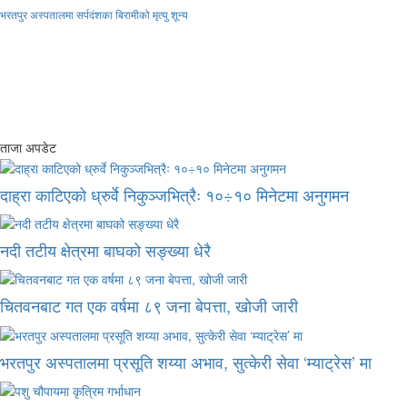
भरतपुर अस्पतालमा सर्पदंशका बिरामीको मृत्यु शून्य
ताजा अपडेट
दाह्रा काटिएको ध्रुर्वे निकुञ्जभित्रैः १०÷१० मिनेटमा अनुगमन
नदी तटीय क्षेत्रमा बाघको सङ्ख्या धेरै
चितवनबाट गत एक वर्षमा ८९ जना बेपत्ता, खोजी जारी
भरतपुर अस्पतालमा प्रसूति शय्या अभाव, सुत्केरी सेवा ‘म्याट्रेस’ मा