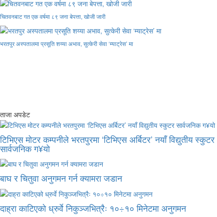
चितवनबाट गत एक वर्षमा ८९ जना बेपत्ता, खोजी जारी
भरतपुर अस्पतालमा प्रसूति शय्या अभाव, सुत्केरी सेवा ‘म्याट्रेस’ मा
ताजा अपडेट
टिभिएस मोटर कम्पनीले भरतपुरमा ‘टिभिएस अर्बिटर’ नयाँ विद्युतीय स्कुटर
सार्वजनिक ग¥यो
बाघ र चितुवा अनुगमन गर्न क्यामरा जडान
दाह्रा काटिएको ध्रुर्वे निकुञ्जभित्रैः १०÷१० मिनेटमा अनुगमन