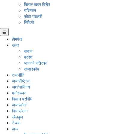
क्लिक खबर विशेष
राशिफल
फोटो ग्यालरी
भिडियो
☰
होमपेज
खबर
समाज
प्रदेश
आजको पत्रिका
सम्पादकीय
राजनीति
अन्तर्राष्ट्रिय
अर्थ/वाणिज्य
मनाेरञ्जन
विज्ञान प्रविधि
अन्तरर्वार्ता
विचार/ब्लग
खेलकुद
रोचक
अन्य