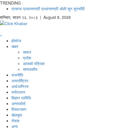
TRENDING :
प्रचण्ड
प्रधानमन्त्री
प्रधानमन्त्री ओली
सुन
सुनचाँदी
शनिबार
,
साउन
२३
,
२०८३
| August 8, 2026
×
होमपेज
खबर
समाज
प्रदेश
आजको पत्रिका
सम्पादकीय
राजनीति
अन्तर्राष्ट्रिय
अर्थ/वाणिज्य
मनाेरञ्जन
विज्ञान प्रविधि
अन्तरर्वार्ता
विचार/ब्लग
खेलकुद
रोचक
अन्य