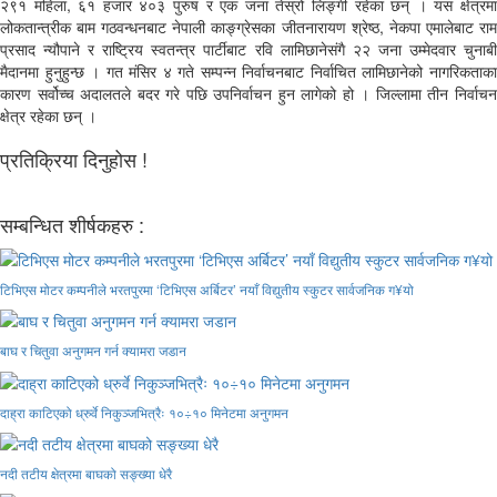
२९१ महिला, ६१ हजार ४०३ पुरुष र एक जना तेस्रो लिङ्गी रहेका छन् । यस क्षेत्रमा
लोकतान्त्रीक बाम गठवन्धनबाट नेपाली काङ्ग्रेसका जीतनारायण श्रेष्ठ, नेकपा एमालेबाट राम
प्रसाद न्यौपाने र राष्ट्रिय स्वतन्त्र पार्टीबाट रवि लामिछानेसंगै २२ जना उम्मेदवार चुनाबी
मैदानमा हुनुहुन्छ । गत मंसिर ४ गते सम्पन्न निर्वाचनबाट निर्वाचित लामिछानेको नागरिकताका
कारण सर्वोच्च अदालतले बदर गरे पछि उपनिर्वाचन हुन लागेको हो । जिल्लामा तीन निर्वाचन
क्षेत्र रहेका छन् ।
प्रतिक्रिया दिनुहोस !
सम्बन्धित शीर्षकहरु :
टिभिएस मोटर कम्पनीले भरतपुरमा ‘टिभिएस अर्बिटर’ नयाँ विद्युतीय स्कुटर सार्वजनिक ग¥यो
बाघ र चितुवा अनुगमन गर्न क्यामरा जडान
दाह्रा काटिएको ध्रुर्वे निकुञ्जभित्रैः १०÷१० मिनेटमा अनुगमन
नदी तटीय क्षेत्रमा बाघको सङ्ख्या धेरै