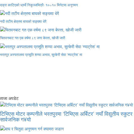
दाह्रा काटिएको ध्रुर्वे निकुञ्जभित्रैः १०÷१० मिनेटमा अनुगमन
नदी तटीय क्षेत्रमा बाघको सङ्ख्या धेरै
चितवनबाट गत एक वर्षमा ८९ जना बेपत्ता, खोजी जारी
भरतपुर अस्पतालमा प्रसूति शय्या अभाव, सुत्केरी सेवा ‘म्याट्रेस’ मा
ताजा अपडेट
टिभिएस मोटर कम्पनीले भरतपुरमा ‘टिभिएस अर्बिटर’ नयाँ विद्युतीय स्कुटर
सार्वजनिक ग¥यो