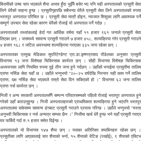
बिरामीको उच्च चाप भएकाले शैया अभाव हुँदा भुईँमै बसेर भए पनि यही अस्पतालको प्रसुती सेवा
लिने धेरैको चाहना हुन्छ । प्रसुतीगृहपछि सबैभन्दा धेरैले प्रसुती सेवा लिने अस्पतालको रुपमा
भरतपुर अस्पताल परिचित छ । प्रसुती सेवा मात्रै होइन, नवजात शिशुका लागि आवश्यक पर्ने
सम्पूर्ण उपचार सेवा रहेका कारण धेरैको रोजाई यो अस्पताल पर्ने गर्दछ ।
अस्पतालको तथ्यांकलाई हेर्दा गत आर्थिक वर्षमा यहाँ ११ हजार ९६१ जनाले प्रसुती सेवा
लिएका छन् । जसमध्ये सामान्य प्रसुती गराउने ७ हजार ४५८, शल्यक्रिया गरेर प्रसुती गराउने
४ हजार १६८ र जटिल अवस्थामा शल्यक्रिया गराएका ३३५ जना रहेका छन् ।
अस्पतालका प्रमुख मेडिकल सुपरिटेण्डेण्ट प्रा.डा.कृष्णप्रसाद पौडेलका अनुसार प्रसुती
विभागमा १३ जना विशेषज्ञ चिकित्सक कार्यरत छन् । सोही विभागमा विशेषज्ञ चिकित्सक
अध्ययनका लागि नियमित रुपमा दुई तीन जना हुने गर्दछन् । उहाँको भनाईमा प्रसुतीमा तालिम
प्राप्त नर्सिङ सेवा यहाँ छ । उहाँले भन्नुभयो “२०–२५ वर्षदेखि निरन्तर यही काम गर्ने तालिम
प्राप्त, दक्ष नर्सिङ सेवा भएकाले राम्रो सेवा दिन सकिएको हो ।” विभागमा ६२ जना तालिम
प्राप्त नर्स कार्यरत छन् ।
निजी र अन्य सरकारी अस्पतालसँगै सम्पन्न परिवारसम्मको पहिलो रोजाई भरतपुर अस्पताल हुने
गरेको उहाँ बताउनुहुन्छ । निजी अस्पतालहरुको प्राथमिकता शल्यक्रिया हुने भएपनि भरतपुर
अस्पतालमा सकेसम्म सामान्य ढंगबाट प्रसुती गराउने प्रयास गरिन्छ । उहाँले भन्नुभयो “यस्ता
अनुभवी चिकित्सक र नर्स अन्यत्र सम्भव छैन ।” निजीमा खर्च धेरै हुन्छ भने यहाँ प्रसुती गराएर
घर फर्किदै गर्दा रु.१ हजार समेत दिईन्छ ।
अस्पतालको यो विभागमा १४७ शैया छन् । यसका अतिरिक्त क्याबिनहरु रहेका छन् ।
प्रसुतीका लागि आएकालाई चार शैयाको भर्ना, १५ शैयाको वेटिङ (पर्खाई), ९ शैयाको एक्टिभ