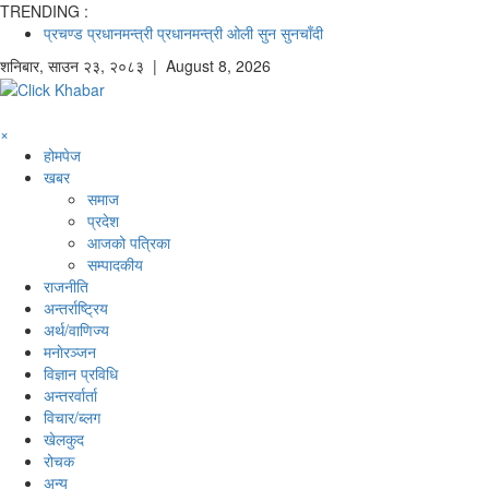
TRENDING :
प्रचण्ड
प्रधानमन्त्री
प्रधानमन्त्री ओली
सुन
सुनचाँदी
शनिबार
,
साउन
२३
,
२०८३
| August 8, 2026
×
होमपेज
खबर
समाज
प्रदेश
आजको पत्रिका
सम्पादकीय
राजनीति
अन्तर्राष्ट्रिय
अर्थ/वाणिज्य
मनाेरञ्जन
विज्ञान प्रविधि
अन्तरर्वार्ता
विचार/ब्लग
खेलकुद
रोचक
अन्य