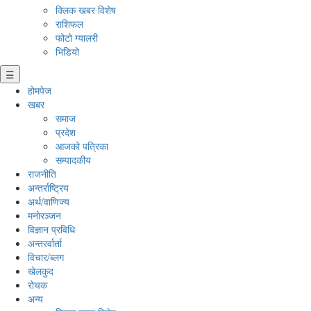
क्लिक खबर विशेष
राशिफल
फोटो ग्यालरी
भिडियो
☰
होमपेज
खबर
समाज
प्रदेश
आजको पत्रिका
सम्पादकीय
राजनीति
अन्तर्राष्ट्रिय
अर्थ/वाणिज्य
मनाेरञ्जन
विज्ञान प्रविधि
अन्तरर्वार्ता
विचार/ब्लग
खेलकुद
रोचक
अन्य