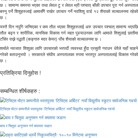
छ । सामान्य समस्या भएका तथा लेवल टु र लेवल थ्री पश्चात् बाँकी उपचार पूरा गर्न अस्पताल
बस्नु पर्ने शिशुहरुलाई आमासँगै राखेर उपचार गर्ने नवशिशु वार्ड १२ शैयाको सञ्चालनमा रहेको
छ ।
यस्तै दिन नपुगि जन्मिएका र कम तौल भएका शिशुहरुलाई अरु उपचार पश्चात् सामान्य भएपछि
तौल बढ्न र शारीरिक, मानसिक विकास गर्न मद्दत पु¥याउनका लागि आमाले शिशुलाई छातीमा
टाँसेर राख्ने पद्धती (कङ्गारु मदर केयर) पाँच शैयाको सञ्चालनमा छ ।
शर्माले नवजात शिशुका लागि उपचारको भरपर्दाे व्यवस्था हुँदा प्रसुती गराउन धेरैले यहाँ चाहने
गरेको बताउनुभयो । सरकारले संघीय अस्पतालका रुपमा भरतपुर अस्पताललाई विकास गरेको
छ ।
प्रतिक्रिया दिनुहोस !
सम्बन्धित शीर्षकहरु :
टिभिएस मोटर कम्पनीले भरतपुरमा ‘टिभिएस अर्बिटर’ नयाँ विद्युतीय स्कुटर सार्वजनिक ग¥यो
बाघ र चितुवा अनुगमन गर्न क्यामरा जडान