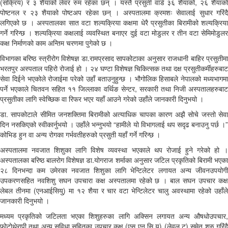
(सक्रिय) र ३ शैयाको लेवर रुम रहेका छन् । यस्तै प्रसुती वार्ड ३६ शैयाको, २६ शैयाको
पोष्टनल र २३ शैयाको पोष्टअप रहेका छन् । अस्पतालमा क्रमशः सेवालाई सुधार गरिंदै
लगिएको छ । अस्पतालका सात वटा शल्यक्रिया कक्षमा धेरै प्रसुतीका बिरामीको शल्यक्रिया
गर्ने गरिन्छ । शल्यक्रिया कक्षलाई व्यवस्थित बनाएर दुई वटा मोडुलर र तीन वटा सेमिमोडुलर
कक्ष निर्माणको काम अन्तिम चरणमा पुगेको छ ।
विभागका बरिष्ठ स्त्रीरोग विशेषज्ञ डा.रामप्रसाद सापकोटाका अनुसार राजधानी बाहिर प्रसुतीमा
भरतपुर अस्पताल पहिरो रोजाई हो । २४ घण्टा विशेषज्ञ चिकित्सक तथा दक्ष प्रसुतीकर्मीहरुबाट
सेवा दिईने भएकोले रोजाईमा परेको उहाँ बताउनुहुन्छ । भौगोलिक हिसाबले नेपालको मध्यभागमा
पर्ने भएकाले चितवन सहित ११ जिल्लाका वर्थिङ सेन्टर, सरकारी तथा निजी अस्पतालहरुबाट
प्रसुतीका लागि स्वेच्छिक वा रिफर भएर यहाँ आउने गरेको उहाँले जानकारी दिनुभयो ।
डा. सापकोटाले सीमित जनशक्तिमा बिरामीको अत्याधिक चापका कारण अझै सोचे जस्तो सेवा
दिन नसकिएको स्वीकार्नुभयो । उहाँले भन्नुभयो “हामीले यो विभागलाई थप सदृढ बनाउनु पर्छ ।”
कोभिड हुन वा अन्य रोगका गर्भवतीहरुको प्रसुती यहाँ गर्ने गरिन्छ ।
अस्पतालमा नवजात शिशुका लागि विशेष व्यवस्था भएकाले थप रोजाई हुने गरेको हो ।
अस्पतालका बरिष्ठ बालरोग विशेषज्ञ डा.योगराज शर्माका अनुसार जटिल प्रकृतिको बिरामी भएका
२८ दिनभन्दा कम उमेरका नवजात शिशुका लागि भेन्टिलेटर लगायत अन्य जीवनउपयोगी
उपकरणसहित नवशिशु सघन उपचारा कक्ष अस्पतालमा रहेको छ । बाल सघन उपचार कक्ष
लेबल तीनमा (एनआईसियु) मा १२ शैया र चार वटा भेन्टिलेटर चालु अवस्थामा रहेको उहाँले
जानकारी दिनुभयो ।
मध्यम प्रकृतिको जटिलता भएका शिशुहरुका लागि अक्सिन लगायत अन्य औषधोउपचार,
फोटोथेरापी तथा अन्य सुविधा सहितका उपचार कक्ष (एस एन सि यु) (लेवल टु) समेत शुरु गरिंदै