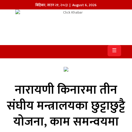
बिहिबार
,
साउन
२१
,
२०८३
| August 6, 2026
होमपेज
खबर
☰
समाज
प्रदेश
आजको
नारायणी किनारमा तीन
पत्रिका
संघीय मन्त्रालयका छुट्टाछुट्टै
सम्पादकीय
योजना, काम समन्वयमा
राजनीति
अन्तर्राष्ट्रिय