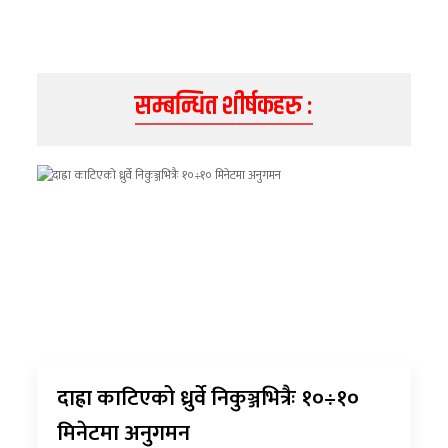
सम्बन्धित शीर्षकहरु :
दाह्रा काटिएको ध्रुर्वे निकुञ्जभित्रैः १०÷१०
मिनेटमा अनुगमन