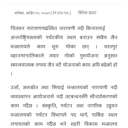
अर्थ/
| ११:४७:५७ |
क्लिक खबर
शनिबार, आश्विन १५, २०७९
वाणिज्य
चितवनः नारायणगढस्थित नारायणी नदी किनारलाई
मनाेरञ्जन
अन्तर्राष्ट्रियस्तरको पर्यटकीय स्थल बनाउन संघीय तीन
मन्त्रालयले काम शुरु गरेका छन् । भरतपुर
विज्ञान
महानगरपालिकाले तयार गरेको गुरुयोजना अनुसार
प्रविधि
समन्वयात्मक रुपमा तीन वटै योजनाको काम अघि बढेको हो
अन्तरर्वार्ता
।
विचार/
उर्जा, जलस्रोत तथा सिचाई मन्त्रालयको नारायणी नदी
ब्लग
व्यवस्थापन आयोजनाले नदी तटबन्धनसँगै सौन्दर्यकरणको
काम गर्दैछ । संस्कृति, पर्यटन तथा नागरिक उड्डयन
खेलकुद
मन्त्रालयको पर्यटन विभागले पद मार्ग, पार्किङ स्थल
रोचक
लगायतको काम गर्दैछ भने शहरी विकास मन्त्रालय