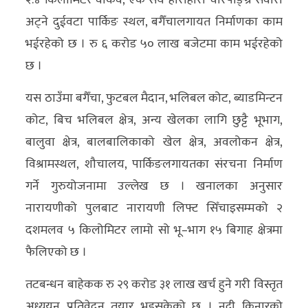
२.४ किलोमिटर वाकवे, एक सय हाराहारी चारपाङ्ग्रे सवारी
अट्ने दुईवटा पार्किङ स्थल, बगैँचालगायत निर्माणका काम
भईरहेको छ । रु ६ करोड ५० लाख बजेटमा काम भईरहेको
छ ।
यस ठाउँमा बगैँचा, फुटबल मैदान, भलिबल कोट, ब्याडमिन्टन
कोट, बिच भलिबल क्षेत्र, अन्य खेलका लागि छुट्टै भूभाग,
बालुवा क्षेत्र, बालबालिकाको खेल क्षेत्र, अवलोकन क्षेत्र,
विश्रामस्थल, शौचालय, पार्किङलगायतका संरचना निर्माण
गर्ने गुरुयोजनामा उल्लेख छ । खनालका अनुसार
नारायणीको पुलबाट नारायणी लिफ्ट सिँचाइसम्मको २
दशमलव ५ किलोमिटर लामो सो भू–भाग १५ बिगाह क्षेत्रमा
फैलिएको छ ।
तटबन्धन बाहेकक रु २९ करोड ३१ लाख खर्च हुने गरी विस्तृत
अध्ययन प्रतिवेदन तयार भइसकेको छ । नदी किनारको