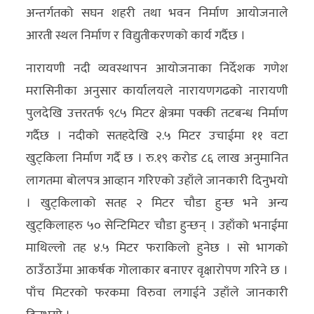
अन्तर्गतको सघन शहरी तथा भवन निर्माण आयोजनाले
अन्य
आरती स्थल निर्माण र विद्युतीकरणको कार्य गर्दैछ ।
क्लिक
नारायणी नदी व्यवस्थापन आयोजनाका निर्देशक गणेश
खबर
मरासिनीका अनुसार कार्यालयले नारायणगढको नारायणी
विशेष
पुलदेखि उत्तरतर्फ ९८५ मिटर क्षेत्रमा पक्की तटबन्ध निर्माण
राशिफल
गर्दैछ । नदीको सतहदेखि २.५ मिटर उचाईमा ११ वटा
फोटो
खुट्किला निर्माण गर्दै छ । रु.१९ करोड ८६ लाख अनुमानित
ग्यालरी
लागतमा बोलपत्र आव्हान गरिएको उहाँले जानकारी दिनुभयो
। खुट्किलाको सतह २ मिटर चौडा हुन्छ भने अन्य
भिडियो
खुट्किलाहरु ५० सेन्टिमिटर चौडा हुन्छन् । उहाँको भनाईमा
माथिल्लो तह ४.५ मिटर फराकिलो हुनेछ । सो भागको
ठाउँठाउँमा आकर्षक गोलाकार बनाएर वृक्षारोपण गरिने छ ।
पाँच मिटरको फरकमा विरुवा लगाईने उहाँले जानकारी