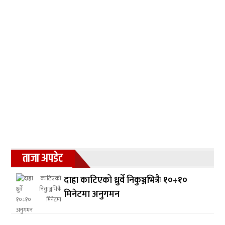
ताजा अपडेट
दाह्रा काटिएको ध्रुर्वे निकुञ्जभित्रैः १०÷१०
मिनेटमा अनुगमन