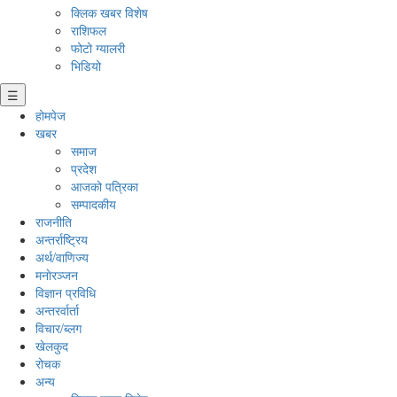
क्लिक खबर विशेष
राशिफल
फोटो ग्यालरी
भिडियो
☰
होमपेज
खबर
समाज
प्रदेश
आजको पत्रिका
सम्पादकीय
राजनीति
अन्तर्राष्ट्रिय
अर्थ/वाणिज्य
मनाेरञ्जन
विज्ञान प्रविधि
अन्तरर्वार्ता
विचार/ब्लग
खेलकुद
रोचक
अन्य