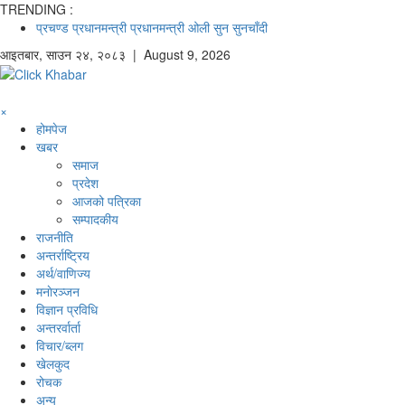
TRENDING :
प्रचण्ड
प्रधानमन्त्री
प्रधानमन्त्री ओली
सुन
सुनचाँदी
आइतबार
,
साउन
२४
,
२०८३
| August 9, 2026
×
होमपेज
खबर
समाज
प्रदेश
आजको पत्रिका
सम्पादकीय
राजनीति
अन्तर्राष्ट्रिय
अर्थ/वाणिज्य
मनाेरञ्जन
विज्ञान प्रविधि
अन्तरर्वार्ता
विचार/ब्लग
खेलकुद
रोचक
अन्य