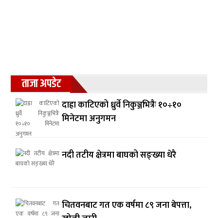
ताजा अपडेट
दाह्रा काटिएको ध्रुर्वे निकुञ्जभित्रैः १०÷१०
मिनेटमा अनुगमन
नदी तटीय क्षेत्रमा बाघको सङ्ख्या धेरै
चितवनबाट गत एक वर्षमा ८९ जना बेपत्ता,