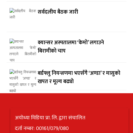
सर्वदलीय बैठक जारी
क्यान्सर अस्पतालमा ‘केमो’ लगाउने
बिरामीको चाप
बर्डफ्लु नियन्त्रणमा भएसँगै ‘अण्डा’ र मासुको
खपत र मूल्य बढ्यो
अयोध्या मिडिया प्रा. लि. द्वारा संचालित
दर्ता नम्बर: 00161/079/080