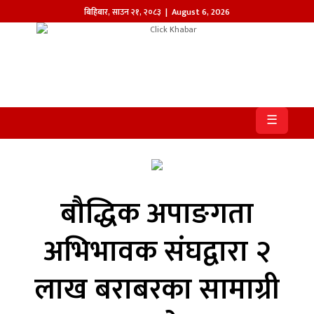
बिहिबार
,
साउन
२१
,
२०८३
| August 6, 2026
होमपेज
खबर
☰
समाज
प्रदेश
आजको
बौद्धिक अपाङगता
पत्रिका
अभिभावक संघद्वारा २
सम्पादकीय
लाख बराबरका सामाग्री
राजनीति
अन्तर्राष्ट्रिय