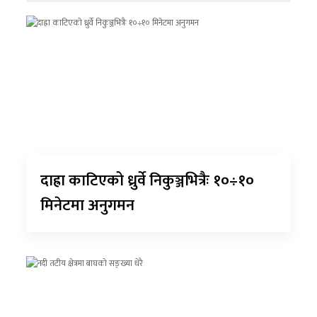
दाह्रा काटिएको ध्रुर्वे निकुञ्जभित्रैः १०÷१०
मिनेटमा अनुगमन