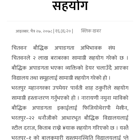
सहयोग
अर्थ/
वाणिज्य
| १६:३६:२० |
क्लिक खबर
आइतबार, चैत्र २७, २०७८
मनाेरञ्जन
चितवनः बौद्धिक अपाङगता अभिभावक संघ
विज्ञान
चितवनले २ लाख बराबरका सामाग्री सहयोग गरेको छ ।
प्रविधि
बौद्धिक अपाङगता भएका व्यक्तिको डेयर चलाउँदै आएका
अन्तरर्वार्ता
विद्यालय तथा समूहलाई सामाग्री सहयोग गरेको हो ।
भरतपुर महानगरका उपमेयर पार्वती शाह ठकुरीले सहयोग
विचार/
सामाग्री हस्तान्तरण गर्नुभएको हो । नारायणी नमुना माविको
ब्लग
बौद्धिक अपाङगता इकाईलाई फिजियोथेरापी मेसीन,
खेलकुद
भरतपुर–२२ धनौजीको आधारभूत बौद्धिक विद्यालयलाई
स्टील दराज, किताब राख्ने ¥याक सहयोग गरिएको छ । यस्तै
रोचक
भरतपुर–१ को बालकुमारी सुस्तमनस्थिति विद्यालयलाई प्ले