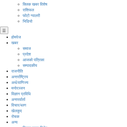
क्लिक खबर विशेष
राशिफल
फोटो ग्यालरी
भिडियो
☰
होमपेज
खबर
समाज
प्रदेश
आजको पत्रिका
सम्पादकीय
राजनीति
अन्तर्राष्ट्रिय
अर्थ/वाणिज्य
मनाेरञ्जन
विज्ञान प्रविधि
अन्तरर्वार्ता
विचार/ब्लग
खेलकुद
रोचक
अन्य