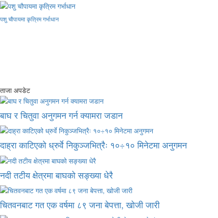
पशु चौपायमा कृत्रिम गर्भाधान
ताजा अपडेट
बाघ र चितुवा अनुगमन गर्न क्यामरा जडान
दाह्रा काटिएको ध्रुर्वे निकुञ्जभित्रैः १०÷१० मिनेटमा अनुगमन
नदी तटीय क्षेत्रमा बाघको सङ्ख्या धेरै
चितवनबाट गत एक वर्षमा ८९ जना बेपत्ता, खोजी जारी