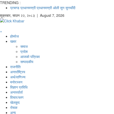
TRENDING :
प्रचण्ड
प्रधानमन्त्री
प्रधानमन्त्री ओली
सुन
सुनचाँदी
शुक्रबार
,
साउन
२२
,
२०८३
| August 7, 2026
×
होमपेज
खबर
समाज
प्रदेश
आजको पत्रिका
सम्पादकीय
राजनीति
अन्तर्राष्ट्रिय
अर्थ/वाणिज्य
मनाेरञ्जन
विज्ञान प्रविधि
अन्तरर्वार्ता
विचार/ब्लग
खेलकुद
रोचक
अन्य