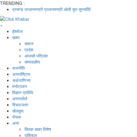
TRENDING :
प्रचण्ड
प्रधानमन्त्री
प्रधानमन्त्री ओली
सुन
सुनचाँदी
×
होमपेज
खबर
समाज
प्रदेश
आजको पत्रिका
सम्पादकीय
राजनीति
अन्तर्राष्ट्रिय
अर्थ/वाणिज्य
मनाेरञ्जन
विज्ञान प्रविधि
अन्तरर्वार्ता
विचार/ब्लग
खेलकुद
रोचक
अन्य
क्लिक खबर विशेष
राशिफल