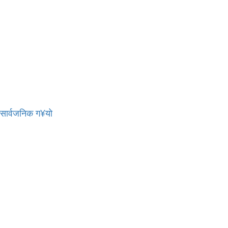
र सार्वजनिक ग¥यो