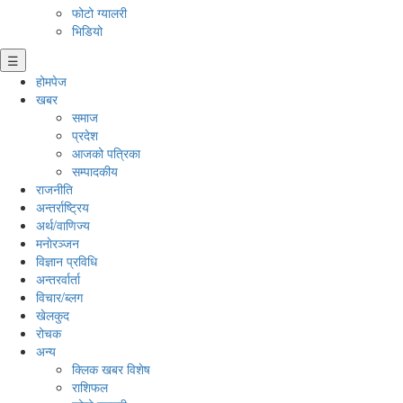
फोटो ग्यालरी
भिडियो
☰
होमपेज
खबर
समाज
प्रदेश
आजको पत्रिका
सम्पादकीय
राजनीति
अन्तर्राष्ट्रिय
अर्थ/वाणिज्य
मनाेरञ्जन
विज्ञान प्रविधि
अन्तरर्वार्ता
विचार/ब्लग
खेलकुद
रोचक
अन्य
क्लिक खबर विशेष
राशिफल