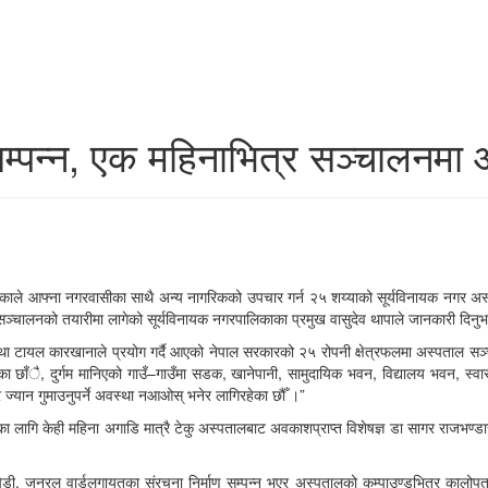
सम्पन्न, एक महिनाभित्र सञ्चालनमा
ाले आफ्ना नगरवासीका साथै अन्य नागरिकको उपचार गर्न २५ शय्याको सूर्यविनायक नगर अस्
ञ्चालनको तयारीमा लागेको सूर्यविनायक नगरपालिकाका प्रमुख वासुदेव थापाले जानकारी दिनु
 टायल कारखानाले प्रयोग गर्दै आएको नेपाल सरकारको २५ रोपनी क्षेत्रफलमा अस्पताल सञ्चाल
का छाँै, दुर्गम मानिएको गाउँ–गाउँमा सडक, खानेपानी, सामुदायिक भवन, विद्यालय भवन, स्वास
्यान गुमाउनुपर्ने अवस्था नआओस् भनेर लागिरहेका छौँ ।”
नका लागि केही महिना अगाडि मात्रै टेकु अस्पतालबाट अवकाशप्राप्त विशेषज्ञ डा सागर राजभण्ड
, जनरल वार्डलगायतका संरचना निर्माण सम्पन्न भएर अस्पतालको कम्पाउण्डभित्र कालोपत्र 