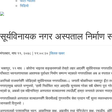
फोटो ग्यालरी
भिडियो
सूर्यविनायक नगर अस्पताल निर्माण 
मंगलबार, माघ ११, २०७८
| ११:००:२० |
क्लिक खबर
भक्तपुर, ११ माघ । कोरोना भाइरस सङ्क्रमणको तेस्रो लहर आएसँगै सूर्यविनायक नगरपालिक
पाँचवटा भवनलगायतका आवश्यक पूर्वाधार निर्माण सम्पन्न भएकाले नगरपालिका अब अ स्पताल स
अरनिको राजमार्गसँगै जोडिएको सूर्यविनायक नगरपालिका–८ जगाती चोकस्थित भक्तपुर इँटा तथा
नगरप्रमुख थापाले भन्नुभयो, “हामी निर्वाचित भएर आएपछि चुनावमा गरेका सबै घोषणा पूरा गरे
भएको छ, अबको एक महिनाभित्र अस्पताल सञ्चालनमा ल्याउँछौँ, हाम्रा जनताले उपचार नपाएर ज
नगरपालिकाले अस्पताल सञ्चालनसँगै बिरामीलाई गुणस्तरीय सेवा प्रदान गर्दै चुस्त व्यवस्थाप
जानकारी दिनुभयो ।
अस्पतालको प्रशासनिक भवन, आकस्मिक कक्ष, आइसीयू तथा भेन्टिलेटर कक्ष, एचडीयू, ओपिडी