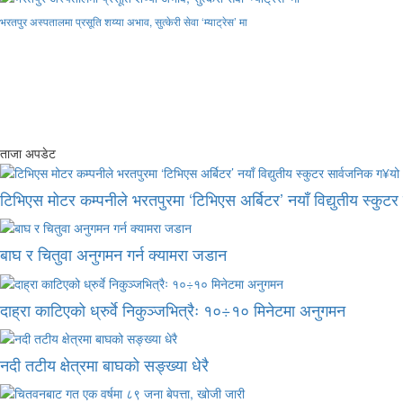
भरतपुर अस्पतालमा प्रसूति शय्या अभाव, सुत्केरी सेवा ‘म्याट्रेस’ मा
ताजा अपडेट
टिभिएस मोटर कम्पनीले भरतपुरमा ‘टिभिएस अर्बिटर’ नयाँ विद्युतीय स्कुट
बाघ र चितुवा अनुगमन गर्न क्यामरा जडान
दाह्रा काटिएको ध्रुर्वे निकुञ्जभित्रैः १०÷१० मिनेटमा अनुगमन
नदी तटीय क्षेत्रमा बाघको सङ्ख्या धेरै