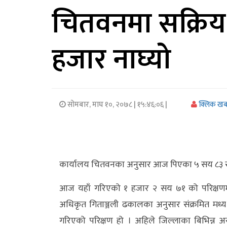
चितवनमा सक्रिय 
अर्थ/
वाणिज्य
हजार नाघ्यो
मनाेरञ्जन
विज्ञान
प्रविधि
सोमबार, माघ १०, २०७८
| १५:४६:०६ |
क्लिक ख
अन्तरर्वार्ता
विचार/
कार्यालय चितवनका अनुसार आज पिएका ५ सय ८३ सहित
ब्लग
आज यहाँ गरिएको १ हजार २ सय ७१ को परिक्षणमा 
खेलकुद
अधिकृत गिताञ्जली ढकालका अनुसार संक्रमित मध
रोचक
गरिएको परिक्षण हो । अहिले जिल्लाका बिभिन्न 