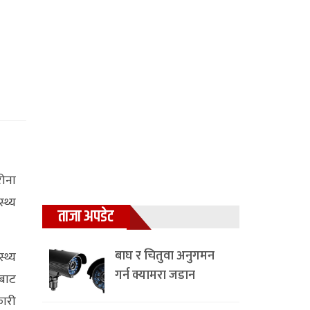
ोना
्थ्य
ताजा अपडेट
बाघ र चितुवा अनुगमन
्थ्य
गर्न क्यामरा जडान
बाट
कारी