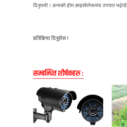
दिनुभयो । अन्यको होम आइसोलेसनमा उपचार भईरहे
अन्य
क्लिक
खबर
विशेष
प्रतिक्रिया दिनुहोस !
राशिफल
फोटो
सम्बन्धित शीर्षकहरु :
ग्यालरी
भिडियो