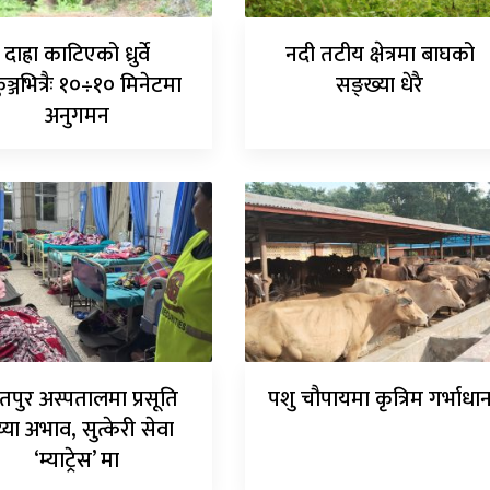
दाह्रा काटिएको ध्रुर्वे
नदी तटीय क्षेत्रमा बाघको
ुञ्जभित्रैः १०÷१० मिनेटमा
सङ्ख्या धेरै
अनुगमन
तपुर अस्पतालमा प्रसूति
पशु चौपायमा कृत्रिम गर्भाधा
्या अभाव, सुत्केरी सेवा
‘म्याट्रेस’ मा