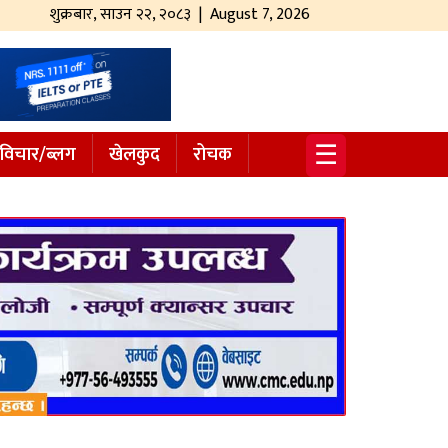
शुक्रबार
,
साउन
२२
,
२०८३
| August 7, 2026
☰
विचार/ब्लग
खेलकुद
रोचक