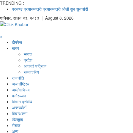
TRENDING :
प्रचण्ड
प्रधानमन्त्री
प्रधानमन्त्री ओली
सुन
सुनचाँदी
शनिबार
,
साउन
२३
,
२०८३
| August 8, 2026
×
होमपेज
खबर
समाज
प्रदेश
आजको पत्रिका
सम्पादकीय
राजनीति
अन्तर्राष्ट्रिय
अर्थ/वाणिज्य
मनाेरञ्जन
विज्ञान प्रविधि
अन्तरर्वार्ता
विचार/ब्लग
खेलकुद
रोचक
अन्य