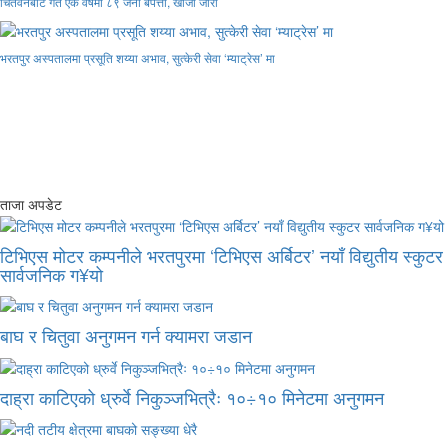
चितवनबाट गत एक वर्षमा ८९ जना बेपत्ता, खोजी जारी
भरतपुर अस्पतालमा प्रसूति शय्या अभाव, सुत्केरी सेवा ‘म्याट्रेस’ मा
ताजा अपडेट
टिभिएस मोटर कम्पनीले भरतपुरमा ‘टिभिएस अर्बिटर’ नयाँ विद्युतीय स्कुटर
सार्वजनिक ग¥यो
बाघ र चितुवा अनुगमन गर्न क्यामरा जडान
दाह्रा काटिएको ध्रुर्वे निकुञ्जभित्रैः १०÷१० मिनेटमा अनुगमन