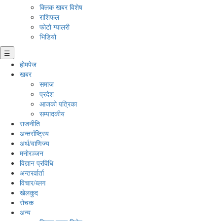
क्लिक खबर विशेष
राशिफल
फोटो ग्यालरी
भिडियो
☰
होमपेज
खबर
समाज
प्रदेश
आजको पत्रिका
सम्पादकीय
राजनीति
अन्तर्राष्ट्रिय
अर्थ/वाणिज्य
मनाेरञ्जन
विज्ञान प्रविधि
अन्तरर्वार्ता
विचार/ब्लग
खेलकुद
रोचक
अन्य