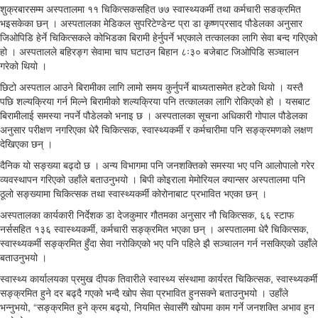
शुक्रबारसम्म अस्पतालमा ११ चिकित्सकसहित ७७ स्वास्थ्यकर्मी तथा कर्मचारी सङक्रमित
भइसकेका छन् । अस्पतालका मेडिकल सुपरिटेण्डेन्ट प्रा डा कृष्णप्रसाद पौडेलका अनुसार
जिओपिडि हेर्ने चिकित्सकले कोभिडका बिरामी हेर्नुपर्ने भएकाले तत्कालका लागि सेवा बन्द गरिएको
हो । अस्पतालले बहिरङ्ग सेवामा चाप घटाउन बिहान ८ः३० बजेबाट जिओपिडि सञ्चालन
गरेको थियो ।
छिटो अस्पताल आउने बिरामीका लागि लामो समय कुर्नुपर्ने बाध्यतासमेत हटेको थियो । यस्तै
पछि शल्यक्रिया गर्न मिल्ने बिरामीको शल्यक्रिया पनि तत्कालका लागि रोकिएको हो । यसबाट
बिरामीलाई समस्या नपर्ने पौडेलको भनाइ छ । अस्पतालका सूचना अधिकारी गोपाल पौडेलका
अनुसार परीक्षण नगरिएका धेरै चिकित्सक, स्वास्थ्यकर्मी र कर्मचारीमा पनि सङ्क्रमणको लक्षण
देखिएका छन् ।
दैनिक यो सङ्ख्या बढ्दो छ । अन्य विभागमा पनि जनशक्तिको समस्या भए पनि आलोपालो गरेर
व्यवस्थापन गरिएको उहाँले बताउनुभयो । बिपी कोइराला मेमोरियल क्यान्सर अस्पतालमा पनि
ठूलो सङ्ख्यामा चिकित्सक तथा स्वास्थ्यकर्मी कोरोनाबाट प्रभावित भएका छन् ।
अस्पतालका कार्यकारी निर्देशक डा देजकुमार गौतमका अनुसार नौ चिकित्सक, ६६ स्टाफ
नर्ससहित १३६ स्वास्थ्यकर्मी, कर्मचारी सङ्क्रमित भएका छन् । अस्पतालमा धेरै चिकित्सक,
स्वास्थ्यकर्मी सङ्क्रमित हुँदा सेवा नरोकिएको भए पनि पहिले झै सञ्चालन गर्न नसकिएको उहाँले
बताउनुभयो ।
स्वास्थ्य कार्यालयका प्रमुख दीपक तिवारीले स्वास्थ्य संस्थामा कार्यरत चिकित्सक, स्वास्थ्यकर्मी
सङ्क्रमित हुने दर बढ्दै गएको भन्दै खोप सेवा प्रभावित हुनसक्ने बताउनुभयो । उहाँले
भन्नुभयो, “सङ्क्रमित हुने क्रम बढ्यो, नियमित सेवासँगै खोपमा काम गर्ने जनशक्ति अभाव हुन