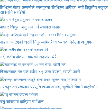
टिभिएस मोटर कम्पनीले भरतपुरमा ‘टिभिएस अर्बिटर’ नयाँ विद्युतीय स्कुटर
सार्वजनिक ग¥यो
बाघ र चितुवा अनुगमन गर्न क्यामरा जडान
दाह्रा काटिएको ध्रुर्वे निकुञ्जभित्रैः १०÷१० मिनेटमा अनुगमन
नदी तटीय क्षेत्रमा बाघको सङ्ख्या धेरै
चितवनबाट गत एक वर्षमा ८९ जना बेपत्ता, खोजी जारी
भरतपुर अस्पतालमा प्रसूति शय्या अभाव, सुत्केरी सेवा ‘म्याट्रेस’ मा
पशु चौपायमा कृत्रिम गर्भाधान