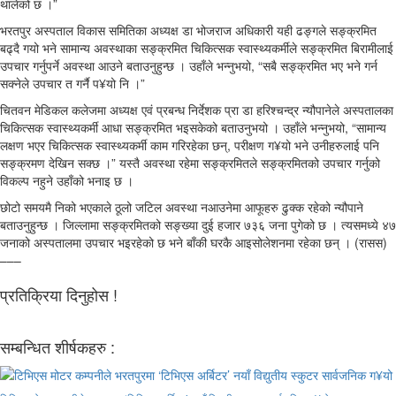
थालेको छ ।”
भरतपुर अस्पताल विकास समितिका अध्यक्ष डा भोजराज अधिकारी यही ढङ्गले सङ्क्रमित
बढ्दै गयो भने सामान्य अवस्थाका सङ्क्रमित चिकित्सक स्वास्थ्यकर्मीले सङ्क्रमित बिरामीलाई
उपचार गर्नुपर्ने अवस्था आउने बताउनुहुन्छ । उहाँले भन्नुभयो, “सबै सङ्क्रमित भए भने गर्न
सक्नेले उपचार त गर्नै प¥यो नि ।”
चितवन मेडिकल कलेजमा अध्यक्ष एवं प्रबन्ध निर्देशक प्रा डा हरिश्चन्द्र न्यौपानेले अस्पतालका
चिकित्सक स्वास्थ्यकर्मी आधा सङ्क्रमित भइसकेको बताउनुभयो । उहाँले भन्नुभयो, “सामान्य
लक्षण भएर चिकित्सक स्वास्थ्यकर्मी काम गरिरहेका छन्, परीक्षण ग¥यो भने उनीहरुलाई पनि
सङ्क्रमण देखिन सक्छ ।” यस्तै अवस्था रहेमा सङ्क्रमितले सङ्क्रमितको उपचार गर्नुको
विकल्प नहुने उहाँको भनाइ छ ।
छोटो समयमै निको भएकाले ठूलो जटिल अवस्था नआउनेमा आफूहरु ढुक्क रहेको न्यौपाने
बताउनुहुन्छ । जिल्लामा सङ्क्रमितको सङ्ख्या दुई हजार ७३६ जना पुगेको छ । त्यसमध्ये ४७
जनाको अस्पतालमा उपचार भइरहेको छ भने बाँकी घरकै आइसोलेशनमा रहेका छन् । (रासस)
–––
प्रतिक्रिया दिनुहोस !
सम्बन्धित शीर्षकहरु :