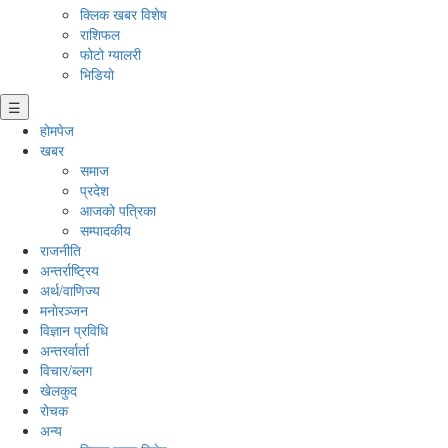
क्लिक खबर विशेष
राशिफल
फोटो ग्यालरी
भिडियो
☰
होमपेज
खबर
समाज
प्रदेश
आजको पत्रिका
सम्पादकीय
राजनीति
अन्तर्राष्ट्रिय
अर्थ/वाणिज्य
मनाेरञ्जन
विज्ञान प्रविधि
अन्तरर्वार्ता
विचार/ब्लग
खेलकुद
रोचक
अन्य