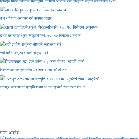
टिभिएस मोटर कम्पनीले भरतपुरमा ‘टिभिएस अर्बिटर’ नयाँ विद्युतीय स्कुटर सार्वजनिक ग¥यो
बाघ र चितुवा अनुगमन गर्न क्यामरा जडान
दाह्रा काटिएको ध्रुर्वे निकुञ्जभित्रैः १०÷१० मिनेटमा अनुगमन
नदी तटीय क्षेत्रमा बाघको सङ्ख्या धेरै
चितवनबाट गत एक वर्षमा ८९ जना बेपत्ता, खोजी जारी
भरतपुर अस्पतालमा प्रसूति शय्या अभाव, सुत्केरी सेवा ‘म्याट्रेस’ मा
ताजा अपडेट