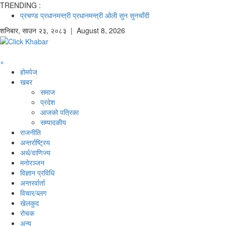
TRENDING :
प्रचण्ड
प्रधानमन्त्री
प्रधानमन्त्री ओली
सुन
सुनचाँदी
शनिबार
,
साउन
२३
,
२०८३
| August 8, 2026
×
होमपेज
खबर
समाज
प्रदेश
आजको पत्रिका
सम्पादकीय
राजनीति
अन्तर्राष्ट्रिय
अर्थ/वाणिज्य
मनाेरञ्जन
विज्ञान प्रविधि
अन्तरर्वार्ता
विचार/ब्लग
खेलकुद
रोचक
अन्य