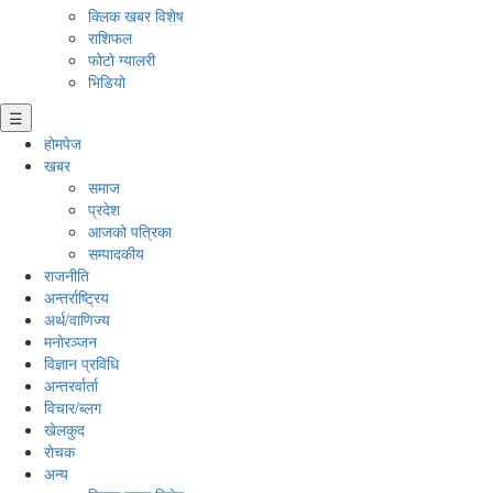
क्लिक खबर विशेष
राशिफल
फोटो ग्यालरी
भिडियो
☰
होमपेज
खबर
समाज
प्रदेश
आजको पत्रिका
सम्पादकीय
राजनीति
अन्तर्राष्ट्रिय
अर्थ/वाणिज्य
मनाेरञ्जन
विज्ञान प्रविधि
अन्तरर्वार्ता
विचार/ब्लग
खेलकुद
रोचक
अन्य