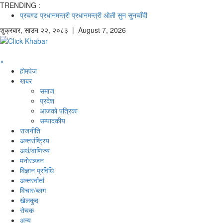
TRENDING :
प्रचण्ड
प्रधानमन्त्री
प्रधानमन्त्री ओली
सुन
सुनचाँदी
शुक्रबार
,
साउन
२२
,
२०८३
| August 7, 2026
×
होमपेज
खबर
समाज
प्रदेश
आजको पत्रिका
सम्पादकीय
राजनीति
अन्तर्राष्ट्रिय
अर्थ/वाणिज्य
मनाेरञ्जन
विज्ञान प्रविधि
अन्तरर्वार्ता
विचार/ब्लग
खेलकुद
रोचक
अन्य