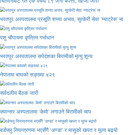
चितवनबाट गत एक वर्षमा ८९ जना बेपत्ता, खोजी जारी
भरतपुर अस्पतालमा प्रसूति शय्या अभाव, सुत्केरी सेवा ‘म्याट्रेस’ मा
पशु चौपायमा कृत्रिम गर्भाधान
भरतपुर अस्पतालमा सर्पदंशका बिरामीको मृत्यु शून्य
नेपालमा बाघको सङ्ख्या ४२९
सर्वदलीय बैठक जारी
क्यान्सर अस्पतालमा ‘केमो’ लगाउने बिरामीको चाप
बर्डफ्लु नियन्त्रणमा भएसँगै ‘अण्डा’ र मासुको खपत र मूल्य बढ्यो