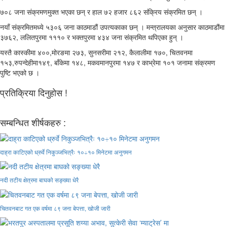
७०८ जना संक्रमणमुक्त भएका छन् र हाल ७२ हजार ८६२ संक्रिय संक्रमित छन् ।
नयाँ संक्रमितमध्ये ५३०६ जना काठमाडौं उपत्यकाका छन् । मन्त्रालयका अनुसार काठमाडौंमा
३७६२, ललितपुरमा १११० र भक्तपुरमा ४३४ जना संक्रमित थपिएका हुन् ।
यस्तै कास्कीमा ४००,मोरङमा २७३, सुनसरीमा २१२, कैलालीमा १७०, चितवनमा
१५३,रुपन्देहीमा१४९, बाँकेमा १४८, मकवमानपुरमा १४७ र काभ्रेमा १०१ जनामा संक्रमण
पुष्टि भएको छ ।
प्रतिक्रिया दिनुहोस !
सम्बन्धित शीर्षकहरु :
दाह्रा काटिएको ध्रुर्वे निकुञ्जभित्रैः १०÷१० मिनेटमा अनुगमन
नदी तटीय क्षेत्रमा बाघको सङ्ख्या धेरै
चितवनबाट गत एक वर्षमा ८९ जना बेपत्ता, खोजी जारी