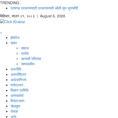
TRENDING :
प्रचण्ड
प्रधानमन्त्री
प्रधानमन्त्री ओली
सुन
सुनचाँदी
बिहिबार
,
साउन
२१
,
२०८३
| August 6, 2026
×
होमपेज
खबर
समाज
प्रदेश
आजको पत्रिका
सम्पादकीय
राजनीति
अन्तर्राष्ट्रिय
अर्थ/वाणिज्य
मनाेरञ्जन
विज्ञान प्रविधि
अन्तरर्वार्ता
विचार/ब्लग
खेलकुद
रोचक
अन्य