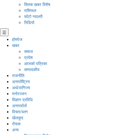
क्लिक खबर विशेष
राशिफल
फोटो ग्यालरी
भिडियो
☰
होमपेज
खबर
समाज
प्रदेश
आजको पत्रिका
सम्पादकीय
राजनीति
अन्तर्राष्ट्रिय
अर्थ/वाणिज्य
मनाेरञ्जन
विज्ञान प्रविधि
अन्तरर्वार्ता
विचार/ब्लग
खेलकुद
रोचक
अन्य