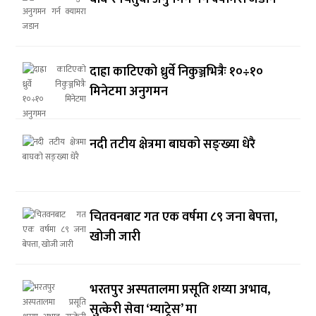
दाह्रा काटिएको ध्रुर्वे निकुञ्जभित्रैः १०÷१०
मिनेटमा अनुगमन
नदी तटीय क्षेत्रमा बाघको सङ्ख्या धेरै
चितवनबाट गत एक वर्षमा ८९ जना बेपत्ता,
खोजी जारी
भरतपुर अस्पतालमा प्रसूति शय्या अभाव,
सुत्केरी सेवा ‘म्याट्रेस’ मा