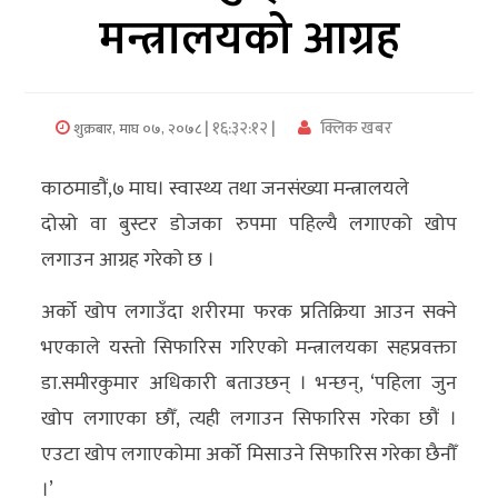
मन्त्रालयको आग्रह
अर्थ/
वाणिज्य
| १६:३२:१२ |
क्लिक खबर
शुक्रबार, माघ ०७, २०७८
मनाेरञ्जन
विज्ञान
काठमाडौं,७ माघ। स्वास्थ्य तथा जनसंख्या मन्त्रालयले
प्रविधि
दोस्रो वा बुस्टर डोजका रुपमा पहिल्यै लगाएको खोप
लगाउन आग्रह गरेको छ ।
अन्तरर्वार्ता
अर्को खोप लगाउँदा शरीरमा फरक प्रतिक्रिया आउन सक्ने
विचार/
भएकाले यस्तो सिफारिस गरिएको मन्त्रालयका सहप्रवक्ता
ब्लग
डा.समीरकुमार अधिकारी बताउछन् । भन्छन्, ‘पहिला जुन
खेलकुद
खोप लगाएका छौँ, त्यही लगाउन सिफारिस गरेका छौं ।
एउटा खोप लगाएकोमा अर्को मिसाउने सिफारिस गरेका छैनौँ
रोचक
।’