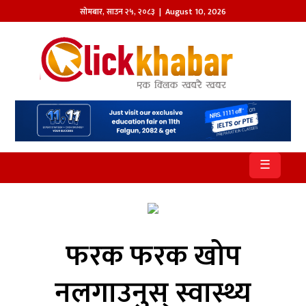
सोमबार
,
साउन
२५
,
२०८३
| August 10, 2026
होमपेज
खबर
समाज
प्रदेश
☰
आजको
पत्रिका
सम्पादकीय
फरक फरक खोप
राजनीति
नलगाउनुस् स्वास्थ्य
अन्तर्राष्ट्रिय