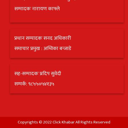
सम्पादकः नारायण काफ्ले
प्रधान सम्पादकः सनद अधिकारी
समाचार प्रमुख : अम्विका बन्जाडे
सह-सम्पादकः प्रदिप सुवेदी
सम्पर्क: ९८५५०५४१३५
Copyrights © 2022 Click Khabar All Rights Reserved