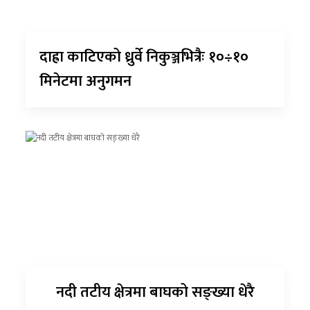
दाह्रा काटिएको ध्रुर्वे निकुञ्जभित्रैः १०÷१०
मिनेटमा अनुगमन
नदी तटीय क्षेत्रमा बाघको सङ्ख्या धेरै