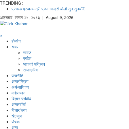
TRENDING :
प्रचण्ड
प्रधानमन्त्री
प्रधानमन्त्री ओली
सुन
सुनचाँदी
आइतबार
,
साउन
२४
,
२०८३
| August 9, 2026
×
होमपेज
खबर
समाज
प्रदेश
आजको पत्रिका
सम्पादकीय
राजनीति
अन्तर्राष्ट्रिय
अर्थ/वाणिज्य
मनाेरञ्जन
विज्ञान प्रविधि
अन्तरर्वार्ता
विचार/ब्लग
खेलकुद
रोचक
अन्य