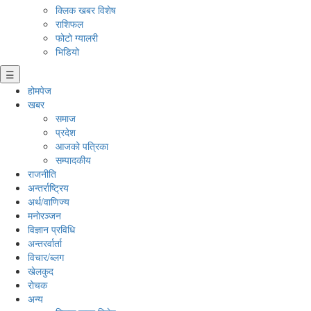
क्लिक खबर विशेष
राशिफल
फोटो ग्यालरी
भिडियो
☰
होमपेज
खबर
समाज
प्रदेश
आजको पत्रिका
सम्पादकीय
राजनीति
अन्तर्राष्ट्रिय
अर्थ/वाणिज्य
मनाेरञ्जन
विज्ञान प्रविधि
अन्तरर्वार्ता
विचार/ब्लग
खेलकुद
रोचक
अन्य