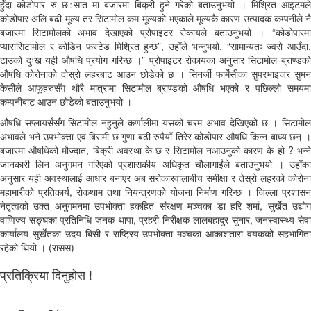
हुँदा कोडोपार रु छ÷सात मा बजारमा बिक्री हुने गरेको बताउनुभयो । मिश्रित आइटमले
कोडोपार अलि बढी मूल्य तर सिटामोल कम मूल्यको भएकाले मूल्यकै कारण उत्पादक कम्पनीले नै
बजारमा सिटामोलको अभाव देखाएको प्रोपाइटर रोकायले बताउनुभयो । “कोडोपारमा
प्यारासिटामोल र कोडिन फस्टेड मिश्रित हुन्छ”, उहाँले भन्नुभयो, “सामान्यतः ज्वरो आउँदा,
टाउको दुःख यही औषधि प्रयोग गरिन्छ ।” प्रोपाइटर रोकायका अनुसार सिटामोल ब्राण्डको
औषधि कोरोनाको दोस्रो लहरबाट आउन छोडेको छ । सिनर्जी फार्मेसीका सुपरभाइजर सुमन
केसीले आफूहरुसँग थौरै मात्रामा सिटामोल ब्राण्डको औषधि भएको र पछिल्लो समयमा
कम्पनीबाट आउन छोडेको बताउनुभयो ।
औषधि सप्लायर्ससँग सिटामोल नहुनुले कर्णालीमा यसको चरम अभाव देखिएको छ । सिटामोल
अभावले भने उपभोक्ता एवं बिरामी छ गुणा बढी रुपैयाँ तिरेर कोडोपार औषधि किन्न बाध्य छन् ।
बजारमा औषधिको मौज्दात, बिक्री अवस्था के छ र सिटामोल नआउनुको कारण के हो ? भन्ने
जानकारी लिन अनुगमन गरिएको प्रशासकीय अधिकृत चौलागाईंले बताउनुभयो । उहाँका
अनुसार यही अवस्थालाई आधार बनाएर अब सरोकारवालाबीच समीक्षा र तेस्रो लहरको कोरोना
महामारीको प्रतिकार्य, रोकथाम तथा नियन्त्रणको योजना निर्माण गरिन्छ । जिल्ला प्रशासन
नेतृत्वको उक्त अनुगमनमा उपभोक्ता हकहित संरक्षण मञ्चका डा हरि शर्मा, सुर्खेत उद्योग
वाणिज्य सङ्घका प्रतिनिधि जनक थापा, प्रहरी निरीक्षक लालबहादुर सुनार, जनस्वास्थ्य सेवा
कार्यालय सुर्खेतका उदय बिसी र राष्ट्रिय उपभोक्ता मञ्चका आकाशतारा वयकको सहभागिता
रहेको थियो । (रासस)
प्रतिक्रिया दिनुहोस !