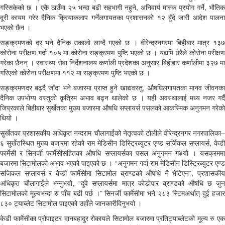
गरिसकेको छ । एकै ठाउँमा २५ भन्दा बढी सहभागी नहुने, अनिवार्य मास्क प्रयोग गर्ने, भौतिक
दूरी कायम गरेर दैनिक क्रियाकलाप गर्नेलगायतका प्रशासनको १२ बुँदे जारी आदेश पालना
भएको छैन ।
सङ्क्रमणको दर भने दैनिक उकालो लाग्दै गएको छ । वीरेन्द्रनगरमा बिहीबार मात्र १३७
कोरोना परीक्षण गर्दा १०५ मा कोरोना सङ्क्रमण पुष्टि भएको छ । यद्यपि धेरैले कोरोना परीक्षण
गरेका छैनन् । स्वास्थ्य सेवा निर्देशनालय कर्णाली प्रदेशका अनुसार बिहीबार कर्णालीमा ३२७ मा
गरिएको कोरोना परीक्षणमा ११२ मा सङ्क्रमण पुष्टि भएको छ ।
सङ्क्रमणदर बढ्दै जाँदा भने बजारमा प्राप्त हुने खाद्यवस्तु, औषधिलगायतका मानव जीवनका
दैनिक उपभोग्य वस्तुको कृत्रिम अभाव बढ्न थालेको छ । यही अवस्थालाई मध्य नजर गर्दै
जिप्रकाले बिहीबार सुर्खेतका मुख्य बजारमा औषधि सप्लायर्स पसलको आकस्मिक अनुगमन गरेको
थियो ।
सुर्खेतका प्रशासकीय अधिकृत नन्दराम चौलागाईंको नेतृत्वको टोलीले वीरेन्द्रनगर नगरपालिका–
६ सुर्खेतस्थित मुख्य बजारमा रहेको राम मेडिसीन डिस्ट्रिब्युटर एण्ड सर्जिकल सप्लायर्स, केडी
फार्मेसी र सिनर्जी फार्मेसीसहितका औषधि सप्लायर्सका पसल अनुगमन ग¥यो । यसक्रममा
बजारमा सिटामोलको अभाव भएको पाइएको छ । “अनुगमन गर्दा राम मेडिसीन डिस्ट्रिब्युटर एण्ड
सजिकल सप्लायर्स र केडी फार्मेसीमा सिटामोल ब्राण्डको औषधि नै भेटिएन”, प्रशासकीय
अधिकृत चौलागाईंले भन्नुभयो, “दुवै सप्लायर्समा मात्र कोडोपार ब्राण्डको औषधि छ जुन
सिटामोलको मूल्यभन्दा रु पाँच बढी पर्छ ।” सिनर्जी फार्मेसीमा भने २८३ स्टिमअर्थात् दुई हजार
८३० ट्याब्लेट सिटामोल पाइएको उहाँले जानकारीदिनुभयो ।
केडी फार्मेसीका प्रोपाइटर दानबहादुर रोकायले सिटामोल बजारमा प्रतिट्याब्लेटको मूल्य रु एक