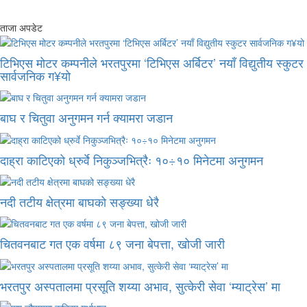
ताजा अपडेट
टिभिएस मोटर कम्पनीले भरतपुरमा ‘टिभिएस अर्बिटर’ नयाँ विद्युतीय स्कुटर
सार्वजनिक ग¥यो
बाघ र चितुवा अनुगमन गर्न क्यामरा जडान
दाह्रा काटिएको ध्रुर्वे निकुञ्जभित्रैः १०÷१० मिनेटमा अनुगमन
नदी तटीय क्षेत्रमा बाघको सङ्ख्या धेरै
चितवनबाट गत एक वर्षमा ८९ जना बेपत्ता, खोजी जारी
भरतपुर अस्पतालमा प्रसूति शय्या अभाव, सुत्केरी सेवा ‘म्याट्रेस’ मा