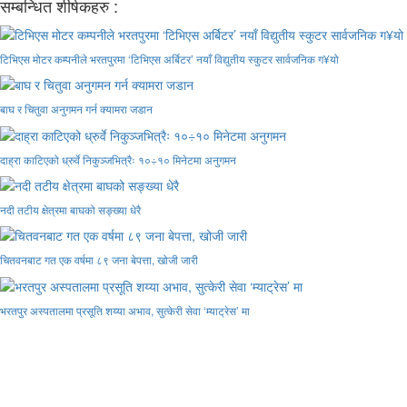
सम्बन्धित शीर्षकहरु :
टिभिएस मोटर कम्पनीले भरतपुरमा ‘टिभिएस अर्बिटर’ नयाँ विद्युतीय स्कुटर सार्वजनिक ग¥यो
बाघ र चितुवा अनुगमन गर्न क्यामरा जडान
दाह्रा काटिएको ध्रुर्वे निकुञ्जभित्रैः १०÷१० मिनेटमा अनुगमन
नदी तटीय क्षेत्रमा बाघको सङ्ख्या धेरै
चितवनबाट गत एक वर्षमा ८९ जना बेपत्ता, खोजी जारी
भरतपुर अस्पतालमा प्रसूति शय्या अभाव, सुत्केरी सेवा ‘म्याट्रेस’ मा