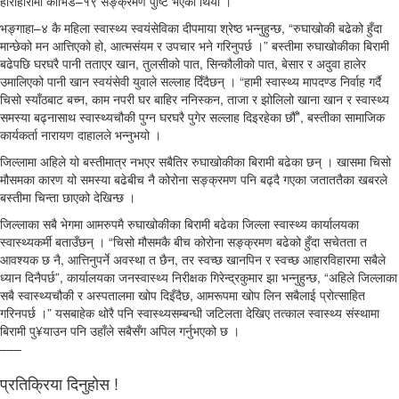
हाराहारीमा कोभिड–१९ सङ्क्रमण पुष्टि भएको थियो ।”
भङ्गाहा–४ कै महिला स्वास्थ्य स्वयंसेविका दीपमाया श्रेष्ठ भन्नुहुन्छ, “रुघाखोकी बढेको हुँदा
मान्छेको मन आत्तिएको हो, आत्मसंयम र उपचार भने गरिनुपर्छ ।” बस्तीमा रुघाखोकीका बिरामी
बढेपछि घरघरै पानी तताएर खान, तुलसीको पात, सिन्कौलीको पात, बेसार र अदुवा हालेर
उमालिएको पानी खान स्वयंसेवी युवाले सल्लाह दिँदैछन् । “हामी स्वास्थ्य मापदण्ड निर्वाह गर्दै
चिसो स्याँठबाट बच्न, काम नपरी घर बाहिर ननिस्कन, ताजा र झोलिलो खाना खान र स्वास्थ्य
समस्या बढ्नासाथ स्वास्थ्यचौकी पुग्न घरघरै पुगेर सल्लाह दिइरहेका छौँ”, बस्तीका सामाजिक
कार्यकर्ता नारायण दाहालले भन्नुभयो ।
जिल्लामा अहिले यो बस्तीमात्र नभएर सबैतिर रुघाखोकीका बिरामी बढेका छन् । खासमा चिसो
मौसमका कारण यो समस्या बढेबीच नै कोरोना सङ्क्रमण पनि बढ्दै गएका जताततैका खबरले
बस्तीमा चिन्ता छाएको देखिन्छ ।
जिल्लाका सबै भेगमा आमरुपमै रुघाखोकीका बिरामी बढेका जिल्ला स्वास्थ्य कार्यालयका
स्वास्थ्यकर्मी बताउँछन् । “चिसो मौसमकै बीच कोरोना सङ्क्रमण बढेको हुँदा सचेतता त
आवश्यक छ नै, आत्तिनुपर्ने अवस्था त छैन, तर स्वच्छ खानपिन र स्वच्छ आहारविहारमा सबैले
ध्यान दिनैपर्छ”, कार्यालयका जनस्वास्थ्य निरीक्षक गिरेन्द्रकुमार झा भन्नुहुन्छ, “अहिले जिल्लाका
सबै स्वास्थ्यचौकी र अस्पतालमा खोप दिइँदैछ, आमरूपमा खोप लिन सबैलाई प्रोत्साहित
गरिनपर्छ ।” यसबाहेक थोरै पनि स्वास्थ्यसम्बन्धी जटिलता देखिए तत्काल स्वास्थ्य संस्थामा
बिरामी पु¥याउन पनि उहाँले सबैसँग अपिल गर्नुभएको छ ।
–––
प्रतिक्रिया दिनुहोस !