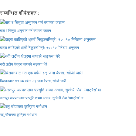
सम्बन्धित शीर्षकहरु :
बाघ र चितुवा अनुगमन गर्न क्यामरा जडान
दाह्रा काटिएको ध्रुर्वे निकुञ्जभित्रैः १०÷१० मिनेटमा अनुगमन
नदी तटीय क्षेत्रमा बाघको सङ्ख्या धेरै
चितवनबाट गत एक वर्षमा ८९ जना बेपत्ता, खोजी जारी
भरतपुर अस्पतालमा प्रसूति शय्या अभाव, सुत्केरी सेवा ‘म्याट्रेस’ मा
पशु चौपायमा कृत्रिम गर्भाधान