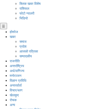
क्लिक खबर विशेष
राशिफल
फोटो ग्यालरी
भिडियो
☰
होमपेज
खबर
समाज
प्रदेश
आजको पत्रिका
सम्पादकीय
राजनीति
अन्तर्राष्ट्रिय
अर्थ/वाणिज्य
मनाेरञ्जन
विज्ञान प्रविधि
अन्तरर्वार्ता
विचार/ब्लग
खेलकुद
रोचक
अन्य