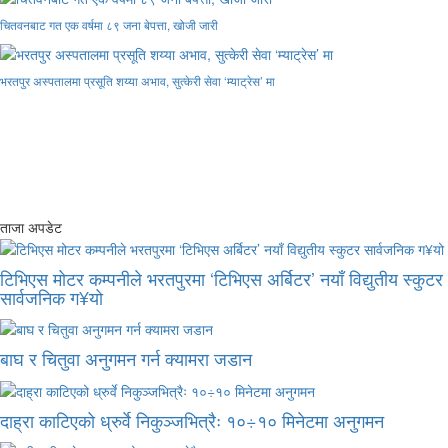
चितवनबाट गत एक वर्षमा ८९ जना बेपत्ता, खोजी जारी
भरतपुर अस्पतालमा प्रसूति शय्या अभाव, सुत्केरी सेवा ‘म्याट्रेस’ मा
ताजा अपडेट
टिभिएस मोटर कम्पनीले भरतपुरमा ‘टिभिएस अर्बिटर’ नयाँ विद्युतीय स्कुटर
सार्वजनिक ग¥यो
बाघ र चितुवा अनुगमन गर्न क्यामरा जडान
दाह्रा काटिएको ध्रुर्वे निकुञ्जभित्रैः १०÷१० मिनेटमा अनुगमन