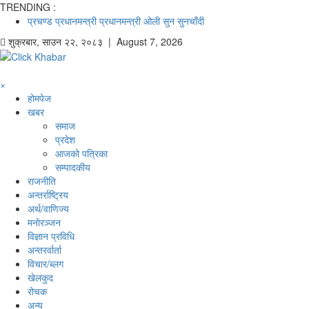
TRENDING :
प्रचण्ड
प्रधानमन्त्री
प्रधानमन्त्री ओली
सुन
सुनचाँदी
शुक्रबार
,
साउन
२२
,
२०८३
| August 7, 2026
×
होमपेज
खबर
समाज
प्रदेश
आजको पत्रिका
सम्पादकीय
राजनीति
अन्तर्राष्ट्रिय
अर्थ/वाणिज्य
मनाेरञ्जन
विज्ञान प्रविधि
अन्तरर्वार्ता
विचार/ब्लग
खेलकुद
रोचक
अन्य