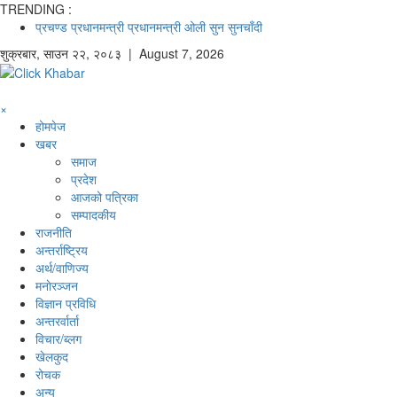
TRENDING :
प्रचण्ड
प्रधानमन्त्री
प्रधानमन्त्री ओली
सुन
सुनचाँदी
शुक्रबार
,
साउन
२२
,
२०८३
| August 7, 2026
×
होमपेज
खबर
समाज
प्रदेश
आजको पत्रिका
सम्पादकीय
राजनीति
अन्तर्राष्ट्रिय
अर्थ/वाणिज्य
मनाेरञ्जन
विज्ञान प्रविधि
अन्तरर्वार्ता
विचार/ब्लग
खेलकुद
रोचक
अन्य