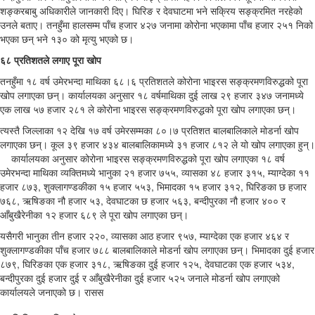
शङ्करबाबु अधिकारीले जानकारी दिए। घिरिङ र देवघाटमा भने सक्रिय सङ्क्रमित नरहेको
उनले बताए। तनहुँमा हालसम्म पाँच हजार ४२७ जनामा कोरोना भएकामा पाँच हजार २५१ निको
भएका छन् भने १३० को मृत्यु भएको छ।
६८ प्रतिशतले लगाए पूरा खोप
तनहुँमा १८ वर्ष उमेरभन्दा माथिका ६८।६ प्रतिशतले कोरोना भाइरस सङ्क्रमणविरुद्धको पूरा
खोप लगाएका छन्। कार्यालयका अनुसार १८ वर्षमाथिका दुई लाख २९ हजार ३४७ जनामध्ये
एक लाख ५७ हजार २८१ ले कोरोना भाइरस सङ्क्रमणविरुद्धको पूरा खोप लगाएका छन्।
त्यस्तै जिल्लाका १२ देखि १७ वर्ष उमेरसम्मका ८०।७ प्रतिशत बालबालिकाले मोडर्ना खोप
लगाएका छन्। कूल ३९ हजार ४३४ बालबालिकामध्ये ३१ हजार ८१२ ले यो खोप लगाएका हुन्।
कार्यालयका अनुसार कोरोना भाइरस सङ्क्रमणविरुद्धको पूरा खोप लगाएका १८ वर्ष
उमेरभन्दा माथिका व्यक्तिमध्ये भानुका २१ हजार ७५५, व्यासका ४८ हजार ३१५, म्याग्देका ११
हजार ८७३, शुक्लागण्डकीका १५ हजार ५५३, भिमादका १५ हजार ३१२, घिरिङका छ हजार
७६८, ऋषिङका नौ हजार ५३, देवघाटका छ हजार ५६३, बन्दीपुरका नौ हजार ४०० र
आँबुखैरेनीका १२ हजार ६८९ ले पूरा खोप लगाएका छन्।
यसैगरी भानुका तीन हजार २२०, व्यासका आठ हजार ९५७, म्याग्देका एक हजार ४६४ र
शुक्लागण्डकीका पाँच हजार ७८८ बालबालिकाले मोडर्ना खोप लगाएका छन्। भिमादका दुई हजार
८७९, घिरिङका एक हजार ३१८, ऋषिङका दुई हजार १२५, देवघाटका एक हजार ५३४,
बन्दीपुरका दुई हजार दुई र आँबुखैरेनीका दुई हजार ५२५ जनाले मोडर्ना खोप लगाएको
कार्यालयले जनाएको छ। रासस