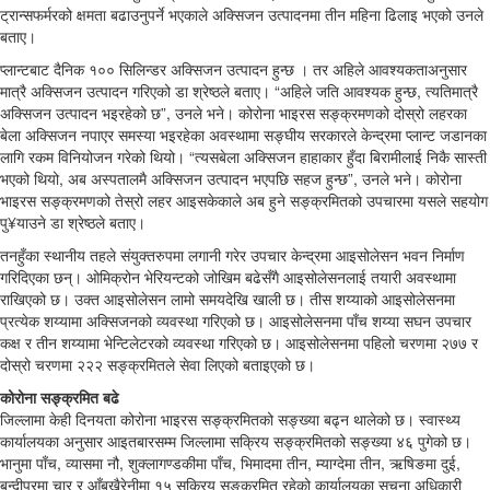
ट्रान्सफर्मरको क्षमता बढाउनुपर्ने भएकाले अक्सिजन उत्पादनमा तीन महिना ढिलाइ भएको उनले
बताए।
प्लान्टबाट दैनिक १०० सिलिन्डर अक्सिजन उत्पादन हुन्छ । तर अहिले आवश्यकताअनुसार
मात्रै अक्सिजन उत्पादन गरिएको डा श्रेष्ठले बताए। “अहिले जति आवश्यक हुन्छ, त्यतिमात्रै
अक्सिजन उत्पादन भइरहेको छ”, उनले भने। कोरोना भाइरस सङ्क्रमणको दोस्रो लहरका
बेला अक्सिजन नपाएर समस्या भइरहेका अवस्थामा सङ्घीय सरकारले केन्द्रमा प्लान्ट जडानका
लागि रकम विनियोजन गरेको थियो। “त्यसबेला अक्सिजन हाहाकार हुँदा बिरामीलाई निकै सास्ती
भएको थियो, अब अस्पतालमै अक्सिजन उत्पादन भएपछि सहज हुन्छ”, उनले भने। कोरोना
भाइरस सङ्क्रमणको तेस्रो लहर आइसकेकाले अब हुने सङ्क्रमितको उपचारमा यसले सहयोग
पु¥याउने डा श्रेष्ठले बताए।
तनहुँका स्थानीय तहले संयुक्तरुपमा लगानी गरेर उपचार केन्द्रमा आइसोलेसन भवन निर्माण
गरिदिएका छन्। ओमिक्रोन भेरियन्टको जोखिम बढेसँगै आइसोलेसनलाई तयारी अवस्थामा
राखिएको छ। उक्त आइसोलेसन लामो समयदेखि खाली छ। तीस शय्याको आइसोलेसनमा
प्रत्येक शय्यामा अक्सिजनको व्यवस्था गरिएको छ। आइसोलेसनमा पाँच शय्या सघन उपचार
कक्ष र तीन शय्यामा भेन्टिलेटरको व्यवस्था गरिएको छ। आइसोलेसनमा पहिलो चरणमा २७७ र
दोस्रो चरणमा २२२ सङ्क्रमितले सेवा लिएको बताइएको छ।
कोरोना सङ्क्रमित बढे
जिल्लामा केही दिनयता कोरोना भाइरस सङ्क्रमितको सङ्ख्या बढ्न थालेको छ। स्वास्थ्य
कार्यालयका अनुसार आइतबारसम्म जिल्लामा सक्रिय सङ्क्रमितको सङ्ख्या ४६ पुगेको छ।
भानुमा पाँच, व्यासमा नौ, शुक्लागण्डकीमा पाँच, भिमादमा तीन, म्याग्देमा तीन, ऋषिङमा दुई,
बन्दीपुरमा चार र आँबुखैरेनीमा १५ सक्रिय सङ्क्रमित रहेको कार्यालयका सूचना अधिकारी