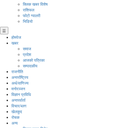
क्लिक खबर विशेष
राशिफल
फोटो ग्यालरी
भिडियो
☰
होमपेज
खबर
समाज
प्रदेश
आजको पत्रिका
सम्पादकीय
राजनीति
अन्तर्राष्ट्रिय
अर्थ/वाणिज्य
मनाेरञ्जन
विज्ञान प्रविधि
अन्तरर्वार्ता
विचार/ब्लग
खेलकुद
रोचक
अन्य