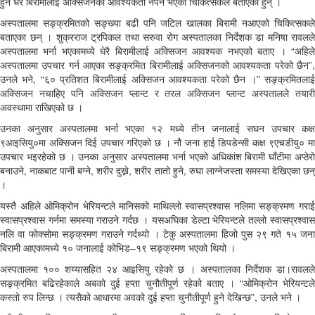
हुने धेरै बिरामीलाई अक्सिजनको आवश्यकता नपर्ने भएको चिकित्सकले बताएका हुन् ।
अस्पतालमा सङ्क्रमितको सङ्ख्या बढी पनि जटिल खालका बिरामी नआएको चिकित्सकले
बताएका छन् । शुक्रराज ट्रपिकल तथा सरुवा रोग अस्पतालका निर्देशक डा मनिषा रावलले
अस्पतालमा भर्ना भएकामध्ये धेरै बिरामीलाई अक्सिजन आवश्यक नभएको बताए । “अहिले
अस्पतालमा उपचार गर्न आएका सङ्क्रमित बिरामीलाई अक्सिजनको आवश्यकता परेको छैन”,
उनले भने, “६० प्रतिशत बिरामीलाई अक्सिजन आवश्यकता परेको छैन ।” सङ्क्रमितलाई
अक्सिजन नचाहिए पनि अक्सिजन प्लान्ट र तरल अक्सिजन प्लान्ट अस्पतालले तयारी
अवस्थामा राखिएको छ ।
उनका अनुसार अस्पतालमा भर्ना भएका १२ मध्ये तीन जनालाई सघन उपचार कक्ष
९आइसियु०मा अक्सिजन दिई उपचार गरिएको छ । नौ जना हाई डिपडेन्सी कक्ष ९एचडीयु० मा
उपचार भइरहेको छ । उनका अनुसार अस्पतालमा भर्ना भएको अधिकांश बिरामी घाँटीमा अप्ठेरो
बनाउने, नाकबाट पानी बग्ने, शरीर दुख्ने, शरीर तातो हुने, रुघा लाग्नेजस्ता समस्या देखिएका छन्
।
यस्तै अहिले ओमिक्रोन भेरियन्टले मानिसको माथिल्लो स्वासप्रश्वास नलिमा सङ्क्रमण गराई
स्वासप्रश्वास गर्नमा समस्या गराउने गर्दछ । यसअघिका डेल्टा भेरियन्टले तल्लो स्वासप्रश्वास
नलि वा फोक्सोमा सङ्क्रमण गराउने गर्दथ्यो । टेकु अस्पतालमा हिजो पुस २९ गते १५ जना
बिरामी आएकामध्ये १० जनालाई कोभिड–१९ सङ्क्रमण भएको थियो ।
अस्पतालमा १०० शय्यासहित २४ आइसियु रहेको छ । अस्पतालका निर्देशक डा।रावलले
सङ्क्रमित बढिरहेकाले अबको दुई हप्ता चुनौतीपूर्ण रहेको बताए । “ओमिक्रोन भेरियन्टले
कस्तो रुप लिन्छ । त्यसैको आधारमा अवको दुई हप्ता चुनौतीपूर्ण हुने देखिन्छ”, उनले भने ।