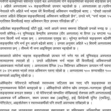
यसैगरी बलम्बुस्थित सशस्त्र प्रहरी बल अस्पतालमा पनि सङ्क्रमितको सङ्ख्या बढिरहेका छन्
। अहिले अस्पतालमा ५५ सङ्क्रमितको उपचार भइरहेको छ । अस्पतालका डा।प्रविन
नेपालले पनि अहिले भर्ना भएका धेरै बिरामीलाई अक्सिजन नचाहिएको बताए । “दोस्रो लहरको
जस्ता अहिले देखिएका सङ्क्रमितलाई अक्सिजन चाहिएको छैन”, उनले भने, “भर्ना भएका १५
प्रतिशत बिरामीलाई मात्र अक्सिजन दिएर उपचार गरिरहेका छौँ ।”
अहिलेका सङ्क्रमितलाई घाँटी दुख्ने, ज्वरो आउने जस्ता समस्या देखिएको उनको भनाइ छ ।
यस्तै कोभिड–१९ युनिफाइड केन्द्रीय अस्पताल (वीर अस्पताल) मा विगत २४ घण्टामा १४
जना बिरामी भर्ना भएका छन् । अस्पतालका प्रमुख डा। भूपेन्द्र बस्नेतले सङ्क्रमण बढेसँगै
सङ्क्रमित पनि भर्ना हुन आउने बढेको बताए । उनका अनुसार अहिले ५२ बिरामी अस्पतालमा
उपचाररत छन् । तीमध्ये नौ जना आइसियुमा उपचार भइरहेको छ ।
सरकारले कोरोना भाइरस सङ्क्रमितको उपचार गर्न भनेर गत वर्ष युनिफाइड अस्पताल
सञ्चालनमा ल्याएको हो । उनले अहिलेसम्म भर्ना भएका धेरै बिरामीलाई अक्सिजनको
आवश्यकता नपरेको बताए । अस्पतालमा दैनिक २५० सिलिन्डर अक्सिजन उत्पादन गर्ने प्लान्ट
र २० टन क्षमता भएको तरल अक्सिजन प्लान्ट रहेको छ । अस्पतालमा ५०० शय्यासहित १००
शय्याको आइसियु रहेको छ ।
ओमिक्रोन भेरियन्टले मानिसको स्वास्थ्यमा जटिलता कम गराए पनि सङ्क्रामक दर
गुणात्मकरुपमा फैलिने बताइएको छ । ओमिक्रोनले कोरोना खोप लगाएका÷नलगाएका दुवैलाई
सङ्क्रामक बनाउन सक्दछ । यो भेरियन्टको सम्भावित जोखिमलाई रोक्नका लागि अस्पताललाई
आवश्यक पर्ने अक्सिजन, सघन उपचार कक्ष (आइसियु), हाई डिपेडेन्सी युनिट (एचडियु),
भेन्टिलेटर, आइसोलेसन र स्वास्थ्यकर्मीको पनि तयारी अवस्थामा राखिएको छ ।
स्वास्थ्य तथा जनसङ्ख्या मन्त्रालयका सहप्रवक्ता डा समिरकुमार अधिकारीका अनुसार