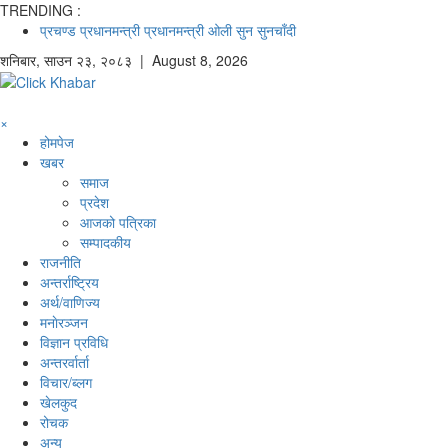
TRENDING :
प्रचण्ड
प्रधानमन्त्री
प्रधानमन्त्री ओली
सुन
सुनचाँदी
शनिबार
,
साउन
२३
,
२०८३
| August 8, 2026
×
होमपेज
खबर
समाज
प्रदेश
आजको पत्रिका
सम्पादकीय
राजनीति
अन्तर्राष्ट्रिय
अर्थ/वाणिज्य
मनाेरञ्जन
विज्ञान प्रविधि
अन्तरर्वार्ता
विचार/ब्लग
खेलकुद
रोचक
अन्य