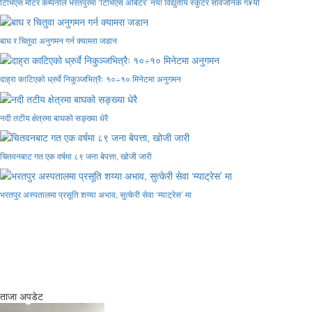
टिभिएस मोटर कम्पनीले भरतपुरमा ‘टिभिएस अर्बिटर’ नयाँ विद्युतीय स्कुटर सार्वजनिक ग¥यो
बाघ र चितुवा अनुगमन गर्न क्यामरा जडान
दाह्रा काटिएको ध्रुर्वे निकुञ्जभित्रैः १०÷१० मिनेटमा अनुगमन
नदी तटीय क्षेत्रमा बाघको सङ्ख्या धेरै
चितवनबाट गत एक वर्षमा ८९ जना बेपत्ता, खोजी जारी
भरतपुर अस्पतालमा प्रसूति शय्या अभाव, सुत्केरी सेवा ‘म्याट्रेस’ मा
ताजा अपडेट