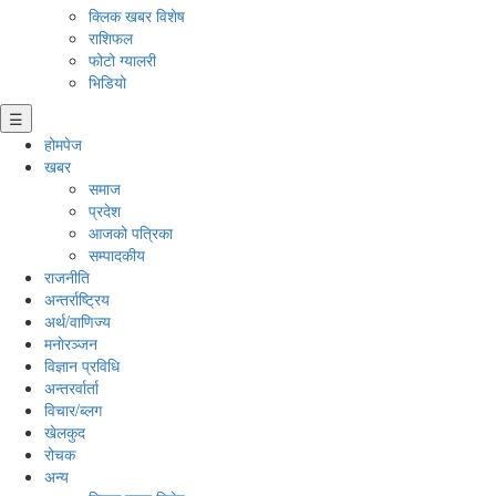
क्लिक खबर विशेष
राशिफल
फोटो ग्यालरी
भिडियो
☰
होमपेज
खबर
समाज
प्रदेश
आजको पत्रिका
सम्पादकीय
राजनीति
अन्तर्राष्ट्रिय
अर्थ/वाणिज्य
मनाेरञ्जन
विज्ञान प्रविधि
अन्तरर्वार्ता
विचार/ब्लग
खेलकुद
रोचक
अन्य