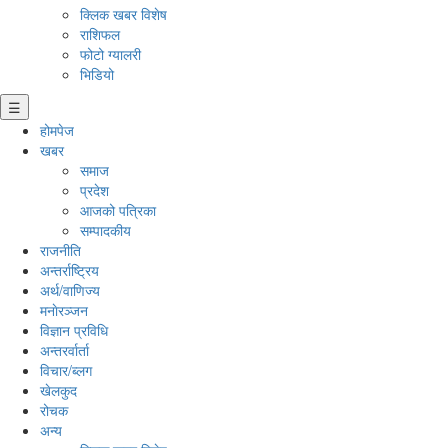
क्लिक खबर विशेष
राशिफल
फोटो ग्यालरी
भिडियो
☰
होमपेज
खबर
समाज
प्रदेश
आजको पत्रिका
सम्पादकीय
राजनीति
अन्तर्राष्ट्रिय
अर्थ/वाणिज्य
मनाेरञ्जन
विज्ञान प्रविधि
अन्तरर्वार्ता
विचार/ब्लग
खेलकुद
रोचक
अन्य