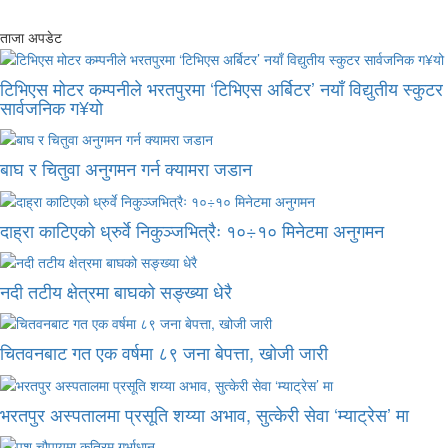
ताजा अपडेट
टिभिएस मोटर कम्पनीले भरतपुरमा ‘टिभिएस अर्बिटर’ नयाँ विद्युतीय स्कुटर
सार्वजनिक ग¥यो
बाघ र चितुवा अनुगमन गर्न क्यामरा जडान
दाह्रा काटिएको ध्रुर्वे निकुञ्जभित्रैः १०÷१० मिनेटमा अनुगमन
नदी तटीय क्षेत्रमा बाघको सङ्ख्या धेरै
चितवनबाट गत एक वर्षमा ८९ जना बेपत्ता, खोजी जारी
भरतपुर अस्पतालमा प्रसूति शय्या अभाव, सुत्केरी सेवा ‘म्याट्रेस’ मा