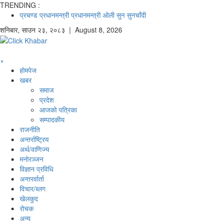
TRENDING :
प्रचण्ड
प्रधानमन्त्री
प्रधानमन्त्री ओली
सुन
सुनचाँदी
शनिबार
,
साउन
२३
,
२०८३
| August 8, 2026
×
होमपेज
खबर
समाज
प्रदेश
आजको पत्रिका
सम्पादकीय
राजनीति
अन्तर्राष्ट्रिय
अर्थ/वाणिज्य
मनाेरञ्जन
विज्ञान प्रविधि
अन्तरर्वार्ता
विचार/ब्लग
खेलकुद
रोचक
अन्य