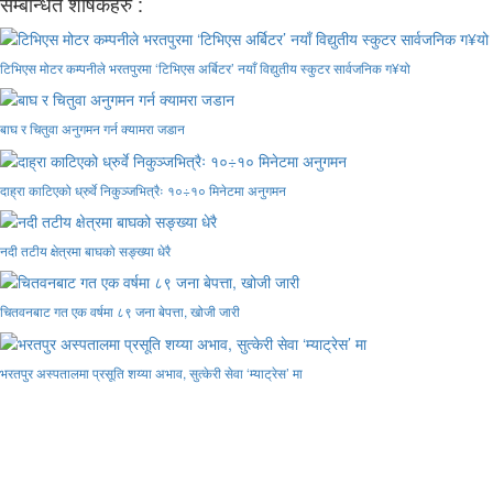
सम्बन्धित शीर्षकहरु :
टिभिएस मोटर कम्पनीले भरतपुरमा ‘टिभिएस अर्बिटर’ नयाँ विद्युतीय स्कुटर सार्वजनिक ग¥यो
बाघ र चितुवा अनुगमन गर्न क्यामरा जडान
दाह्रा काटिएको ध्रुर्वे निकुञ्जभित्रैः १०÷१० मिनेटमा अनुगमन
नदी तटीय क्षेत्रमा बाघको सङ्ख्या धेरै
चितवनबाट गत एक वर्षमा ८९ जना बेपत्ता, खोजी जारी
भरतपुर अस्पतालमा प्रसूति शय्या अभाव, सुत्केरी सेवा ‘म्याट्रेस’ मा