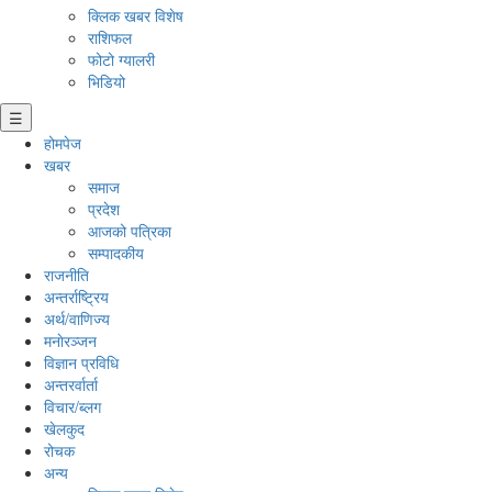
क्लिक खबर विशेष
राशिफल
फोटो ग्यालरी
भिडियो
☰
होमपेज
खबर
समाज
प्रदेश
आजको पत्रिका
सम्पादकीय
राजनीति
अन्तर्राष्ट्रिय
अर्थ/वाणिज्य
मनाेरञ्जन
विज्ञान प्रविधि
अन्तरर्वार्ता
विचार/ब्लग
खेलकुद
रोचक
अन्य