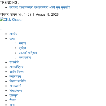
TRENDING :
प्रचण्ड
प्रधानमन्त्री
प्रधानमन्त्री ओली
सुन
सुनचाँदी
शनिबार
,
साउन
२३
,
२०८३
| August 8, 2026
×
होमपेज
खबर
समाज
प्रदेश
आजको पत्रिका
सम्पादकीय
राजनीति
अन्तर्राष्ट्रिय
अर्थ/वाणिज्य
मनाेरञ्जन
विज्ञान प्रविधि
अन्तरर्वार्ता
विचार/ब्लग
खेलकुद
रोचक
अन्य