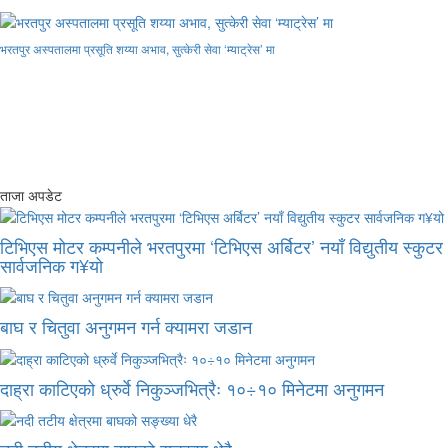
भरतपुर अस्पतालमा प्रसूति शय्या अभाव, सुत्केरी सेवा ‘म्याट्रेस’ मा
ताजा अपडेट
टिभिएस मोटर कम्पनीले भरतपुरमा ‘टिभिएस अर्बिटर’ नयाँ विद्युतीय स्कुटर
सार्वजनिक ग¥यो
बाघ र चितुवा अनुगमन गर्न क्यामरा जडान
दाह्रा काटिएको ध्रुर्वे निकुञ्जभित्रैः १०÷१० मिनेटमा अनुगमन