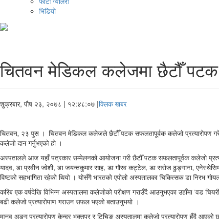
फोटो ग्यालरी
भिडियो
चितवन मेडिकल कलेजमा छैटौँ पटक 
शुक्रबार, पौष २३, २०७८
| १२:४८:०७ |
क्लिक खबर
चितवन, २३ पुस । चितवन मेडिकल कलेजले छैटौँ पटक सफलतापूर्वक कलेजो प्रत्यारोपण गरेक
कलेजो दान गर्नुभएको हो ।
अस्पतालले आज यहाँ पत्रकार सम्मेलनको आयोजना गरी छैटौँ पटक सफलतापूर्वक कलेजो प्रत्
यादव, डा प्रवीन जोशी, डा जयन्तकुमार साह, डा गौरव कट्टेल, डा सरोज ढुङ्गाना, एनेस्थेसियो
विष्टको सहभागिता रहेको थियो । योसँगै भारतको एपोलो अस्पतालका चिकित्सक डा निरभ गोयल,
करिब एक वर्षदेखि विभिन्न अस्पतालमा कलेजोको परीक्षण गराउँदै आउनुभएका उहाँमा ‘वड चियरी सि
बढी कलेजो प्रत्यारोपाण गराउन सफल भएको बताउनुभयो ।
मानव अङ्ग प्रत्यारोपण केन्द्र भक्तपुर र टिचिङ अस्पतालमा कलेजो प्रत्यारोपण हुँदै आएको छ