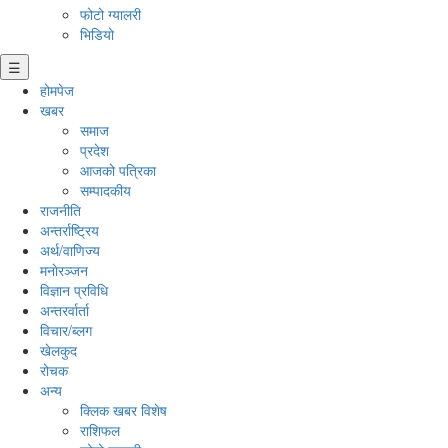
फोटो ग्यालरी
भिडियो
☰
होमपेज
खबर
समाज
प्रदेश
आजको पत्रिका
सम्पादकीय
राजनीति
अन्तर्राष्ट्रिय
अर्थ/वाणिज्य
मनाेरञ्जन
विज्ञान प्रविधि
अन्तरर्वार्ता
विचार/ब्लग
खेलकुद
रोचक
अन्य
क्लिक खबर विशेष
राशिफल