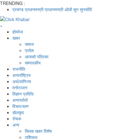
TRENDING :
प्रचण्ड
प्रधानमन्त्री
प्रधानमन्त्री ओली
सुन
सुनचाँदी
×
होमपेज
खबर
समाज
प्रदेश
आजको पत्रिका
सम्पादकीय
राजनीति
अन्तर्राष्ट्रिय
अर्थ/वाणिज्य
मनाेरञ्जन
विज्ञान प्रविधि
अन्तरर्वार्ता
विचार/ब्लग
खेलकुद
रोचक
अन्य
क्लिक खबर विशेष
राशिफल